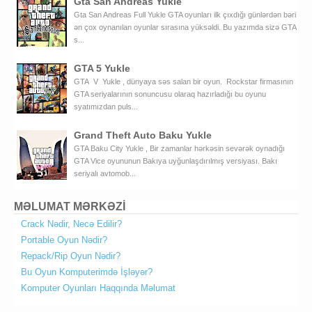
Gta San Andreas Yukle
Gta San Andreas Full Yukle GTA oyunları ilk çıxdığı günlərdən bəri
ən çox oynanılan oyunlar sırasına yüksəldi. Bu yazımda sizə GTA
s...
GTA 5 Yukle
GTA V Yukle , dünyaya səs salan bir oyun. Rockstar firmasının
GTA seriyalarının sonuncusu olaraq hazırladığı bu oyunu
syatımızdan puls...
Grand Theft Auto Baku Yukle
GTA Baku City Yukle , Bir zamanlar hərkəsin sevərək oynadığı
GTA Vice oyununun Bakıya uyğunlaşdırılmış versiyası. Bakı
seriyalı avtomob...
MƏLUMAT MƏRKƏZİ
Crack Nədir, Necə Edilir?
Portable Oyun Nədir?
Repack/Rip Oyun Nədir?
Bu Oyun Komputerimdə İşləyər?
Komputer Oyunları Haqqında Məlumat