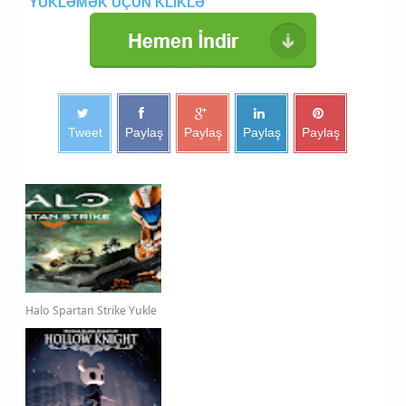
YÜKLƏMƏK ÜÇÜN KLİKLƏ
Tweet
Paylaş
Paylaş
Paylaş
Paylaş
Halo Spartan Strike Yukle