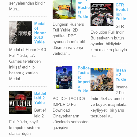
on
seriyalarından biridir.
GTR
Rushe
Müh...
Evolut
rs
ion
Yukle
Yukle
Medal
Dungeon Rushers
GTR
of
Full Yüklə 2D
Evolution Full İndir
Honor
qrafikalı RPG
2010
Bu seriyanın bütün
oyununda müxtəlif
Yukle
oyunları bildiyiniz
düşmən və vəhşi
Medal of Honor 2010
kimi realizm planıyla
varlıqlar...
Full Yüklə, EA
h...
Games tərəfindən
inkişaf etdirilib
Police
Insan
Tactic
bazara çıxarılan
e 2
s:
Medal...
Yukle
Imperi
o
Insane
Yukle
2 Full
Battlef
ield 2
POLICE TACTICS
İndir 4x4 avtomobil
Yukle
IMPERIO Full
və böyük maşınlarla
Battlef
Download
keyfiyyətli bir yarış
ield 2
Cinayətkarların
təcrübəsi y...
Full Yüklə, zəyif
küçələrdə sərbəstcə
komputer sistemi
gəzişdiyi...
olanlar üçün