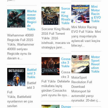
Mini
Sorce
Motor
Warha
rer
Racin
mmer
King
g EVO
40000
Rivals
Yukle
Regici
Yukle
de
Mini Motor Racing
Sorcerer King Rivals
Yukle
EVO Full Yüklə Mini
2016 Full Torrent
Warhammer 40000
yarış maşınlarıyla
Yüklə 2016
Regicide Full 2015
əyləncəli vaxt keçirə
istehsalı, məcara və
Yüklə, Warhammer
biləcəyi...
strategiya janrı...
40000 seriyası
Regicide oynu ilə
Motor
davam e...
Cossa
Sport
cks 3
Revol
Yukle
ution
Battlef
Yukle
Cossa
ield 3
cks 3
Yukle
MotorSport
Full Yüklə Dəfələrlə
Revolution Full
Battlef
mükafata layiq
Download
ield 3
görülən Cossacks
Motorsport bir
Full
yeni oyunu ilə oyu...
avtomobil yarışı
Yüklə, Battlefield
oyunudur. 20-dən ç...
oyunlarının ən çox
sevilən
Dunge