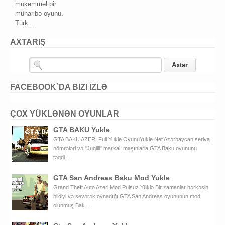
mükəmməl bir
müharibə oyunu.
Türk...
AXTARIŞ
FACEBOOK`DA BIZI IZLƏ
ÇOX YÜKLƏNƏN OYUNLAR
GTA BAKU Yukle
GTA BAKU AZERİ Full Yukle OyunuYukle.Net Azərbaycan seriya
nömrələri və "Juqlili" markalı maşınlarla GTA Baku oyununu
təqdi...
GTA San Andreas Baku Mod Yukle
Grand Theft Auto Azeri Mod Pulsuz Yüklə Bir zamanlar hərkəsin
bildiyi və sevərək oynadığı GTA San Andreas oyununun mod
olunmuş Bak...