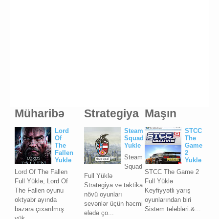
Müharibə
Strategiya
Maşın
Lord
Steam
STCC
Of
Squad
The
The
Yukle
Game
Fallen
2
Steam
Yukle
Yukle
Squad
Lord Of The Fallen
STCC The Game 2
Full Yüklə
Full Yüklə, Lord Of
Full Yüklə
Strategiya və taktika
The Fallen oyunu
Keyfiyyətli yarış
növü oyunları
oktyabr ayında
oyunlarından biri
sevənlər üçün həcmi
bazara çıxarılmış
Sistem tələbləri:&...
elədə ço...
yük...