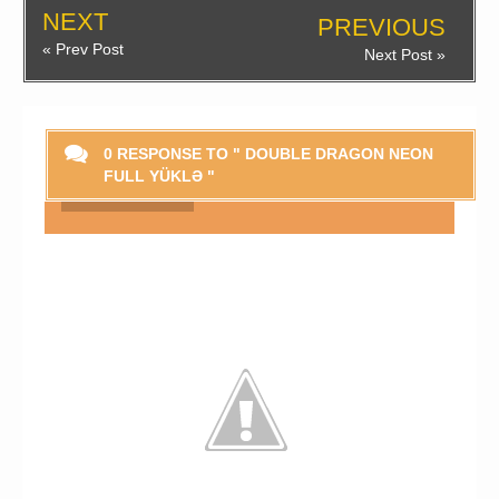
NEXT
PREVIOUS
« Prev Post
Next Post »
0 RESPONSE TO " DOUBLE DRAGON NEON
FULL YÜKLƏ "
Smaylikləri Göstər