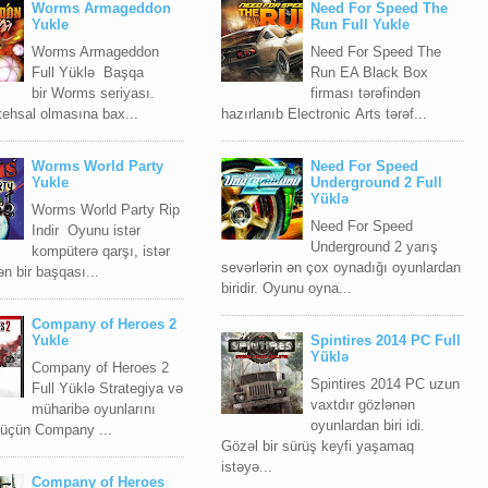
Worms Armageddon
Need For Speed The
Yukle
Run Full Yukle
Worms Armageddon
Need For Speed The
Full Yüklə Başqa
Run EA Blасk Bоx
bir Worms seriyası.
firması tərəfindən
tehsal olmasına bax...
hazırlanıb Elесtrоniс Arts tərəf...
Worms World Party
Need For Speed
Yukle
Underground 2 Full
Yüklə
Worms World Party Rip
Need For Speed
Indir Oyunu istər
Underground 2 yarış
kompüterə qarşı, istər
sevərlərin ən çox oynadığı oyunlardan
ən bir başqası...
biridir. Oyunu oyna...
Company of Heroes 2
Yukle
Spintires 2014 PC Full
Yüklə
Company of Heroes 2
Spintires 2014 PC uzun
Full Yüklə Strategiya və
vaxtdır gözlənən
müharibə oyunlarını
oyunlardan biri idi.
 üçün Company ...
Gözəl bir sürüş keyfi yaşamaq
istəyə...
Company of Heroes