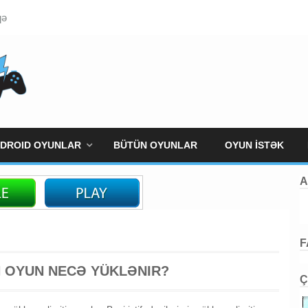
qə
DROID OYUNLAR
BÜTÜN OYUNLAR
OYUN İSTƏK
A
F
 OYUN NECƏ YÜKLƏNIR?
Ç