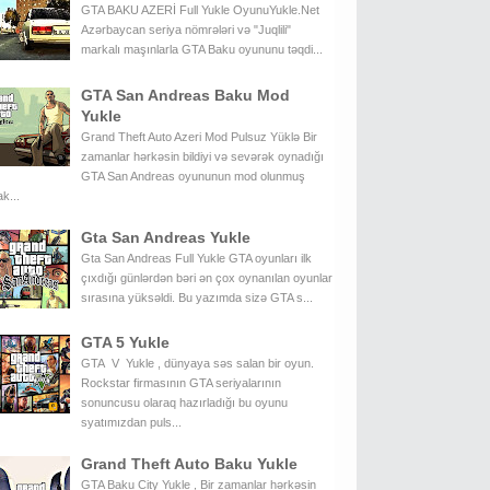
GTA BAKU AZERİ Full Yukle OyunuYukle.Net
Azərbaycan seriya nömrələri və "Juqlili"
markalı maşınlarla GTA Baku oyununu təqdi...
GTA San Andreas Baku Mod
Yukle
Grand Theft Auto Azeri Mod Pulsuz Yüklə Bir
zamanlar hərkəsin bildiyi və sevərək oynadığı
GTA San Andreas oyununun mod olunmuş
k...
Gta San Andreas Yukle
Gta San Andreas Full Yukle GTA oyunları ilk
çıxdığı günlərdən bəri ən çox oynanılan oyunlar
sırasına yüksəldi. Bu yazımda sizə GTA s...
GTA 5 Yukle
GTA V Yukle , dünyaya səs salan bir oyun.
Rockstar firmasının GTA seriyalarının
sonuncusu olaraq hazırladığı bu oyunu
syatımızdan puls...
Grand Theft Auto Baku Yukle
GTA Baku City Yukle , Bir zamanlar hərkəsin