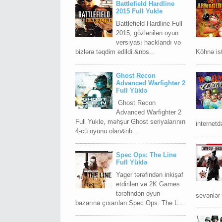
Battlefield Hardline
2015 Full Yukle
Battlefield Hardline Full
2015, gözlənilən oyun
versiyası hacklandı və
bizlərə təqdim edildi.&nbs...
Köhnə is
Ghost Recon
Advanced Warfighter 2
Full Yüklə
Ghost Recon
Advanced Warfighter 2
Full Yukle, məhşur Ghost seriyalarının
internetd
4-cü oyunu olan&nb...
Spec Ops: The Line
Full Yüklə
Yager tərəfindən inkişaf
etdirilən və 2K Games
tərəfindən oyun
sevənlər
bazarına çıxarılan Spec Ops: The L...