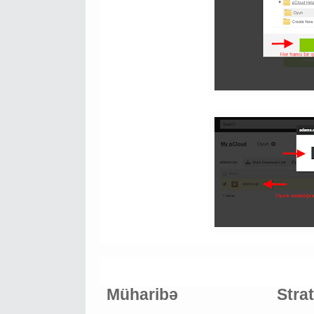
Müharibə
Stra