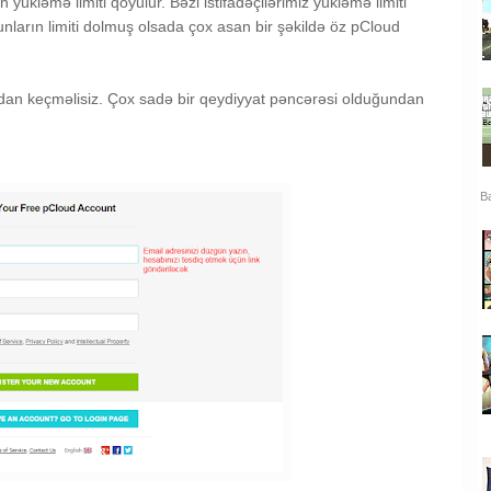
yükləmə limiti qoyulur. Bəzi istifadəçilərimiz yükləmə limiti
nların limiti dolmuş olsada çox asan bir şəkildə öz pCloud
dan keçməlisiz. Çox sadə bir qeydiyyat pəncərəsi olduğundan
Ba