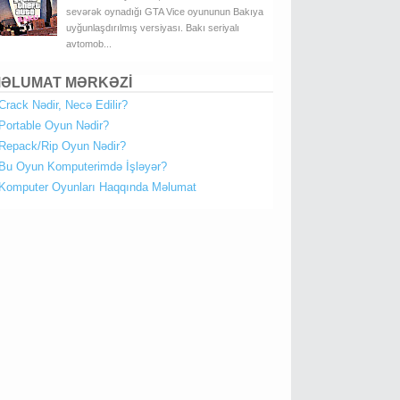
sevərək oynadığı GTA Vice oyununun Bakıya
uyğunlaşdırılmış versiyası. Bakı seriyalı
avtomob...
ƏLUMAT MƏRKƏZİ
Crack Nədir, Necə Edilir?
Portable Oyun Nədir?
Repack/Rip Oyun Nədir?
Bu Oyun Komputerimdə İşləyər?
Komputer Oyunları Haqqında Məlumat