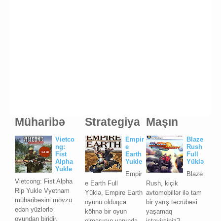
Müharibə
Strategiya
Maşın
Vietco
Empir
Blaze
ng:
e
Rush
Fist
Earth
Full
Alpha
Yukle
Yüklə
Yukle
Empir
Blaze
Vietcong: Fist Alpha
e Earth Full
Rush, kiçik
Rip Yukle Vyetnam
Yüklə, Empire Earth
avtomobillər ilə tam
müharibəsini mövzu
oyunu olduqca
bir yarış təcrübəsi
edən yüzlərlə
köhnə bir oyun
yaşamaq
oyundan biridir.
olmasının yanında
istəyirsiniz?