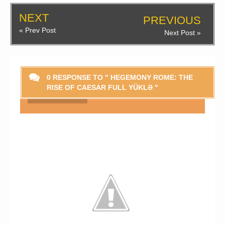
NEXT
PREVIOUS
« Prev Post
Next Post »
0 RESPONSE TO " HEGEMONY ROME: THE
RISE OF CAESAR FULL YÜKLƏ "
Smaylikləri Göstər