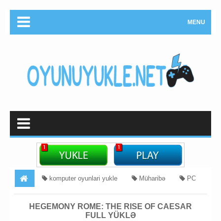
MENU
komputer oyunlari yukle
Müharibə
PC
Strategiya
strategiya oyunu yukle
Hegemony Rome:
HEGEMONY ROME: THE RISE OF CAESAR
FULL YÜKLƏ
The Rise of Caesar Full Yüklə