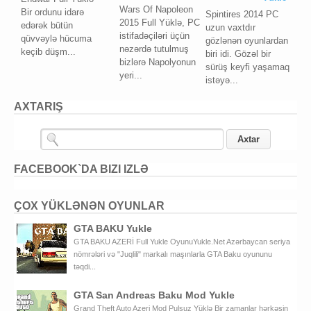
Wars Of Napoleon
Bir ordunu idarə
Spintires 2014 PC
2015 Full Yüklə, PC
edərək bütün
uzun vaxtdır
istifadəçiləri üçün
qüvvəylə hücuma
gözlənən oyunlardan
nəzərdə tutulmuş
keçib düşm...
biri idi. Gözəl bir
bizlərə Napolyonun
sürüş keyfi yaşamaq
yeri...
istəyə...
AXTARIŞ
FACEBOOK`DA BIZI IZLƏ
ÇOX YÜKLƏNƏN OYUNLAR
GTA BAKU Yukle
GTA BAKU AZERİ Full Yukle OyunuYukle.Net Azərbaycan seriya
nömrələri və "Juqlili" markalı maşınlarla GTA Baku oyununu
təqdi...
GTA San Andreas Baku Mod Yukle
Grand Theft Auto Azeri Mod Pulsuz Yüklə Bir zamanlar hərkəsin