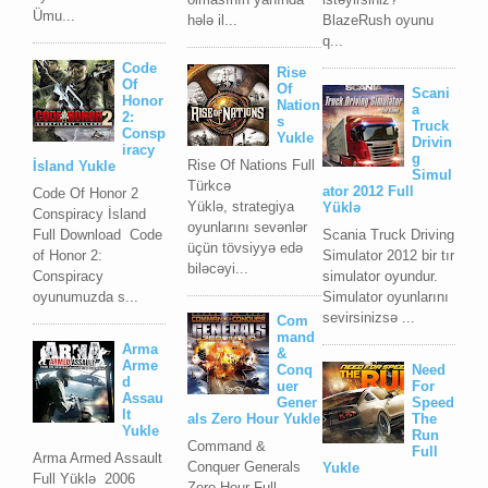
Ümu...
hələ il...
BlazeRush oyunu
q...
Code
Rise
Of
Of
Scani
Honor
Nation
a
2:
s
Truck
Consp
Yukle
Drivin
iracy
g
Rise Of Nations Full
İsland Yukle
Simul
Türkcə
ator 2012 Full
Code Of Honor 2
Yüklə, strategiya
Yüklə
Conspiracy İsland
oyunlarını sevənlər
Full Download Code
Scania Truck Driving
üçün tövsiyyə edə
of Honor 2:
Simulator 2012 bir tır
biləcəyi...
Conspiracy
simulator oyundur.
oyunumuzda s...
Simulator oyunlarını
sevirsinizsə ...
Com
mand
Arma
&
Arme
Conq
Need
d
uer
For
Assau
Gener
Speed
lt
als Zero Hour Yukle
The
Yukle
Run
Command &
Full
Arma Armed Assault
Conquer Generals
Yukle
Full Yüklə 2006
Zero Hour Full