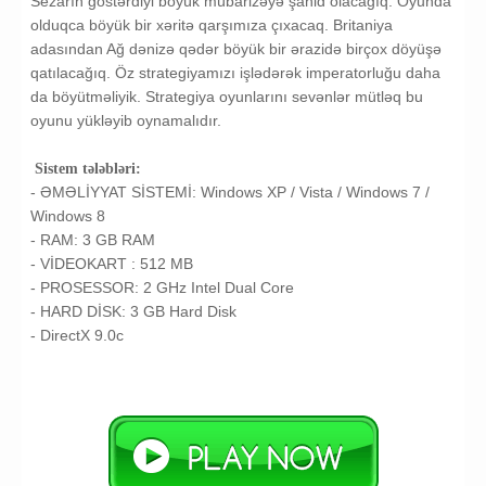
Sezarın göstərdiyi böyük mübarizəyə şahid olacağıq. Oyunda
olduqca böyük bir xəritə qarşımıza çıxacaq. Britaniya
adasından Ağ dənizə qədər böyük bir ərazidə birçox döyüşə
qatılacağıq. Öz strategiyamızı işlədərək imperatorluğu daha
da böyütməliyik. Strategiya oyunlarını sevənlər mütləq bu
oyunu yükləyib oynamalıdır.
Sistem tələbləri:
- ƏMƏLİYYAT SİSTEMİ:
Windows XP / Vista / Windows 7 /
Windows 8
- RAM:
3 GB RAM
- VİDEOKART :
512 MB ​​
- PROSESSOR:
2 GHz Intel Dual Core
- HARD DİSK:
3 GB
Hard Disk
-
DirectX 9.0c