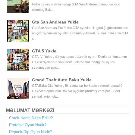
bildiyi və sevərək oynadığı GTA San Andreas oyununun mod
olunmuş Bak...
Gta San Andreas Yukle
Gta San Andreas Full Yukle GTA oyunları ilk çıxdığı günlərdən bəri
ən çox oynanılan oyunlar sırasına yüksəldi. Bu yazımda sizə GTA
s...
GTA 5 Yukle
GTA V Yukle , dünyaya səs salan bir oyun. Rockstar firmasının
GTA seriyalarının sonuncusu olaraq hazırladığı bu oyunu
syatımızdan puls...
Grand Theft Auto Baku Yukle
GTA Baku City Yukle , Bir zamanlar hərkəsin sevərək oynadığı
GTA Vice oyununun Bakıya uyğunlaşdırılmış versiyası. Bakı
seriyalı avtomob...
MƏLUMAT MƏRKƏZİ
Crack Nədir, Necə Edilir?
Portable Oyun Nədir?
Repack/Rip Oyun Nədir?