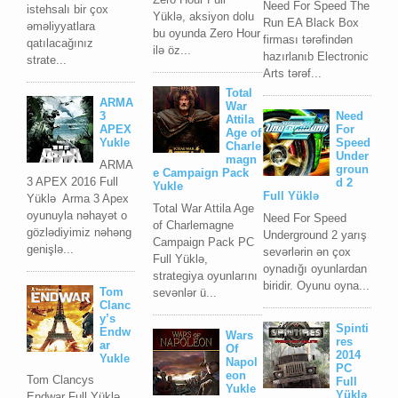
Need For Speed The
istehsalı bir çox
Yüklə, aksiyon dolu
Run EA Blасk Bоx
əməliyyatlara
bu oyunda Zero Hour
firması tərəfindən
qatılacağınız
ilə öz...
hazırlanıb Elесtrоniс
strate...
Arts tərəf...
Total
ARMA
War
3
Need
Attila
APEX
For
Age of
Yukle
Speed
Charle
Under
magn
ARMA
groun
e Campaign Pack
3 APEX 2016 Full
d 2
Yukle
Full Yüklə
Yüklə Arma 3 Apex
Total War Attila Age
oyunuyla nəhayət o
Need For Speed
of Charlemagne
gözlədiyimiz nəhəng
Underground 2 yarış
Campaign Pack PC
genişlə...
sevərlərin ən çox
Full Yüklə,
oynadığı oyunlardan
strategiya oyunlarını
biridir. Oyunu oyna...
Tom
sevənlər ü...
Clanc
y’s
Spinti
Endw
Wars
res
ar
Of
2014
Yukle
Napol
PC
eon
Tom Clancys
Full
Yukle
Yüklə
Endwar Full Yüklə