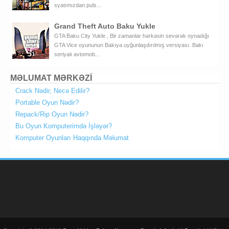
syatımızdan puls...
Grand Theft Auto Baku Yukle
GTA Baku City Yukle , Bir zamanlar hərkəsin sevərək oynadığı
GTA Vice oyununun Bakıya uyğunlaşdırılmış versiyası. Bakı
seriyalı avtomob...
MƏLUMAT MƏRKƏZİ
Crack Nədir, Necə Edilir?
Portable Oyun Nədir?
Repack/Rip Oyun Nədir?
Bu Oyun Komputerimdə İşləyər?
Komputer Oyunları Haqqında Məlumat