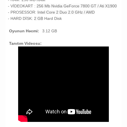
- VİDEOKART :
256 Mb Nvidia GeForce 7800 GT / Ati X1900
- PROSESSOR:
Intel Core 2 Duo 2.0 GHz / AMD
- HARD DİSK:
2 GB
Hard Disk
Oyunun Həcmi:
3.12 GB
Tanıtım Videosu:
Battlefield Bad Company 2 full yukle