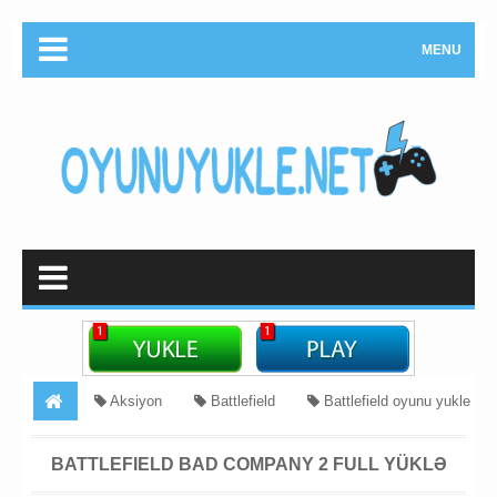
MENU
Aksiyon
Battlefield
Battlefield oyunu yukle
full indir
muharibe oyunu yukle
Müharibə
PC
BATTLEFIELD BAD COMPANY 2 FULL YÜKLƏ
Battlefield Bad Company 2 Full Yüklə