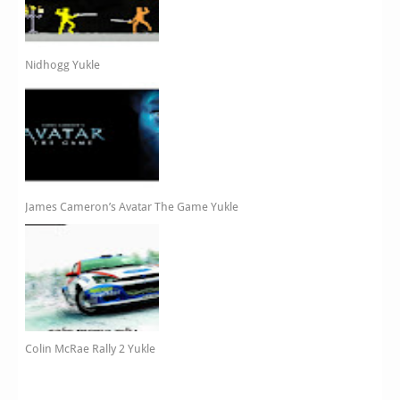
Nidhogg Yukle
James Cameron’s Avatar The Game Yukle
Colin McRae Rally 2 Yukle