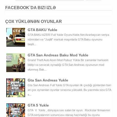
FACEBOOK`DA BIZI IZLƏ
ÇOX YÜKLƏNƏN OYUNLAR
GTA BAKU Yukle
GTA BAKU AZERİ Full Yukle OyunuYukle.Net Azərbaycan seriya
nömrələri və "Juqlili" markalı maşınlarla GTA Baku oyununu
təqdi...
GTA San Andreas Baku Mod Yukle
Grand Theft Auto Azeri Mod Pulsuz Yüklə Bir zamanlar hərkəsin
bildiyi və sevərək oynadığı GTA San Andreas oyununun mod
olunmuş Bak...
Gta San Andreas Yukle
Gta San Andreas Full Yukle GTA oyunları ilk çıxdığı günlərdən bəri
ən çox oynanılan oyunlar sırasına yüksəldi. Bu yazımda sizə GTA
s...
GTA 5 Yukle
GTA V Yukle , dünyaya səs salan bir oyun. Rockstar firmasının
GTA seriyalarının sonuncusu olaraq hazırladığı bu oyunu