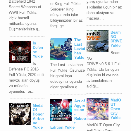
Battlefield 1942
yarış oyunlarından
er King Full Yüklə
Secret Weapons of
sıxılanlar üçün bir az
Sorcerer King
WWII Full Yüklə,
daha aksiyon və
dünyasında işlər
kiçik həcmli
macəra ...
bildiyimizdən bir az
müharibə oyunu.
fərqli ge...
Düşmənlərinizə q...
Beam
NG
The
DRİVE
Is
Last
Yukle
Defen
Leviat
se
Beam
han
Yukle
Yukle
NG
Is
DRİVE v0.5.6.1 Full
The Last Leviathan
Defense PC 2016
Yüklə, Elə bir oyun
Full Yüklə Özünüzə
Full Yüklə, 2020-ci ili
düşünün ki oyunda
bir gəmi inşa
mövzu alan döyüş
avtomobilinizin
edəcəyiniz oyunda
və müdafiə
aldığı...
digər gəmilərə q...
oyunudur. Si...
MadO
Act of
UT
Medal
Aggre
Open
Of
ssion
City
Honor
-
Yukle
Airbor
Reboo
ne
t
MadOUT Open City
Yukle
Edition Yukle
Full Yüklə Yarış