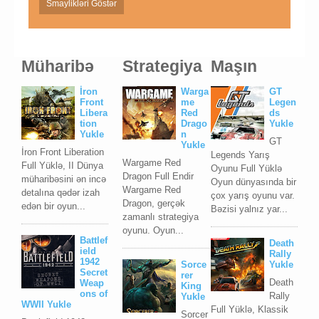
Smaylikləri Göstər
Müharibə
Strategiya
Maşın
İron
Warga
GT
Front
me
Legen
Libera
Red
ds
tion
Drago
Yukle
Yukle
n
GT
Yukle
İron Front Liberation
Legends Yarış
Wargame Red
Full Yüklə, II Dünya
Oyunu Full Yüklə
Dragon Full Endir
müharibəsini ən incə
Oyun dünyasında bir
Wargame Red
detalına qədər izah
çox yarış oyunu var.
Dragon, gerçək
edən bir oyun...
Bəzisi yalnız yar...
zamanlı strategiya
oyunu. Oyun...
Battlef
Death
ield
Rally
1942
Sorce
Yukle
Secret
rer
Death
Weap
King
ons of
Rally
Yukle
WWII Yukle
Full Yüklə, Klassik
Sorcer