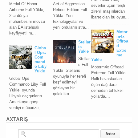
Medal Of Honor
Act of Aggression
sevərlər üçün fərqli
Airborne Full Yüklə,
Reboot Edition Full
zirehli maşınlardan
2-ci dünya
Yüklə Yeni
ibarət olan bu oyun...
müharibəsini mövzu
texnologiyalar və
alan EA istehsalı
yeni orduların stra...
Motor
keyfiyyətli m...
m4x
Offroa
Stellar
d
is
Globa
Extre
Yukle
l Ops:
me
Com
Stellari
Yukle
mand
s Full
o Liby
Motorm4x Offroad
Yüklə Stellaris
Yukle
Extreme Full Yüklə,
oyunuyla hər tərəfi
Global Ops
Ralli həvaskarları
kəşf edilməyi
Commando Liby Full
üçün dağ dərə
gözləyən bir
Yüklə, oyunda
demədən təhlükəli
qalaktika...
Libyalı qaçqınların
yollarda,...
Amerikaya qarşı
verdiyi mübarizə,...
AXTARIŞ