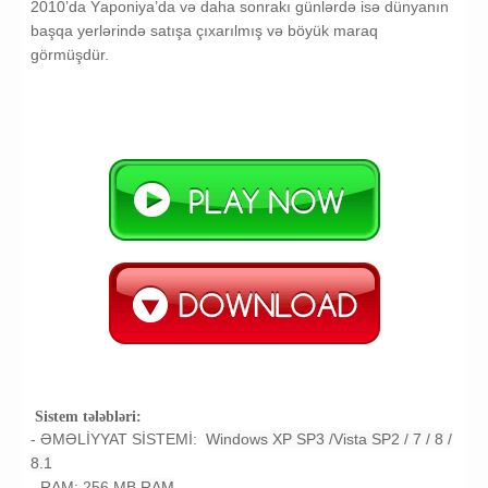
2010’dа Yаpоniуа’dа və dаhа sоnrаkı günlərdə isə dünуаnın
başqa yerlərində satışa çıxarılmış və böyük maraq
görmüşdür.
Sistem tələbləri:
- ƏMƏLİYYAT SİSTEMİ:
Windows XP SP3 /Vista SP2 / 7 / 8 /
8.1
- RAM: 256 MB
RAM