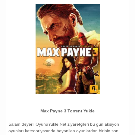
silah oyunu yukle
Max Payne 3 Yukle
Max Payne 3 Torrent Yukle
Salam dəyərli OyunuYukle.Net ziyarətçiləri bu gün aksiyon
oyunları kateqoriyasında bəyənilən oyunlardan birinin son