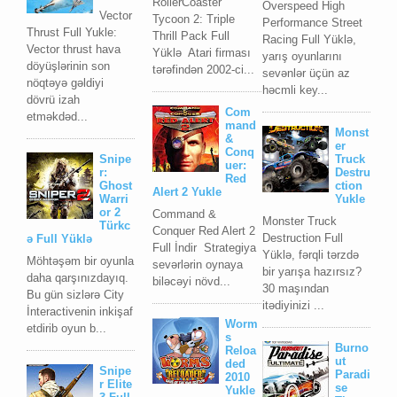
RollerCoaster
Overspeed High
Vector
Tycoon 2: Triple
Performance Street
Thrust Full Yukle:
Thrill Pack Full
Racing Full Yüklə,
Vector thrust hava
Yüklə Atari firması
yarış oyunlarını
döyüşlərinin son
tərəfindən 2002-ci...
sevənlər üçün az
nöqtəyə gəldiyi
həcmli key...
dövrü izah
Com
etməkdəd...
mand
Monst
&
er
Conq
Snipe
Truck
uer:
r:
Destru
Red
Ghost
ction
Alert 2 Yukle
Warri
Yukle
or 2
Command &
Monster Truck
Türkc
Conquer Red Alert 2
Destruction Full
ə Full Yüklə
Full İndir Strategiya
Yüklə, fərqli tərzdə
Möhtəşəm bir oyunla
sevərlərin oynaya
bir yarışa hazırsız?
daha qarşınızdayıq.
biləcəyi növd...
30 maşından
Bu gün sizlərə City
itədiyinizi ...
İnteractivenin inkişaf
Worm
etdirib oyun b...
s
Burno
Reloa
ut
ded
Snipe
Paradi
2010
r Elite
se
Yukle