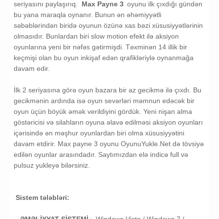
seriyasını paylaşırıq.
Max Payne 3
oyunu ilk çıxdığı gündən
bu yana maraqla oynanır. Bunun ən əhəmiyyətli
səbəblərindən biridə oyunun özünə xas bəzi xüsusiyyətlərinin
olmasıdır. Bunlardan biri slow motion efekt ilə aksiyon
oyunlarına yeni bir nəfəs gətirmişdi. Təxminən 14 illik bir
keçmişi olan bu oyun inkişaf edən qrafikləriylə oynanmağa
davam edir.
İlk 2 seriyasına görə oyun bazara bir az gecikmə ilə çıxdı. Bu
gecikmənin ardında isə oyun sevərləri məmnun edəcək bir
oyun üçün böyük əmək verildiyini gördük. Yeni nişan alma
göstəricisi və silahların oyuna əlavə edilməsi aksiyon oyunları
içərisində ən məşhur oyunlardan biri olma xüsusiyyətini
davam etdirir. Max payne 3 oyunu OyunuYukle.Net də tövsiyə
edilən oyunlar arasındadır. Saytımızdan elə indicə full və
pulsuz yukleyə bilərsiniz.
muharibe oyunu yukle
Sistem tələbləri: