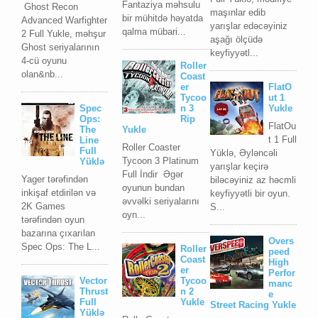
Fantaziya məhsulu
Ghost Recon
maşınlar edib
bir mühitdə həyatda
Advanced Warfighter
yarışlar edəcəyiniz
qalma mübari...
2 Full Yukle, məhşur
aşağı ölçüdə
Ghost seriyalarının
keyfiyyətl...
4-cü oyunu
Roller
olan&nb...
Coast
er
FlatO
Tycoo
ut 1
Spec
n 3
Yukle
Ops:
Rip
FlatOu
The
Yukle
t 1 Full
Line
Roller Coaster
Full
Yüklə, Əyləncəli
Tycoon 3 Platinum
Yüklə
yarışlar keçirə
Full İndir Əgər
Yager tərəfindən
biləcəyiniz az həcmli
oyunun bundan
inkişaf etdirilən və
keyfiyyətli bir oyun.
əvvəlki seriyalarını
2K Games
S...
oyn...
tərəfindən oyun
bazarına çıxarılan
Overs
Spec Ops: The L...
Roller
peed
Coast
High
er
Perfor
Vector
Tycoo
manc
Thrust
n 2
e
Full
Yukle
Street Racing Yukle
Yüklə