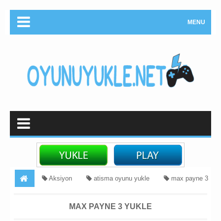
MENU
Aksiyon
atisma oyunu yukle
max payne 3
skacat
Max Payne 3 Yukle
oyunu yukle
PC
MAX PAYNE 3 YUKLE