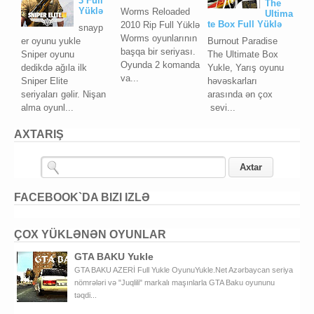
3 Full
The
Yüklə
Worms Reloaded
Ultima
te Box Full Yüklə
2010 Rip Full Yüklə
snayp
Worms oyunlarının
er oyunu yukle
Burnout Paradise
başqa bir seriyası.
Sniper oyunu
The Ultimate Box
Oyunda 2 komanda
dedikdə ağıla ilk
Yukle, Yarış oyunu
va...
Sniper Elite
həvəskarları
seriyaları gəlir. Nişan
arasında ən çox
alma oyunl...
sevi...
AXTARIŞ
FACEBOOK`DA BIZI IZLƏ
ÇOX YÜKLƏNƏN OYUNLAR
GTA BAKU Yukle
GTA BAKU AZERİ Full Yukle OyunuYukle.Net Azərbaycan seriya
nömrələri və "Juqlili" markalı maşınlarla GTA Baku oyununu
təqdi...