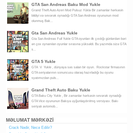
GTA San Andreas Baku Mod Yukle
Grand Theft Auto Azeri Mod Pulsuz Yüklə Bir zamanlar hərkəsin
bildiyi və sevərək oynadığı GTA San Andreas oyununun mod
olunmuş Bak...
Gta San Andreas Yukle
Gta San Andreas Full Yukle GTA oyunları ilk çıxdığı günlərdən bəri
ən çox oynanılan oyunlar sırasına yüksəldi. Bu yazımda sizə GTA
s...
GTA 5 Yukle
GTA V Yukle , dünyaya səs salan bir oyun. Rockstar firmasının
GTA seriyalarının sonuncusu olaraq hazırladığı bu oyunu
syatımızdan puls...
Grand Theft Auto Baku Yukle
GTA Baku City Yukle , Bir zamanlar hərkəsin sevərək oynadığı
GTA Vice oyununun Bakıya uyğunlaşdırılmış versiyası. Bakı
seriyalı avtomob...
MƏLUMAT MƏRKƏZİ
Crack Nədir, Necə Edilir?