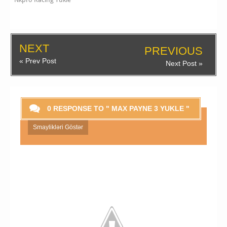
NEXT
PREVIOUS
« Prev Post
Next Post »
0 RESPONSE TO " MAX PAYNE 3 YUKLE "
Smaylikləri Göstər