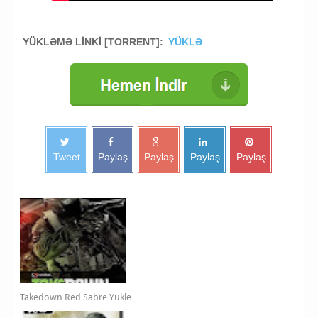
atisma oyunu yukle
YÜKLƏMƏ LİNKİ [TORRENT]:
YÜKLƏ
Tweet
Paylaş
Paylaş
Paylaş
Paylaş
Takedown Red Sabre Yukle