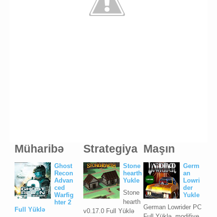
Müharibə
Strategiya
Maşın
Ghost
Stone
Germ
Recon
hearth
an
Advan
Yukle
Lowri
ced
der
Stone
Warfig
Yukle
hearth
hter 2
German Lowrider PC
Full Yüklə
v0.17.0 Full Yüklə
Full Yüklə, modifiye