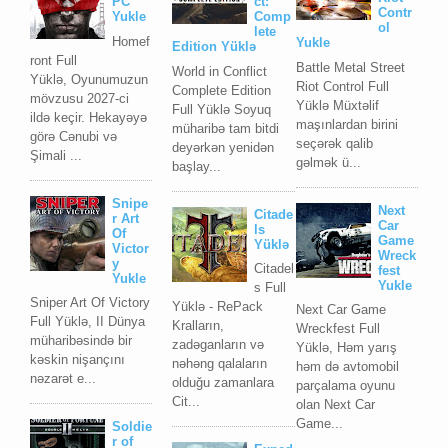
PC
ct:
Contr
Yukle
Comp
ol
lete
Homef
Yukle
Edition Yüklə
ront Full
Battle Metal Street
World in Conflict
Yüklə, Oyunumuzun
Riot Control Full
Complete Edition
mövzusu 2027-ci
Yüklə Müxtəlif
Full Yüklə Soyuq
ildə keçir. Hekayəyə
maşınlardan birini
müharibə tam bitdi
görə Cənubi və
seçərək qalib
deyərkən yenidən
Şimali ...
gəlmək ü...
başlay...
Snipe
Next
Citade
r Art
Car
ls
Of
Game
Yüklə
Victor
Wreck
y
Citadel
fest
Yukle
Yukle
s Full
Sniper Art Of Victory
Yüklə - RePack
Next Car Game
Full Yüklə, II Dünya
Kralların,
Wreckfest Full
müharibəsində bir
zadəganların və
Yüklə, Həm yarış
kəskin nişançını
nəhəng qalaların
həm də avtomobil
nəzarət e...
olduğu zamanlara
parçalama oyunu
Cit...
olan Next Car
Game...
Soldie
r of