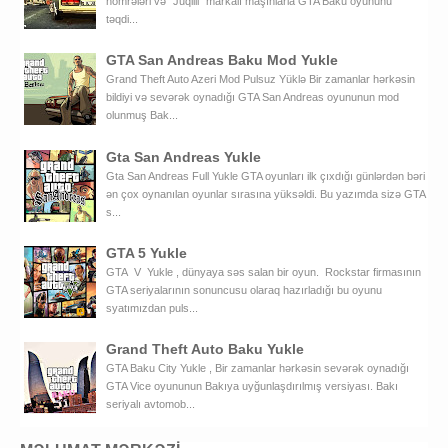
nömrələri və "Juqlili" markalı maşınlarla GTA Baku oyununu
təqdi...
GTA San Andreas Baku Mod Yukle
Grand Theft Auto Azeri Mod Pulsuz Yüklə Bir zamanlar hərkəsin
bildiyi və sevərək oynadığı GTA San Andreas oyununun mod
olunmuş Bak...
Gta San Andreas Yukle
Gta San Andreas Full Yukle GTA oyunları ilk çıxdığı günlərdən bəri
ən çox oynanılan oyunlar sırasına yüksəldi. Bu yazımda sizə GTA
s...
GTA 5 Yukle
GTA V Yukle , dünyaya səs salan bir oyun. Rockstar firmasının
GTA seriyalarının sonuncusu olaraq hazırladığı bu oyunu
syatımızdan puls...
Grand Theft Auto Baku Yukle
GTA Baku City Yukle , Bir zamanlar hərkəsin sevərək oynadığı
GTA Vice oyununun Bakıya uyğunlaşdırılmış versiyası. Bakı
seriyalı avtomob...