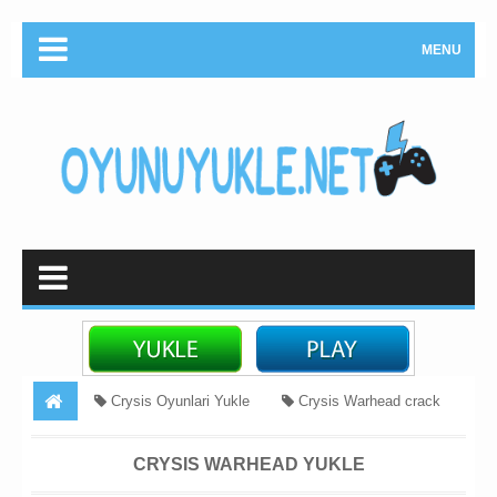
MENU
Crysis Oyunlari Yukle
Crysis Warhead crack
Müharibə
notbuk oyunlari yukle
PC
Crysis
CRYSIS WARHEAD YUKLE
Warhead Yukle