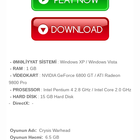
- ƏMƏLİYYAT SİSTEMİ
:
Windows XP / Windows Vista
- RAM
: 1 GB
- VİDEOKART
:
NVIDIA GeForce 6800 GT / ATI Radeon
9800 Pro
- PROSESSOR
:
Intel Pentium 4 2.8 GHz / Intel Core 2.0 GHz
- HARD DİSK
: 15 GB
Hard Disk
-
DirectX:
-
Oyunun Adı:
Crysis Warhead
Oyunun Həcmi:
6.5 GB