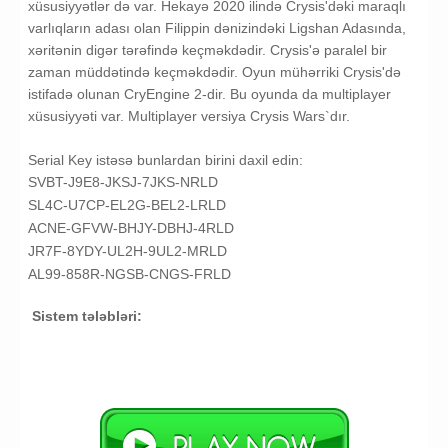
xüsusiyyətlər də var. Hekayə 2020 ilində Crysis'dəki maraqlı
varlıqların adası olan Filippin dənizindəki Ligshan Adasında,
xəritənin digər tərəfində keçməkdədir. Crysis'ə paralel bir
zaman müddətində keçməkdədir. Oyun mühərriki Crysis'də
istifadə olunan CryEngine 2-dir. Bu oyunda da multiplayer
xüsusiyyəti var. Multiplayer versiya Crysis Wars`dır.
Serial Key istəsə bunlardan birini daxil edin:
SVBT-J9E8-JKSJ-7JKS-NRLD
SL4C-U7CP-EL2G-BEL2-LRLD
ACNE-GFVW-BHJY-DBHJ-4RLD
JR7F-8YDY-UL2H-9UL2-MRLD
AL99-858R-NGSB-CNGS-FRLD
Sistem tələbləri: