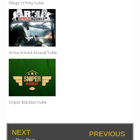
Wings of Prey Yukle
Arma Armed Assault Yukle
Sniper Blacklist Yukle
NEXT
PREVIOUS
« Prev Post