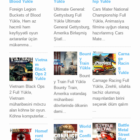
Blood Yukle
Yüklə
hip Yukle
Foreign Legion
Ultimate General:
Cars Mater National
Buckets of Blood
Gettysburg Full
Championship Full
Yüklə, Həm az
Yüklə Ultimate
Yüklə, Animasiya
həcmli həm
General Gettysburg,
filminə uyğun olaraq
keyfiyyətli oyun
Amerika Birləşmiş
hazırlanmış Cars
axtaranlar üçün
Ştatl...
Mate...
mükəmmə...
Bount
Carna
y
ge
Vietna
Train
Racin
m
Yüklə
g
Black
Yukle
Ops 2
Bount
Yukle
Carnage Racing Full
y Train Full Yüklə
Vietnam Black Ops
Yüklə, Zirehli, silahla
Bounty Train,
2 Full Yüklə,
təchiz olunmuş
Amerika vətəndaş
Vietnam
maşınlardan birini
müharibəsi
müharibəsini mövzu
seçərək ölüm qalım
dövrlərində ölkənin
alan köhnə bir oyun.
...
dəmi...
Köhnə komputerlər...
Battle
World
Metal
Homef
in
Street
ront
Confli
Riot