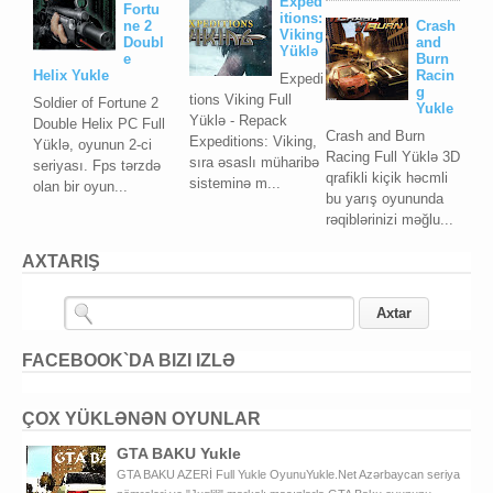
Exped
Fortu
itions:
ne 2
Crash
Viking
Doubl
and
Yüklə
e
Burn
Helix Yukle
Racin
Expedi
g
tions Viking Full
Soldier of Fortune 2
Yukle
Yüklə - Repack
Double Helix PC Full
Crash and Burn
Expeditions: Viking,
Yüklə, oyunun 2-ci
Racing Full Yüklə 3D
sıra əsaslı müharibə
seriyası. Fps tərzdə
qrafikli kiçik həcmli
sisteminə m...
olan bir oyun...
bu yarış oyununda
rəqiblərinizi məğlu...
AXTARIŞ
FACEBOOK`DA BIZI IZLƏ
ÇOX YÜKLƏNƏN OYUNLAR
GTA BAKU Yukle
GTA BAKU AZERİ Full Yukle OyunuYukle.Net Azərbaycan seriya