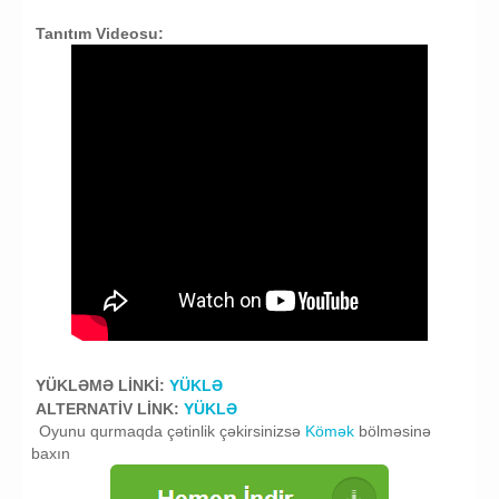
Tanıtım Videosu:
Crysis Warhead Yukle MUHARİBE OYUNU YUKLE
YÜKLƏMƏ LİNKİ:
YÜKLƏ
ALTERNATİV LİNK:
YÜKLƏ
Oyunu qurmaqda çətinlik çəkirsinizsə
Kömək
bölməsinə
baxın