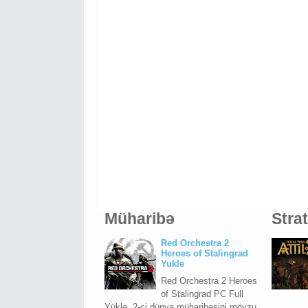
Müharibə
Stra
Red Orchestra 2
Heroes of Stalingrad
Yukle
Red Orchestra 2 Heroes
of Stalingrad PC Full
Yüklə, 2-ci dünya müharibəsini mövzu