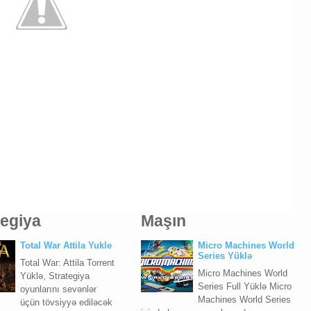
tegiya
Maşın
Total War Attila Yukle
Micro Machines World
Series Yüklə
Total War: Attila Torrent
Micro Machines World
Yüklə, Strategiya
Series Full Yüklə Micro
oyunlarını sevənlər
Machines World Series
üçün tövsiyyə ediləcək