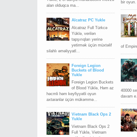
bir oyun. 
alan olduqca ma...
Alcatraz PC Yukle
Alcatraz Full Türkcə
Yüklə, verilən
tapşırıqları yerinə
yetirmək üçün müxtəlif
of Empir
silahlı əməliyyatl...
Foreign Legion
Buckets of Blood
Yukle
Foreign Legion Buckets
of Blood Yüklə, Həm az
40000 ser
həcmli həm keyfiyyətli oyun
davam e.
axtaranlar üçün mükəmmə...
Vietnam Black Ops 2
Yukle
Vietnam Black Ops 2
Full Yüklə, Vietnam