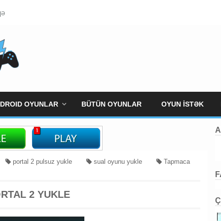
qə
DROID OYUNLAR
BÜTÜN OYUNLAR
OYUN İSTƏK
A
portal 2 pulsuz yukle
sual oyunu yukle
Tapmaca
F
RTAL 2 YUKLE
Ç