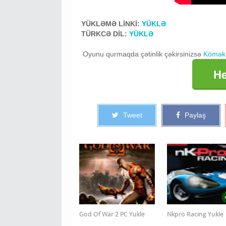
tapmaca oyunu portal 2 yukle pulsuz
YÜKLƏMƏ LİNKİ:
YÜKLƏ
TÜRKCƏ DİL:
YÜKLƏ
Oyunu qurmaqda çətinlik çəkirsinizsə
Kömək
Tweet
Paylaş
God Of War 2 PC Yukle
Nkpro Racing Yukle