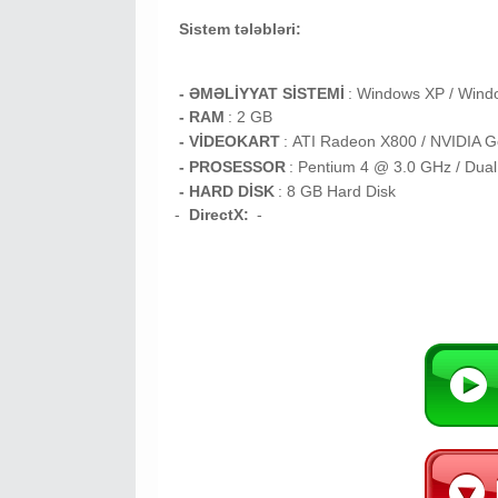
Sistem tələbləri:
- ƏMƏLİYYAT SİSTEMİ
:
Windows XP / Windo
- RAM
: 2 GB
- VİDEOKART
:
ATI Radeon X800 / NVIDIA G
- PROSESSOR
:
Pentium 4 @ 3.0 GHz / Dua
- HARD DİSK
: 8 GB
Hard Disk
-
DirectX:
-