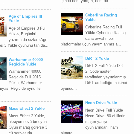
içində həm yarışın, həm də ...
...
Cyberline Racing
Age of Empires III
Yukle
Yukle
Cyberline Racing Full
Age of Empires 3 Full
Yüklə Cyberline Racing
Yüklə, Bugünkü
daha əvvəl mobil
yazımızda sizlərə Age
platformalar üçün yayımlanmış a...
es 3 Yukle oyununu tanıda...
DiRT 2 Yukle
Warhammer 40000
Regicide Yukle
DiRT 2 Full Yüklə Dirt
Warhammer 40000
2, Codemaster
Regicide Full 2015
tərəfindən yayımlanmış
Yüklə, Warhammer
DiRT ardıcıllığının ikinci
iyası Regicide oynu ilə
oyunud...
..
Neon Drive Yukle
Mass Effect 2 Yukle
Neon Drive Full Yüklə
Mass Effect 2 Yukle,
Neon Drive, 80-ci illərin
aksiyon növü bir oyun.
maşın yarışı
Oyun maraq görərsə 3
oyunlarından ilham
cü seriyasıda
alınara...