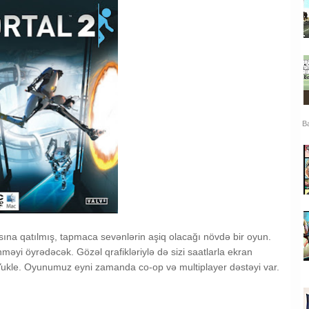
Ba
sına qatılmış, tapmaca sevənlərin aşiq olacağı növdə bir oyun.
əyi öyrədəcək. Gözəl qrafikləriylə də sizi saatlarla ekran
 Yukle. Oyunumuz eyni zamanda co-op və multiplayer dəstəyi var.