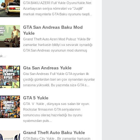
GTA BAKU AZERİ Full Yukle OyunuYukle.Net
Azərbaycan seriya nömrələri və "Juqlili"
markalı maşınlarla GTA Baku oyununu təqdi...
GTA San Andreas Baku Mod
Yukle
Grand Theft Auto Azeri Mod Pulsuz Yüklə Bir
zamanlar hərkəsin bildiyi və sevərək oynadığı
GTA San Andreas oyununun mod olunmuş
k...
Gta San Andreas Yukle
Gta San Andreas Full Yukle GTA oyunları ilk
çıxdığı günlərdən bəri ən çox oynanılan oyunlar
sırasına yüksəldi. Bu yazımda sizə GTA s...
GTA 5 Yukle
GTA V Yukle , dünyaya səs salan bir oyun.
Rockstar firmasının GTA seriyalarının
sonuncusu olaraq hazırladığı bu oyunu
syatımızdan puls...
Grand Theft Auto Baku Yukle
GTA Baku City Yukle , Bir zamanlar hərkəsin