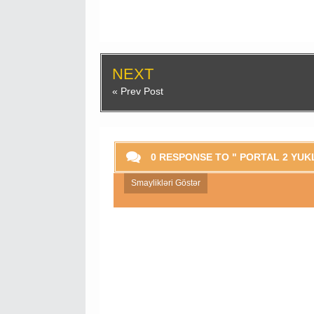
NEXT
« Prev Post
0 RESPONSE TO " PORTAL 2 YUK
Smaylikləri Göstər