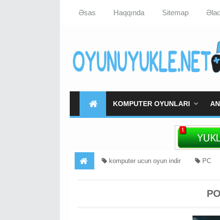
Əsas
Haqqında
Sitemap
Əla
KOMPUTER OYUNLARI
AN
komputer ucun oyun indir
PC
oyunu yukle
Portal 2 Yukle
PO