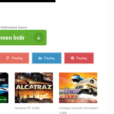
bölməsinə baxın
Paylaş
Paylaş
Paylaş
Alcatraz PC Yukle
Camper Jumper Simulator
Yukle