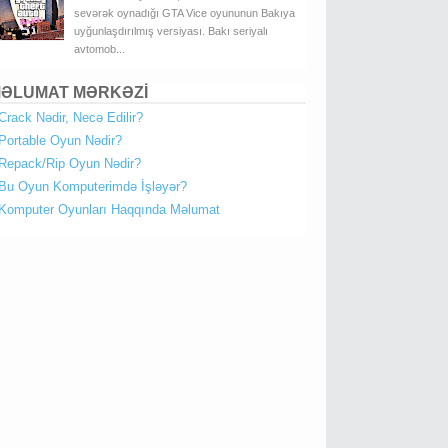
sevərək oynadığı GTA Vice oyununun Bakıya
uyğunlaşdırılmış versiyası. Bakı seriyalı
avtomob...
ƏLUMAT MƏRKƏZİ
Crack Nədir, Necə Edilir?
Portable Oyun Nədir?
Repack/Rip Oyun Nədir?
Bu Oyun Komputerimdə İşləyər?
Komputer Oyunları Haqqında Məlumat