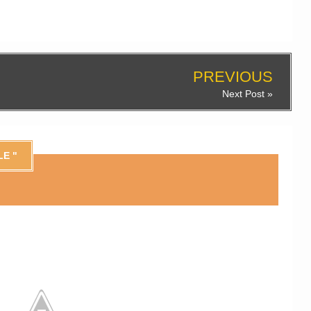
PREVIOUS
Next Post »
LE "