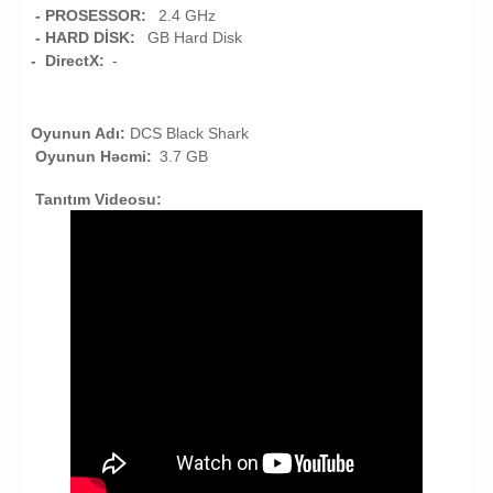
- PROSESSOR:
2.4 GHz
- HARD DİSK:
GB
Hard Disk
-
DirectX:
-
Oyunun Adı:
DCS Black Shark
Oyunun Həcmi:
3.7 GB
Tanıtım Videosu: