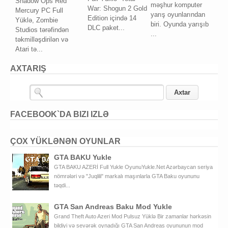
Shadow Ops Red
məşhur komputer
War: Shogun 2 Gold
Mercury PC Full
yarış oyunlarından
Edition içində 14
Yüklə, Zombie
biri. Oyunda yarışıb
DLC paket...
Studios tərəfindən
...
təkmilləşdirilən və
Atari tə...
AXTARIŞ
FACEBOOK`DA BIZI IZLƏ
ÇOX YÜKLƏNƏN OYUNLAR
GTA BAKU Yukle
GTA BAKU AZERİ Full Yukle OyunuYukle.Net Azərbaycan seriya
nömrələri və "Juqlili" markalı maşınlarla GTA Baku oyununu
təqdi...
GTA San Andreas Baku Mod Yukle
Grand Theft Auto Azeri Mod Pulsuz Yüklə Bir zamanlar hərkəsin
bildiyi və sevərək oynadığı GTA San Andreas oyununun mod