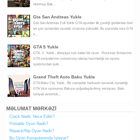
olunmuş Bak...
Gta San Andreas Yukle
Gta San Andreas Full Yukle GTA oyunları ilk çıxdığı günlərdən bəri
ən çox oynanılan oyunlar sırasına yüksəldi. Bu yazımda sizə GTA
s...
GTA 5 Yukle
GTA V Yukle , dünyaya səs salan bir oyun. Rockstar firmasının
GTA seriyalarının sonuncusu olaraq hazırladığı bu oyunu
syatımızdan puls...
Grand Theft Auto Baku Yukle
GTA Baku City Yukle , Bir zamanlar hərkəsin sevərək oynadığı
GTA Vice oyununun Bakıya uyğunlaşdırılmış versiyası. Bakı
seriyalı avtomob...
MƏLUMAT MƏRKƏZİ
Crack Nədir, Necə Edilir?
Portable Oyun Nədir?
Repack/Rip Oyun Nədir?
Bu Oyun Komputerimdə İşləyər?