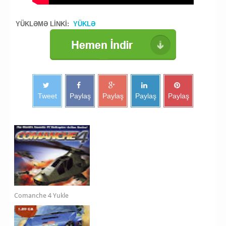
helikopter oyunu yukle
YÜKLƏMƏ LİNKİ:
YÜKLƏ
Tweet
Paylaş
Paylaş
Paylaş
Paylaş
Comanche 4 Yukle