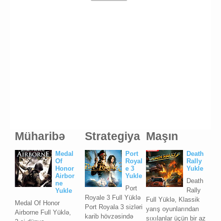
Müharibə
Strategiya
Maşın
Medal
Port
Death
Of
Royal
Rally
Honor
e 3
Yukle
Airbor
Yukle
Death
ne
Port
Rally
Yukle
Royale 3 Full Yüklə
Full Yüklə, Klassik
Medal Of Honor
Port Royala 3 sizləri
yarış oyunlarından
Airborne Full Yüklə,
karib hövzəsində
sıxılanlar üçün bir az