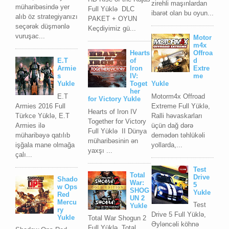
zirehli maşınlardan
müharibəsində yer
Full Yüklə DLC
ibarət olan bu oyun...
alıb öz strategiyanızı
PAKET + OYUN
seçərək düşmənlə
Keçdiyimiz gü...
vuruşac...
Motor
m4x
Hearts
Offroa
E.T
of
d
Armie
Iron
Extre
s
IV:
me
Yukle
Toget
Yukle
her
E.T
Motorm4x Offroad
for Victory Yukle
Armies 2016 Full
Extreme Full Yüklə,
Hearts of Iron IV
Türkce Yüklə, E.T
Ralli həvaskarları
Together for Victory
Armies ilə
üçün dağ dərə
Full Yüklə II Dünya
müharibəyə qatılıb
demədən təhlükəli
müharibəsinin ən
işğala mane olmağa
yollarda,...
yaxşı ...
çalı...
Test
Total
Drive
Shado
War:
5
w Ops
SHOG
Yukle
Red
UN 2
Mercu
Test
Yukle
ry
Drive 5 Full Yüklə,
Yukle
Total War Shogun 2
Əyləncəli köhnə
Full Yüklə Total