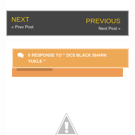
NEXT
PREVIOUS
« Prev Post
Next Post »
0 RESPONSE TO " DCS BLACK SHARK
YUKLE "
Smaylikləri Göstər