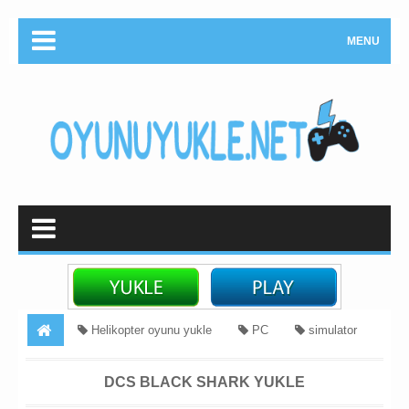
MENU
Helikopter oyunu yukle
PC
simulator
oyunlari
vertolyot oyunu yukle
DCS Black Shark Yukle
DCS BLACK SHARK YUKLE