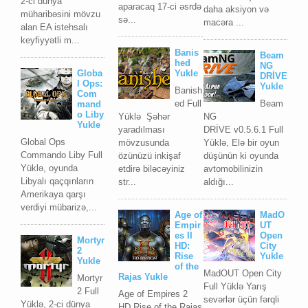
2-ci dünya
aparacaq 17-ci əsrdə
daha aksiyon və
müharibəsini mövzu
sə...
macəra ...
alan EA istehsalı
keyfiyyətli m...
Banis
Beam
hed
NG
Globa
Yukle
DRİVE
l Ops:
Yukle
Banish
Com
ed Full
Beam
mand
o Liby
Yüklə Şəhər
NG
Yukle
yaradılması
DRİVE v0.5.6.1 Full
Global Ops
mövzusunda
Yüklə, Elə bir oyun
Commando Liby Full
özünüzü inkişaf
düşünün ki oyunda
Yüklə, oyunda
etdirə biləcəyiniz
avtomobilinizin
Libyalı qaçqınların
str...
aldığı...
Amerikaya qarşı
verdiyi mübarizə,...
Age of
MadO
Empir
UT
es II
Open
Mortyr
HD:
City
2
Rise
Yukle
Yukle
of the
MadOUT Open City
Rajas Yukle
Mortyr
Full Yüklə Yarış
2 Full
Age of Empires 2
sevərlər üçün fərqli
Yüklə, 2-ci dünya
HD Rise of the Rajas