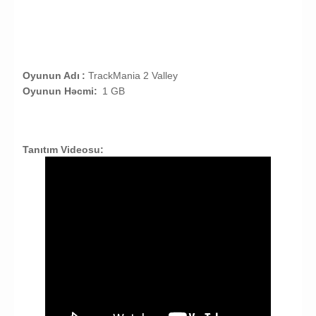
Oyunun Adı
:
TrackMania 2 Valley
Oyunun Həcmi:
1 GB
Tanıtım Videosu: