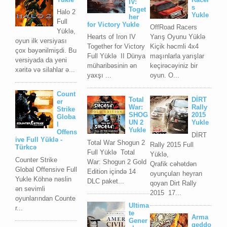
IV:
s
Toget
Halo 2
Yukle
her
Full
for Victory Yukle
OffRoad Racers
Yüklə,
Hearts of Iron IV
Yarış Oyunu Yüklə
oyun ilk versiyası
Together for Victory
Kiçik həcmli 4x4
çox bəyənilmişdi. Bu
Full Yüklə II Dünya
maşınlarla yarışlar
versiyada da yeni
müharibəsinin ən
keçirəcəyiniz bir
xəritə və silahlar ə...
yaxşı ...
oyun. O...
Count
Total
DİRT
er
War:
Rally
Strike
SHOG
2015
Globa
UN 2
Yukle
l
Yukle
Offens
DİRT
ive Full Yüklə -
Total War Shogun 2
Rally 2015 Full
Türkcə
Full Yüklə Total
Yüklə,
Counter Strike
War: Shogun 2 Gold
Qrafik cəhətdən
Global Offensive Full
Edition içində 14
oyunçuları heyran
Yukle Köhnə nəslin
DLC paket...
qoyan Dirt Rally
ən sevimli
2015 17...
oyunlarından Counte
Ultima
r...
te
Arma
Gener
geddo