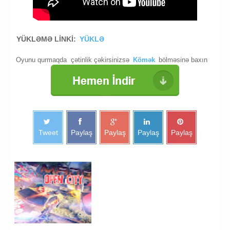
yarish oyunu yukle
YÜKLƏMƏ LİNKİ:
YÜKLƏ
Oyunu qurmaqda
çətinlik çəkirsinizsə
Kömək
bölməsinə baxın
Tweet
Paylaş
Paylaş
Paylaş
Paylaş