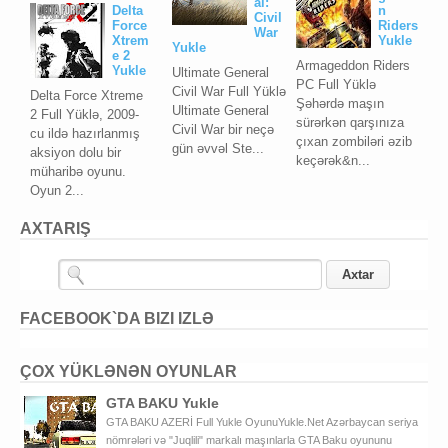
al:
Delta
n
Civil
Force
Riders
War
Xtrem
Yukle
Yukle
e 2
Armageddon Riders
Yukle
Ultimate General
PC Full Yüklə
Civil War Full Yüklə
Delta Force Xtreme
Şəhərdə maşın
Ultimate General
2 Full Yüklə, 2009-
sürərkən qarşınıza
Civil War bir neçə
cu ildə hazırlanmış
çıxan zombiləri əzib
gün əvvəl Ste...
aksiyon dolu bir
keçərək&n...
müharibə oyunu.
Oyun 2...
AXTARIŞ
FACEBOOK`DA BIZI IZLƏ
ÇOX YÜKLƏNƏN OYUNLAR
GTA BAKU Yukle
GTA BAKU AZERİ Full Yukle OyunuYukle.Net Azərbaycan seriya
nömrələri və "Juqlili" markalı maşınlarla GTA Baku oyununu