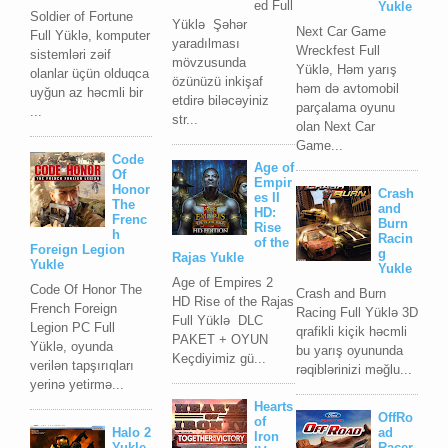
ed Full
Yukle
Soldier of Fortune
Yüklə Şəhər
Next Car Game
Full Yüklə, komputer
yaradılması
Wreckfest Full
sistemləri zəif
mövzusunda
Yüklə, Həm yarış
olanlar üçün olduqca
özünüzü inkişaf
həm də avtomobil
uyğun az həcmli bir
etdirə biləcəyiniz
parçalama oyunu
...
str...
olan Next Car
Game...
Code
Age of
Of
Empir
Honor
Crash
es II
The
and
HD:
Frenc
Burn
Rise
h
Racin
of the
Foreign Legion
g
Rajas Yukle
Yukle
Yukle
Age of Empires 2
Code Of Honor The
Crash and Burn
HD Rise of the Rajas
French Foreign
Racing Full Yüklə 3D
Full Yüklə DLC
Legion PC Full
qrafikli kiçik həcmli
PAKET + OYUN
Yüklə, oyunda
bu yarış oyununda
Keçdiyimiz gü...
verilən tapşırıqları
rəqiblərinizi məğlu...
yerinə yetirmə...
Hearts
OffRo
of
Halo 2
ad
Iron
Yukle
Racer