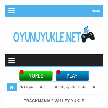
MENU
Maşın
PC
Rally oyunlari yukle
Yarış
TrackMania 2 Valley Yukle
TRACKMANIA 2 VALLEY YUKLE