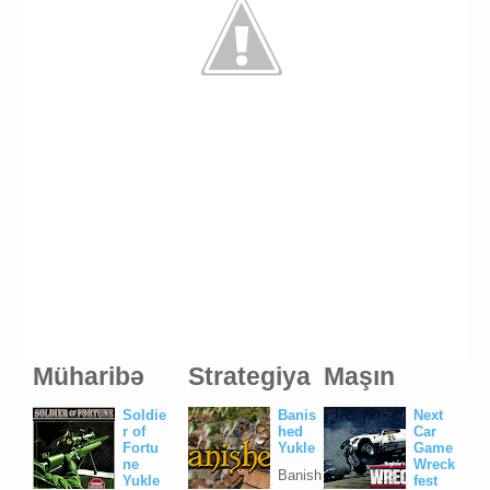
Müharibə
Strategiya
Maşın
Soldie
Banis
Next
r of
hed
Car
Fortu
Yukle
Game
ne
Wreck
Banish
Yukle
fest