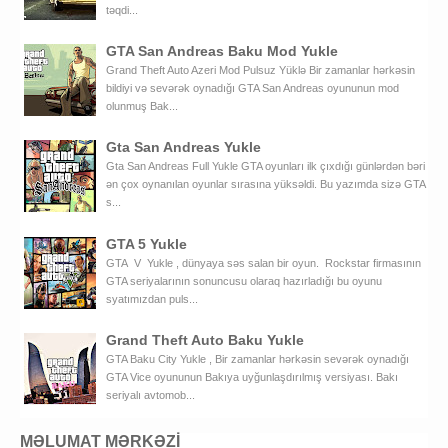
təqdi...
GTA San Andreas Baku Mod Yukle
Grand Theft Auto Azeri Mod Pulsuz Yüklə Bir zamanlar hərkəsin
bildiyi və sevərək oynadığı GTA San Andreas oyununun mod
olunmuş Bak...
Gta San Andreas Yukle
Gta San Andreas Full Yukle GTA oyunları ilk çıxdığı günlərdən bəri
ən çox oynanılan oyunlar sırasına yüksəldi. Bu yazımda sizə GTA
s...
GTA 5 Yukle
GTA V Yukle , dünyaya səs salan bir oyun. Rockstar firmasının
GTA seriyalarının sonuncusu olaraq hazırladığı bu oyunu
syatımızdan puls...
Grand Theft Auto Baku Yukle
GTA Baku City Yukle , Bir zamanlar hərkəsin sevərək oynadığı
GTA Vice oyununun Bakıya uyğunlaşdırılmış versiyası. Bakı
seriyalı avtomob...
MƏLUMAT MƏRKƏZİ