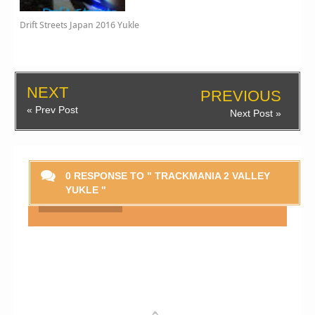
Drift Streets Japan 2016 Yukle
NEXT
PREVIOUS
« Prev Post
Next Post »
0 RESPONSE TO " TRACKMANIA 2 VALLEY
YUKLE "
Smaylikləri Göstər