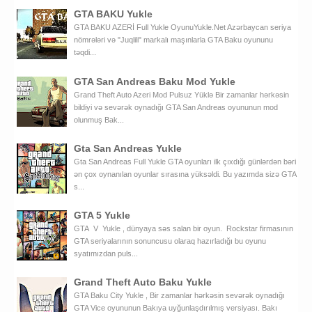
GTA BAKU Yukle
GTA BAKU AZERİ Full Yukle OyunuYukle.Net Azərbaycan seriya
nömrələri və "Juqlili" markalı maşınlarla GTA Baku oyununu
təqdi...
GTA San Andreas Baku Mod Yukle
Grand Theft Auto Azeri Mod Pulsuz Yüklə Bir zamanlar hərkəsin
bildiyi və sevərək oynadığı GTA San Andreas oyununun mod
olunmuş Bak...
Gta San Andreas Yukle
Gta San Andreas Full Yukle GTA oyunları ilk çıxdığı günlərdən bəri
ən çox oynanılan oyunlar sırasına yüksəldi. Bu yazımda sizə GTA
s...
GTA 5 Yukle
GTA V Yukle , dünyaya səs salan bir oyun. Rockstar firmasının
GTA seriyalarının sonuncusu olaraq hazırladığı bu oyunu
syatımızdan puls...
Grand Theft Auto Baku Yukle
GTA Baku City Yukle , Bir zamanlar hərkəsin sevərək oynadığı
GTA Vice oyununun Bakıya uyğunlaşdırılmış versiyası. Bakı