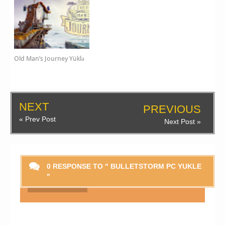
Old Man’s Journey Yüklə
NEXT
PREVIOUS
« Prev Post
Next Post »
0 RESPONSE TO " BULLETSTORM PC YUKLE
"
Smaylikləri Göstər