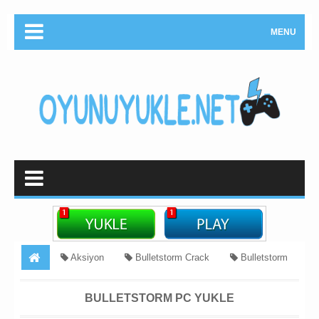
MENU
Aksiyon
Bulletstorm Crack
Bulletstorm
skachat
FPS oyunlari
Məcara
silah oyunu yukle
BULLETSTORM PC YUKLE