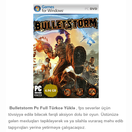
Turkce Oyunlar
Bulletstorm PC Yukle
Bulletstorm Pc Full Türkcə Yüklə
, fps sevərlər üçün
tövsiyyə edilə biləcək fərqli aksiyon dolu bir oyun. Üstünüzə
gələn məxluqları təpikləyərək və ya silahla vuraraq məhv edib
tapşırıqları yerinə yetirməyə çalışacaqsız.