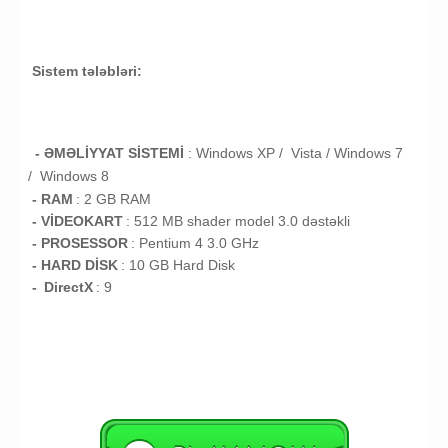
Sistem tələbləri:
- ƏMƏLİYYAT SİSTEMİ
:
Windows XP / Vista /
Windows 7
/
Windows 8
- RAM
: 2
GB RAM
- VİDEOKART
:
512 MB shader model 3.0 dəstəkli
- PROSESSOR
:
Pentium 4 3.0 GHz
- HARD DİSK
: 10
GB
Hard Disk
-
DirectX
: 9