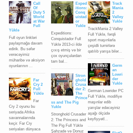
Call
Exped
Track
Of
itions:
Mania
Duty 5
Conq
2
World
uistad
Valley
at War
or
Yukle
Full
Yukle
TrackMania 2 Valley
Yüklə
Expeditions:
Full Yüklə, fərqli
Full oyun linkləri
Conquistador Full
sport maşınlarla
paylaşmağa davam
Yüklə 2013-ci ildə
çeşidli turnirlərə
edirik. Bu səfər
çıxış etmiş və bir
qatılıb yarışa bilər...
verəcəyimiz
çox oyunçulardan
müharibə və aksiyon
tam bal...
Germ
oyunlarının ...
an
Lowri
Stron
der
Far
ghold
Yukle
Cry 2
Crusa
Full
der 2:
German Lowrider PC
Yüklə
The
Full Yüklə, modifiye
Prince
Far
maşınlar edib
ss and The Pig
Cry 2 oyunu bu
Yukle
yarışlar edəcəyiniz
seriyada Afrika
aşağı ölçüdə
Stronghold Crusader
savannalarında
keyfiyyətl...
2: The Princess and
keçir. Far Cry
The Pig Full Yüklə
seriyaları dünyaca
Şahzadə və Donuz