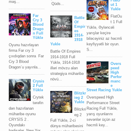
FlatO
məş...
Qüds...
ut 1
Yukle
Far
FlatOu
Battle
Cry 3
t 1 Full
Of
Blood
Empir
Yüklə, Əyləncəli
Drago
es
yarışlar keçirə
n Full
1914-
Yüklə
biləcəyiniz az həcmli
1918
keyfiyyətli bir oyun.
Yukle
Oyunu hazırlayan
S...
firma Far cry 3
Battle Of Empires
çıxdıqdan sonra Far
1914-1918 Full
Cry 3 Blood
Yüklə, 1914-1918
Overs
Dragon`u yayınla...
illəri mövzu alan
peed
High
strategiya müharibə
Perfor
növü...
Crysis
manc
2 Full
e
Yüklə
Street Racing Yukle
Blitzkr
Crytek
Overspeed High
ieg 2
Yukle
tərəfin
Performance Street
dən hazırlanan
Racing Full Yüklə,
Blitzkri
müharibə oyunu
yarış oyunlarını
eg 2
CRYSİS 2 .
sevənlər üçün az
Full Yüklə, 2-ci
Oyundakı
həcmli key...
dünya müharibəsini
hadisələr New Yor...