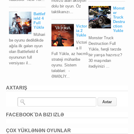
mövzu alan aksiyon
dolu bir oyun. Öz
Monst
taktikanızı...
er
Battlef
Truck
ield 4
Destru
Full
Victor
ction
Yüklə
ia 2
Yukle
Mühari
Yukle
Monster Truck
bə oyunu dedildikdə
Victori
Destruction Full
ağıla ilk gələn oyun
a II
Yüklə, fərqli tərzdə
olan Battlefield 4
Full Yüklə, az həcmli
bir yarışa hazırsız?
oyununun full
strateji müharibə
30 maşından
versiyası il...
oyunu. Sistem
itədiyinizi ...
tələbləri: -
ƏMƏLİY...
AXTARIŞ
FACEBOOK`DA BIZI IZLƏ
ÇOX YÜKLƏNƏN OYUNLAR