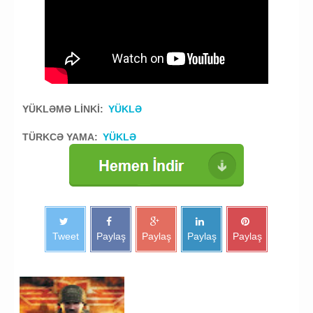
fps oyunu yukle
YÜKLƏMƏ LİNKİ:
YÜKLƏ
TÜRKCƏ YAMA:
YÜKLƏ
Tweet
Paylaş
Paylaş
Paylaş
Paylaş