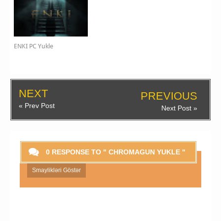
ENKI PC Yukle
NEXT
PREVIOUS
« Prev Post
Next Post »
0 RESPONSE TO " CHROMAGUN YUKLE "
Smaylikləri Göstər