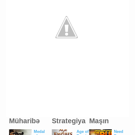
Müharibə
Strategiya
Maşın
Medal
Age of
Need