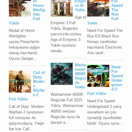
of
Empir
For
Honor
es III
Speed
Warfig
Yukle
The
hter
Run
Age of
Full
Full
Empires 3 Full
Yüklə
Yukle
Yüklə, Bugünkü
Medal of Honor
Need For Speed The
yazımızda sizlərə
Warfighter
Run EA Blасk Bоx
Age of Empires 3
oyunu Preacher'in
firması tərəfindən
Yukle oyununu
hekayəsinə uyğun
hazırlanıb Elесtrоniс
tanıda...
olaraq hazırlanıb.
Arts tərəf...
Oyunu Danger...
Warha
Need
mmer
For
Call of
40000
Speed
Duty:
Regici
Under
Moder
de
groun
n
Yukle
d 2
Warfar
Full Yüklə
Warhammer 40000
e 2
Full Yüklə
Regicide Full 2015
Need For Speed
Yüklə, Warhammer
Call of Duty: Modern
Underground 2 yarış
40000 seriyası
Warfare 2 oyununun
sevərlərin ən çox
Regicide oynu ilə
full versiyası ilə
oynadığı oyunlardan
davam e...
qarşınızdayıq. Yəqin
biridir. Oyunu oyna...
hər kəs Call...