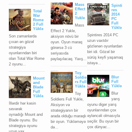
Mass
Spinti
Effect
res
Total
2
2014
War
Yukle
PC
Rome
Full
2 Full
Mass
Yüklə
Yüklə
Effect 2 Yukle,
Spintires 2014 PC
Son zamanlarda
aksiyon növü bir
uzun vaxtdır
çıxan ən gözəl
oyun. Oyun maraq
gözlənən oyunlardan
strategiya
görərsə 3 cü
biri idi. Gözəl bir
oyunlarından biri
seriyasıda
sürüş keyfi yaşamaq
olan Total War Rome
paylaşılacaq. Yaxş...
istəyə...
2 oyunu...
Toy
Blur
Soldie
Mount
Full
rs Full
and
Yüklə
Yüklə
Blade
Full
Blur
Toy
Yüklə
yarış
Soldiers Full Yukle,
İllərdir hər kəsin
oyunu digər yarış
Aksiyon və
sevərək
oyunlarından çox
strategiyanın bir
oynadığı Mount and
əyləncəli olmasıyla
arada olduğu maraqlı
Blade oyunu. Bu
seçilir. Bu oyun bir
bir oyun. Yükləməyə
strategiya oyunu
çox dünyac...
də...
uzun vax...