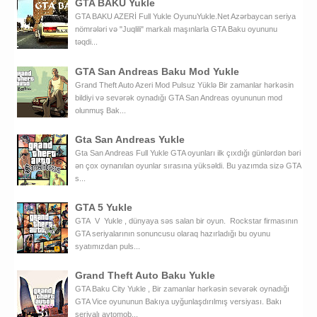
GTA BAKU Yukle
GTA BAKU AZERİ Full Yukle OyunuYukle.Net Azərbaycan seriya
nömrələri və "Juqlili" markalı maşınlarla GTA Baku oyununu
təqdi...
GTA San Andreas Baku Mod Yukle
Grand Theft Auto Azeri Mod Pulsuz Yüklə Bir zamanlar hərkəsin
bildiyi və sevərək oynadığı GTA San Andreas oyununun mod
olunmuş Bak...
Gta San Andreas Yukle
Gta San Andreas Full Yukle GTA oyunları ilk çıxdığı günlərdən bəri
ən çox oynanılan oyunlar sırasına yüksəldi. Bu yazımda sizə GTA
s...
GTA 5 Yukle
GTA V Yukle , dünyaya səs salan bir oyun. Rockstar firmasının
GTA seriyalarının sonuncusu olaraq hazırladığı bu oyunu
syatımızdan puls...
Grand Theft Auto Baku Yukle
GTA Baku City Yukle , Bir zamanlar hərkəsin sevərək oynadığı
GTA Vice oyununun Bakıya uyğunlaşdırılmış versiyası. Bakı
seriyalı avtomob...