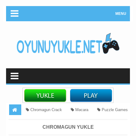
MENU
Chromagun Crack
Məcara
Puzzle Games
Tapmaca oyunu yukle
Chromagun Yukle
CHROMAGUN YUKLE