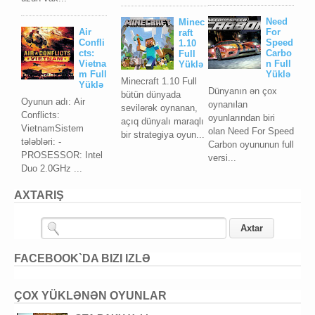
Need
Minec
Air
For
raft
Confli
Speed
1.10
cts:
Carbo
Full
Vietna
n Full
Yüklə
m Full
Yüklə
Minecraft 1.10 Full
Yüklə
Dünyanın ən çox
bütün dünyada
Oyunun adı: Air
oynanılan
sevilərək oynanan,
Conflicts:
oyunlarından biri
açıq dünyalı maraqlı
VietnamSistem
olan Need For Speed
bir strategiya oyun...
tələbləri: -
Carbon oyununun full
PROSESSOR: Intel
versi...
Duo 2.0GHz ...
AXTARIŞ
FACEBOOK`DA BIZI IZLƏ
ÇOX YÜKLƏNƏN OYUNLAR