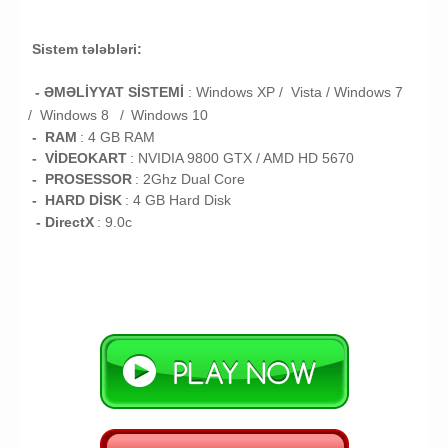
Sistem tələbləri:
- ƏMƏLİYYAT SİSTEMİ
:
Windows XP / Vista /
Windows 7
/
Windows 8
/
Windows 10
- RAM
:
4
GB RAM
- VİDEOKART
:
NVIDIA 9800 GTX / AMD HD 5670
- PROSESSOR
:
2Ghz Dual Core
- HARD DİSK
: 4
GB
Hard Disk
- DirectX
: 9.0c