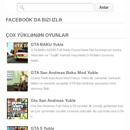
FACEBOOK`DA BIZI IZLƏ
ÇOX YÜKLƏNƏN OYUNLAR
GTA BAKU Yukle
GTA BAKU AZERİ Full Yukle OyunuYukle.Net Azərbaycan seriya
nömrələri və "Juqlili" markalı maşınlarla GTA Baku oyununu
təqdi...
GTA San Andreas Baku Mod Yukle
Grand Theft Auto Azeri Mod Pulsuz Yüklə Bir zamanlar hərkəsin
bildiyi və sevərək oynadığı GTA San Andreas oyununun mod
olunmuş Bak...
Gta San Andreas Yukle
Gta San Andreas Full Yukle GTA oyunları ilk çıxdığı günlərdən bəri
ən çox oynanılan oyunlar sırasına yüksəldi. Bu yazımda sizə GTA
s...
GTA 5 Yukle