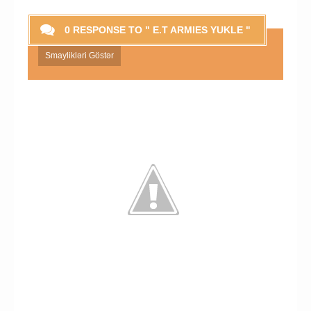
0 RESPONSE TO " E.T ARMIES YUKLE "
Smaylikləri Göstər