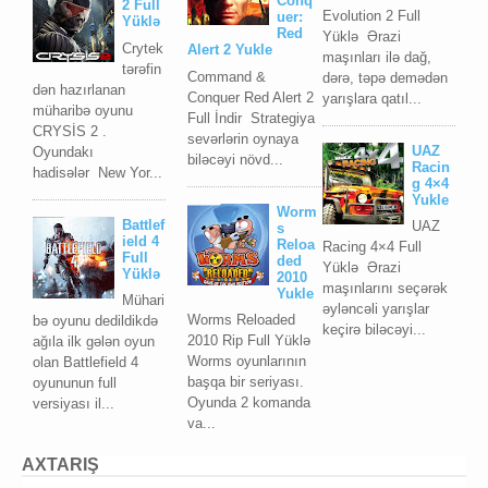
Conq
2 Full
Evolution 2 Full
uer:
Yüklə
Red
Yüklə Ərazi
Crytek
Alert 2 Yukle
maşınları ilə dağ,
tərəfin
Command &
dərə, təpə demədən
dən hazırlanan
Conquer Red Alert 2
yarışlara qatıl...
müharibə oyunu
Full İndir Strategiya
CRYSİS 2 .
sevərlərin oynaya
UAZ
Oyundakı
biləcəyi növd...
Racin
hadisələr New Yor...
g 4×4
Yukle
Worm
Battlef
UAZ
s
ield 4
Reloa
Racing 4×4 Full
Full
ded
Yüklə Ərazi
Yüklə
2010
maşınlarını seçərək
Yukle
Mühari
əyləncəli yarışlar
Worms Reloaded
bə oyunu dedildikdə
keçirə biləcəyi...
2010 Rip Full Yüklə
ağıla ilk gələn oyun
Worms oyunlarının
olan Battlefield 4
başqa bir seriyası.
oyununun full
Oyunda 2 komanda
versiyası il...
va...
AXTARIŞ