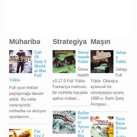
Müharibə
Strategiya
Maşın
Call
Stone
Jalop
Of
hearth
y
Duty 5
Yukle
Yukle
World
Stone
Jalopy
at War
hearth
Full
Full
Yüklə
v0.17.0 Full Yüklə
Yüklə Olduqca
Fantaziya məhsulu
əyləncəli bir
Full oyun linkləri
bir mühitdə həyatda
simulyasiya oyunu.
paylaşmağa davam
qalma mübari...
1990-cı illərin Şərq
edirik. Bu səfər
Avropası...
verəcəyimiz
müharibə və aksiyon
Roller
oyunlarının ...
Coast
Toca
er
Race
Tycoo
Driver
Far
n 3
3
Cry 2
Rip