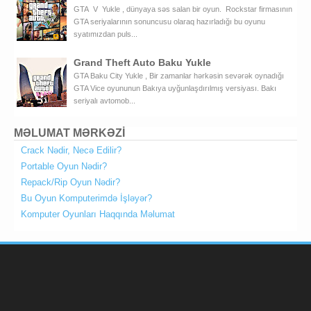
GTA V Yukle , dünyaya səs salan bir oyun. Rockstar firmasının
GTA seriyalarının sonuncusu olaraq hazırladığı bu oyunu
syatımızdan puls...
Grand Theft Auto Baku Yukle
GTA Baku City Yukle , Bir zamanlar hərkəsin sevərək oynadığı
GTA Vice oyununun Bakıya uyğunlaşdırılmış versiyası. Bakı
seriyalı avtomob...
MƏLUMAT MƏRKƏZİ
Crack Nədir, Necə Edilir?
Portable Oyun Nədir?
Repack/Rip Oyun Nədir?
Bu Oyun Komputerimdə İşləyər?
Komputer Oyunları Haqqında Məlumat