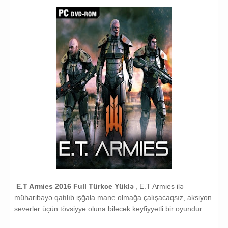
Müharibə
E.T Armies Yukle
E.T Armies 2016 Full Türkce Yüklə
, E.T Armies ilə
müharibəyə qatılıb işğala mane olmağa çalışacaqsız, aksiyon
sevərlər üçün tövsiyyə oluna biləcək keyfiyyətli bir oyundur.