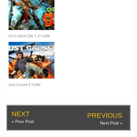
Orcs Must Die 1-2 Yukle
Just Cause 3 Yukle
NEXT
PREVIOUS
« Prev Post
Next Post »