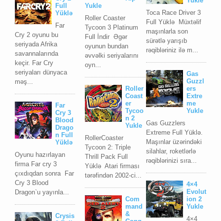
Yukle
Full
Yukle
Toca Race Driver 3
Yüklə
Roller Coaster
Full Yüklə Müxtəlif
Far
Tycoon 3 Platinum
maşınlarla son
Cry 2 oyunu bu
Full İndir Əgər
sürətlə yarışıb
seriyada Afrika
oyunun bundan
rəqibləriniz ilə m...
savannalarında
əvvəlki seriyalarını
keçir. Far Cry
oyn...
seriyaları dünyaca
Gas
Guzzl
məş...
Roller
ers
Coast
Extre
er
me
Far
Tycoo
Yukle
Cry 3
n 2
Blood
Gas Guzzlers
Yukle
Drago
Extreme Full Yüklə.
n Full
RollerCoaster
Maşınlar üzərindəki
Yüklə
Tycoon 2: Triple
silahlar, roketlərlə
Oyunu hazırlayan
Thrill Pack Full
rəqiblərinizi sıra...
firma Far cry 3
Yüklə Atari firması
çıxdıqdan sonra Far
tərəfindən 2002-ci...
Cry 3 Blood
4×4
Evolut
Dragon`u yayınla...
Com
ion 2
mand
Yukle
&
Crysis
4×4