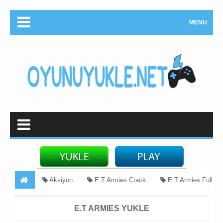
MENU
Aksiyon
E.T Armies Crack
E.T Armies Full
Download
E.T Armies torrent skachat
FPS oyunlari
E.T ARMIES YUKLE