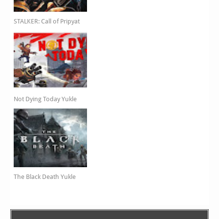
STALKER: Call of Pripyat
Not Dying Today Yukle
The Black Death Yukle