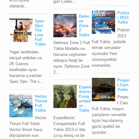
4-cü oyunu
gün Codex...
olan&nb...
Polize
Defen
i 2013
Spec
se
Yukle
Ops:
Zone
Polizei
The
2
Line
Yukle
2013
Full
Full Yüklə, polislik
Defense Zone 2 Full
Yüklə
etmək simulator
Yüklə Müdafiə və
Yager tərəfindən
oyunudur.Yeni
hücuma söykənən
inkişaf etdirilən və
xüsusiyyətləri,
olduqca fərqli bir
2K Games
ssenariləri...
oyun. Defense Zone
tərəfindən oyun
2...
bazarına çıxarılan
Projec
Spec Ops: The L...
t Cars
Exped
Yukle
itions:
Vector
Conq
Projec
Thrust
uistad
t Cars
Full
or
Full Yüklə, maşın
Yüklə
Yukle
yarışlarını sevənlər
Vector
Expeditions:
üçün hazırlanmış
Thrust Full Yukle:
Conquistador Full
güclü qrafikli bir
Vector thrust hava
Yüklə 2013-ci ildə
oyundur...
döyüşlərinin son
çıxış etmiş və bir