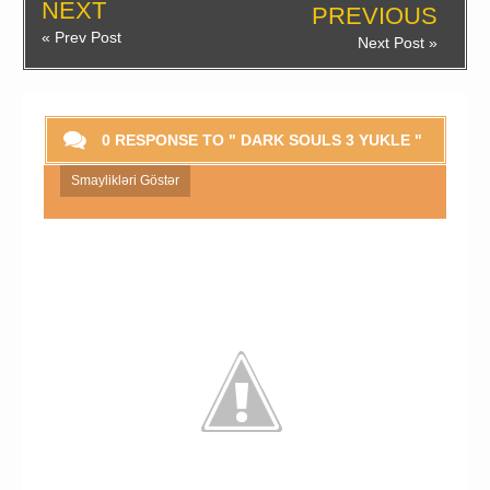
NEXT
PREVIOUS
« Prev Post
Next Post »
0 RESPONSE TO " DARK SOULS 3 YUKLE "
Smaylikləri Göstər