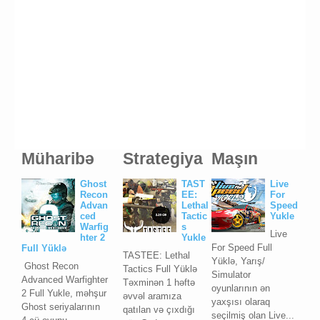
Müharibə
Strategiya
Maşın
Ghost
TAST
Live
Recon
EE:
For
Advan
Lethal
Speed
ced
Tactic
Yukle
Warfig
s
Live
hter 2
Yukle
For Speed Full
Full Yüklə
TASTEE: Lethal
Yüklə, Yarış/
Ghost Recon
Tactics Full Yüklə
Simulator
Advanced Warfighter
Təxminən 1 həftə
oyunlarının ən
2 Full Yukle, məhşur
əvvəl aramıza
yaxşısı olaraq
Ghost seriyalarının
qatılan və çıxdığı
seçilmiş olan Live...