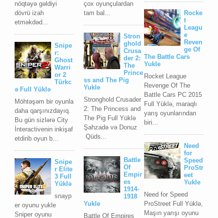
nöqtəyə gəldiyi
çox oyunçulardan
dövrü izah
tam bal...
Rocke
t
etməkdəd...
Leagu
e
Stron
Reven
ghold
Snipe
ge Of
Crusa
r:
The Battle Cars
der 2:
Ghost
Yukle
The
Warri
Prince
or 2
Rocket League
ss and The Pig
Türkc
Revenge Of The
Yukle
ə Full Yüklə
Battle Cars PC 2015
Stronghold Crusader
Möhtəşəm bir oyunla
Full Yüklə, maraqlı
2: The Princess and
daha qarşınızdayıq.
yarış oyunlarından
The Pig Full Yüklə
Bu gün sizlərə City
biri...
Şahzadə və Donuz
İnteractivenin inkişaf
Qüds...
etdirib oyun b...
Need
for
Battle
Speed
Snipe
Of
ProStr
r Elite
Empir
eet
3 Full
es
Yukle
Yüklə
1914-
Need for Speed
snayp
1918
ProStreet Full Yüklə,
Yukle
er oyunu yukle
Maşın yarışı oyunu
Sniper oyunu
Battle Of Empires