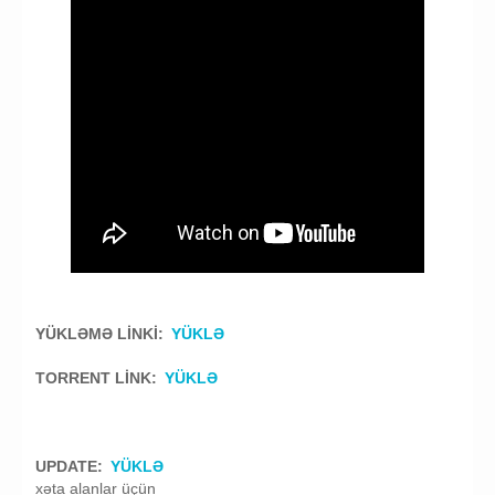
YÜKLƏMƏ LİNKİ:
YÜKLƏ
TORRENT LİNK:
YÜKLƏ
UPDATE:
YÜKLƏ
xəta alanlar üçün