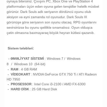
oynaya bilərsiniz. Çıxışını PC, Xbox One və PlayStation 4
platformaları üçün edən oyuna gələn tənqidlər hələlik müsbət
görünür. Dark Souls adlı seriyanın dördüncü oyunu olub
aksiyon və eyni zamanda rol oyunudur. Dark Souls III
görünüşə görə seriyanın son oyunu olacaq. RPG oyunlarını
sevirsinizsə bu oyunu qətiliklə sınamalısız. Oyun olduqca
çətin olmasına baxmayaraq böyük heyran kütləsi qazanıb.
Sistem tələbləri:
- ƏMƏLİYYAT SİSTEMİ
:
Windows 7 /
Windows
8
/
Windows 10 (64-bit)
- RAM
:
4
GB RAM
- VİDEOKART
:
NVIDIA GeForce GTX 750 Ti / ATI Radeon
HD 7950
- PROSESSOR
:
Intel Core i3-2100 / AMD FX-6300
- HARD DİSK
: 25
GB
Hard Disk