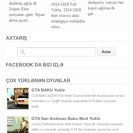
dediyimiz zaman hər
dedikdə ağıla ilk
1914-1918 Full
kəsin ağılına ilk
Sniper Elite
Yüklə, 1914-1918
gəl...
seriyaları gəlir. Nişan
illəri mövzu alan
alma oyunl...
strategiya müharibə
növü...
AXTARIŞ
FACEBOOK`DA BIZI IZLƏ
ÇOX YÜKLƏNƏN OYUNLAR
GTA BAKU Yukle
GTA BAKU AZERİ Full Yukle OyunuYukle.Net Azərbaycan seriya
nömrələri və "Juqlili" markalı maşınlarla GTA Baku oyununu
təqdi...
GTA San Andreas Baku Mod Yukle
Grand Theft Auto Azeri Mod Pulsuz Yüklə Bir zamanlar hərkəsin
bildiyi və sevərək oynadığı GTA San Andreas oyununun mod