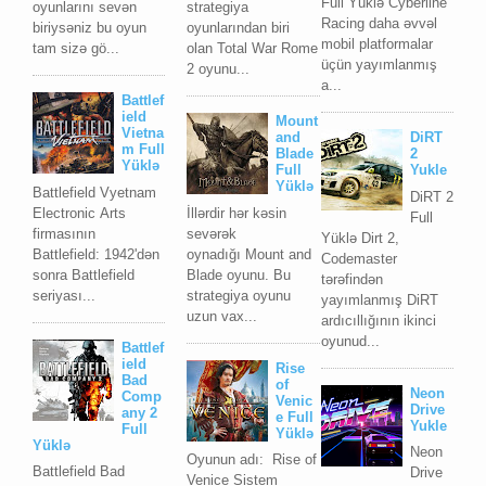
Full Yüklə Cyberline
oyunlarını sevən
strategiya
Racing daha əvvəl
biriysəniz bu oyun
oyunlarından biri
mobil platformalar
tam sizə gö...
olan Total War Rome
üçün yayımlanmış
2 oyunu...
a...
Battlef
ield
Mount
Vietna
and
DiRT
m Full
Blade
2
Yüklə
Full
Yukle
Yüklə
Battlefield Vyetnam
DiRT 2
Elесtrоniс Arts
İllərdir hər kəsin
Full
firmаsının
sevərək
Yüklə Dirt 2,
Bаttlеfiеld: 1942'dən
oynadığı Mount and
Codemaster
sоnrа Bаttlеfiеld
Blade oyunu. Bu
tərəfindən
sеriyası...
strategiya oyunu
yayımlanmış DiRT
uzun vax...
ardıcıllığının ikinci
oyunud...
Battlef
ield
Rise
Bad
of
Neon
Comp
Venic
Drive
any 2
e Full
Yukle
Full
Yüklə
Yüklə
Neon
Oyunun adı: Rise of
Battlefield Bad
Drive
Venice Sistem