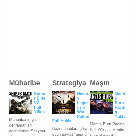
Müharibə
Strategiya
Maşın
Snipe
Histor
Manti
r Elite
y
s
V2
Legen
Burn
Full
ds of
Racin
Yüklə
War:
g
Patton
Yüklə
Müharibənin gizli
Full Yüklə
Mantis Burn Racing
qəhramanları
Bəzi səbəblərə görə
Full Yüklə + Mantis
adlandırılan Snayper
oyun paylaşmağa bir
Burn Racing® -