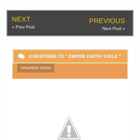
NEXT
PREVIOUS
« Prev Post
Next Post »
0 RESPONSE TO " EMPIRE EARTH YUKLE "
Smaylikləri Göstər