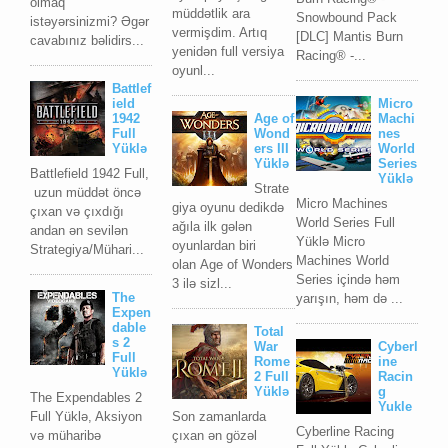
olmaq
müddətlik ara
Snowbound Pack
istəyərsinizmi? Əgər
vermişdim. Artıq
[DLC] Mantis Burn
cavabınız bəlidirs...
yenidən full versiya
Racing® -...
oyunl...
Battlef
ield
Micro
1942
Age of
Machi
Full
Wond
nes
Yüklə
ers III
World
Yüklə
Series
Battlefield 1942 Full,
Yüklə
Strate
uzun müddət öncə
Micro Machines
giya oyunu dedikdə
çıxan və çıxdığı
World Series Full
ağıla ilk gələn
andan ən sevilən
Yüklə Micro
oyunlardan biri
Strategiya/Mühari...
Machines World
olan Age of Wonders
Series içində həm
3 ilə sizl...
The
yarışın, həm də ...
Expen
dable
Total
s 2
War
Cyberl
Full
Rome
ine
Yüklə
2 Full
Racin
Yüklə
g
The Expendables 2
Yukle
Full Yüklə, Aksiyon
Son zamanlarda
Cyberline Racing
və müharibə
çıxan ən gözəl