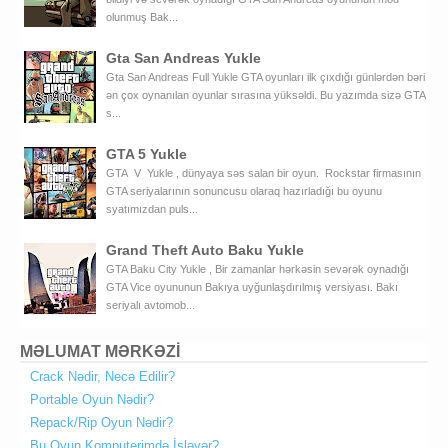
olunmuş Bak...
Gta San Andreas Yukle
Gta San Andreas Full Yukle GTA oyunları ilk çıxdığı günlərdən bəri
ən çox oynanılan oyunlar sırasına yüksəldi. Bu yazımda sizə GTA
s...
GTA 5 Yukle
GTA V Yukle , dünyaya səs salan bir oyun. Rockstar firmasının
GTA seriyalarının sonuncusu olaraq hazırladığı bu oyunu
syatımızdan puls...
Grand Theft Auto Baku Yukle
GTA Baku City Yukle , Bir zamanlar hərkəsin sevərək oynadığı
GTA Vice oyununun Bakıya uyğunlaşdırılmış versiyası. Bakı
seriyalı avtomob...
MƏLUMAT MƏRKƏZİ
Crack Nədir, Necə Edilir?
Portable Oyun Nədir?
Repack/Rip Oyun Nədir?
Bu Oyun Komputerimdə İşləyər?