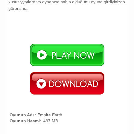
xüsusiyyətlərə və oynanışa sahib olduğunu oyuna girdiyinizdə
görərsiniz.
Oyunun Adı
:
Empire Earth
Oyunun Həcmi:
497 MB