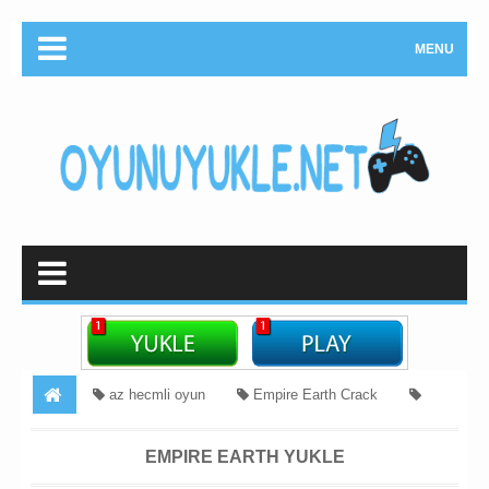
MENU
az hecmli oyun
Empire Earth Crack
Empire Earth One Link
kicik hecmli oyunlar
Strategiya
EMPIRE EARTH YUKLE