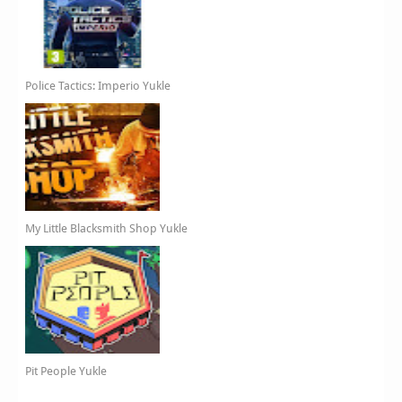
Police Tactics: Imperio Yukle
My Little Blacksmith Shop Yukle
Pit People Yukle