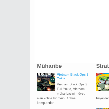
Müharibə
Stra
Vietnam Black Ops 2
Yukle
Vietnam Black Ops 2
Full Yüklə, Vietnam
müharibəsini mövzu
alan köhnə bir oyun. Köhnə
bəyənilə
komputerlər...