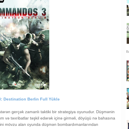
Ba
Destination Berlin Full Yüklə
stərən gerçək zamanlı taktiki bir strategiya oyunudur. Düşmənin
m və təxribatlar təşkil edərək içinə girməli, döyüşü nə bahasına
əsini mövzu alan oyunda düşmən bombardımanlarından