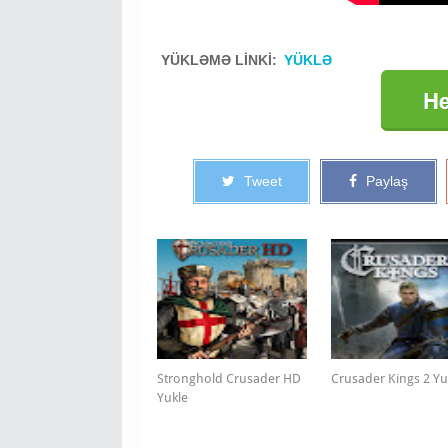
YÜKLƏMƏ LİNKİ:
YÜKLƏ
Tweet
Paylaş
Stronghold Crusader HD
Crusader Kings 2 Yu
Yukle