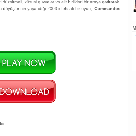
zəltməli, xüsusi qüvvələr və elit birlikləri bir araya gətirərək
a döyüşlərinin yaşandığı 2003 istehsalı bir oyun,
Commandos
M
lin