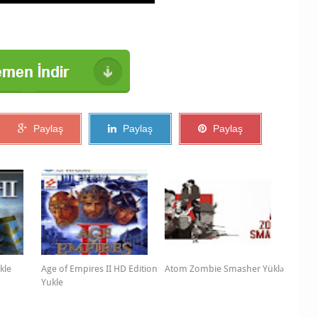
Paylaş
Paylaş
Paylaş
kle
Age of Empires II HD Edition
Atom Zombie Smasher Yüklə
Yukle