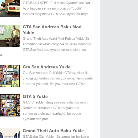
GTA BAKU AZERİ Full Yukle OyunuYukle.Net
Azərbaycan seriya nömrələri və "Juqlili"
markalı maşınlarla GTA Baku oyununu təqdi...
GTA San Andreas Baku Mod
Yukle
Grand Theft Auto Azeri Mod Pulsuz Yüklə Bir
zamanlar hərkəsin bildiyi və sevərək oynadığı
GTA San Andreas oyununun mod olunmuş
k...
Gta San Andreas Yukle
Gta San Andreas Full Yukle GTA oyunları ilk
çıxdığı günlərdən bəri ən çox oynanılan oyunlar
sırasına yüksəldi. Bu yazımda sizə GTA s...
GTA 5 Yukle
GTA V Yukle , dünyaya səs salan bir oyun.
Rockstar firmasının GTA seriyalarının
sonuncusu olaraq hazırladığı bu oyunu
syatımızdan puls...
Grand Theft Auto Baku Yukle
GTA Baku City Yukle , Bir zamanlar hərkəsin