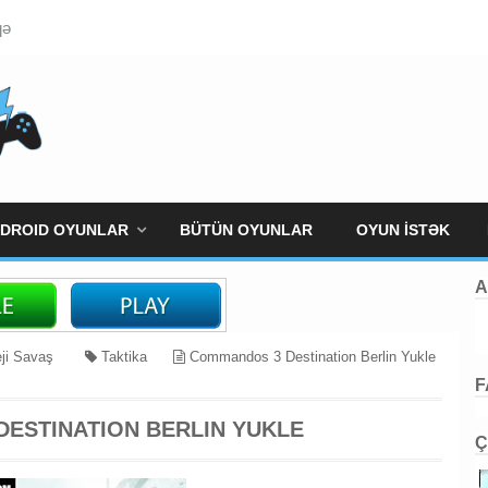
qə
DROID OYUNLAR
BÜTÜN OYUNLAR
OYUN İSTƏK
A
eji Savaş
Taktika
Commandos 3 Destination Berlin Yukle
F
ESTINATION BERLIN YUKLE
Ç