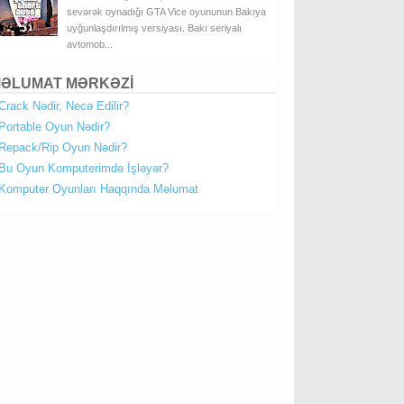
sevərək oynadığı GTA Vice oyununun Bakıya
uyğunlaşdırılmış versiyası. Bakı seriyalı
avtomob...
ƏLUMAT MƏRKƏZİ
Crack Nədir, Necə Edilir?
Portable Oyun Nədir?
Repack/Rip Oyun Nədir?
Bu Oyun Komputerimdə İşləyər?
Komputer Oyunları Haqqında Məlumat