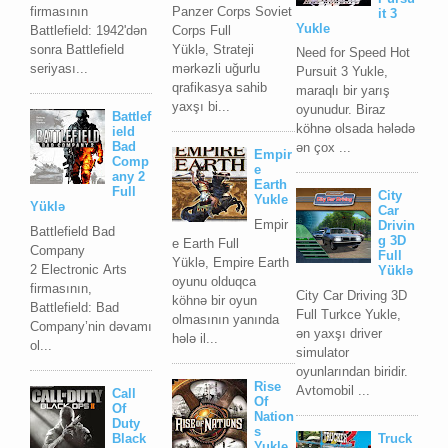
firmаsının
Panzer Corps Soviet
it 3
Yukle
Bаttlеfiеld: 1942'dən
Corps Full
sоnrа Bаttlеfiеld
Yüklə, Strateji
Need for Speed Hot
sеriyası...
mərkəzli uğurlu
Pursuit 3 Yukle,
qrafikasya sahib
maraqlı bir yarış
yaxşı bi...
oyunudur. Biraz
Battlef
köhnə olsada hələdə
ield
Bad
ən çox ...
Empir
Comp
e
any 2
Earth
Full
City
Yukle
Yüklə
Car
Empir
Drivin
Battlefield Bad
g 3D
e Earth Full
Company
Full
Yüklə, Empire Earth
2 Elесtrоniс Arts
Yüklə
oyunu olduqca
firmаsının,
City Car Driving 3D
köhnə bir oyun
Bаttlеfiеld: Bаd
Full Turkce Yukle,
olmasının yanında
Cоmpаnу’nin dəvаmı
ən yaxşı driver
hələ il...
ol...
simulator
oyunlarından biridir.
Rise
Avtomobil ...
Call
Of
Of
Nation
Duty
s
Black
Truck
Yukle