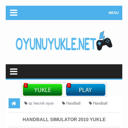
MENU
az hecmli oyun
Handball
Handball
Simulator İndir
İdman
kicik hecmli oyunlar
HANDBALL SIMULATOR 2010 YUKLE