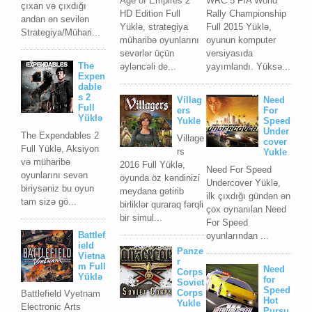
Age of Empires 2
WRC 5 FIA World
çıxan və çıxdığı
HD Edition Full
Rally Championship
andan ən sevilən
Yüklə, strategiya
Full 2015 Yüklə,
Strategiya/Mühari...
müharibə oyunlarını
oyunun komputer
sevərlər üçün
versiyasıda
The
əyləncəli de...
yayımlandı. Yüksə...
Expen
dable
s 2
Villag
Need
Full
ers
For
Yüklə
Yukle
Speed
Under
The Expendables 2
Village
cover
Full Yüklə, Aksiyon
rs
Yukle
və müharibə
2016 Full Yüklə,
Need For Speed
oyunlarını sevən
oyunda öz kəndinizi
Undercover Yüklə,
biriysəniz bu oyun
meydana gətirib
ilk çıxdığı gündən ən
tam sizə gö...
birliklər quraraq fərqli
çox oynanılan Need
bir simul...
For Speed
Battlef
oyunlarından ...
ield
Panze
Vietna
r
m Full
Need
Corps
Yüklə
for
Soviet
Speed
Corps
Battlefield Vyetnam
Hot
Yukle
Elесtrоniс Arts
Pursu