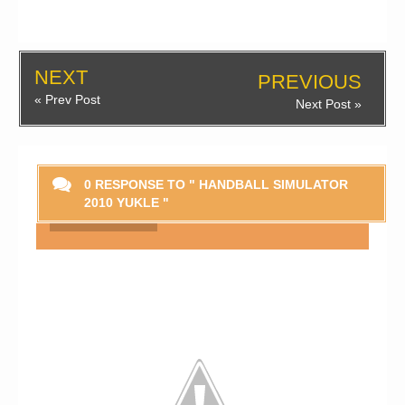
NEXT
PREVIOUS
« Prev Post
Next Post »
0 RESPONSE TO " HANDBALL SIMULATOR
2010 YUKLE "
Smaylikləri Göstər