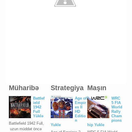
Müharibə
Strategiya
Maşın
Battlef
Age of
WRC
ield
Empir
5 FIA
1942
es II
World
Full
HD
Rally
Yüklə
Editio
Cham
n
pions
Battlefield 1942 Full,
Yukle
hip Yukle
uzun müddət öncə