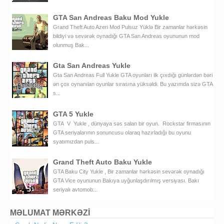
GTA San Andreas Baku Mod Yukle
Grand Theft Auto Azeri Mod Pulsuz Yüklə Bir zamanlar hərkəsin
bildiyi və sevərək oynadığı GTA San Andreas oyununun mod
olunmuş Bak...
Gta San Andreas Yukle
Gta San Andreas Full Yukle GTA oyunları ilk çıxdığı günlərdən bəri
ən çox oynanılan oyunlar sırasına yüksəldi. Bu yazımda sizə GTA
s...
GTA 5 Yukle
GTA V Yukle , dünyaya səs salan bir oyun. Rockstar firmasının
GTA seriyalarının sonuncusu olaraq hazırladığı bu oyunu
syatımızdan puls...
Grand Theft Auto Baku Yukle
GTA Baku City Yukle , Bir zamanlar hərkəsin sevərək oynadığı
GTA Vice oyununun Bakıya uyğunlaşdırılmış versiyası. Bakı
seriyalı avtomob...
MƏLUMAT MƏRKƏZİ