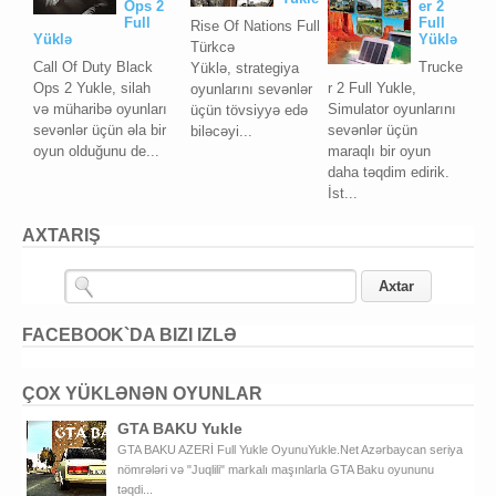
Ops 2
er 2
Full
Full
Rise Of Nations Full
Yüklə
Yüklə
Türkcə
Call Of Duty Black
Trucke
Yüklə, strategiya
Ops 2 Yukle, silah
r 2 Full Yukle,
oyunlarını sevənlər
və müharibə oyunları
Simulator oyunlarını
üçün tövsiyyə edə
sevənlər üçün əla bir
sevənlər üçün
biləcəyi...
oyun olduğunu de...
maraqlı bir oyun
daha təqdim edirik.
İst...
AXTARIŞ
FACEBOOK`DA BIZI IZLƏ
ÇOX YÜKLƏNƏN OYUNLAR
GTA BAKU Yukle
GTA BAKU AZERİ Full Yukle OyunuYukle.Net Azərbaycan seriya
nömrələri və "Juqlili" markalı maşınlarla GTA Baku oyununu
təqdi...