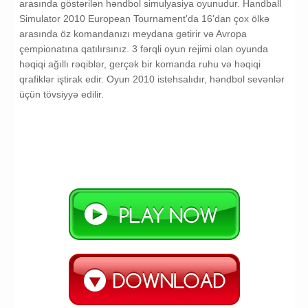
arasında göstərilən həndbol simulyasiya oyunudur. Handball
Simulator 2010 European Tournament'da 16'dan çox ölkə
arasında öz komandanızı meydana gətirir və Avropa
çempionatına qatılırsınız. 3 fərqli oyun rejimi olan oyunda
həqiqi ağıllı rəqiblər, gerçək bir komanda ruhu və həqiqi
qrafiklər iştirak edir. Oyun 2010 istehsalıdır, həndbol sevənlər
üçün tövsiyyə edilir.