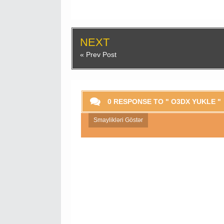
NEXT
« Prev Post
0 RESPONSE TO " O3DX YUKLE "
Smaylikləri Göstər