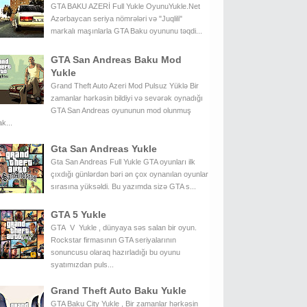
GTA BAKU AZERİ Full Yukle OyunuYukle.Net
Azərbaycan seriya nömrələri və "Juqlili"
markalı maşınlarla GTA Baku oyununu təqdi...
GTA San Andreas Baku Mod
Yukle
Grand Theft Auto Azeri Mod Pulsuz Yüklə Bir
zamanlar hərkəsin bildiyi və sevərək oynadığı
GTA San Andreas oyununun mod olunmuş
k...
Gta San Andreas Yukle
Gta San Andreas Full Yukle GTA oyunları ilk
çıxdığı günlərdən bəri ən çox oynanılan oyunlar
sırasına yüksəldi. Bu yazımda sizə GTA s...
GTA 5 Yukle
GTA V Yukle , dünyaya səs salan bir oyun.
Rockstar firmasının GTA seriyalarının
sonuncusu olaraq hazırladığı bu oyunu
syatımızdan puls...
Grand Theft Auto Baku Yukle
GTA Baku City Yukle , Bir zamanlar hərkəsin