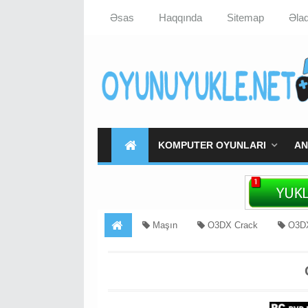
Əsas
Haqqında
Sitemap
Əla
KOMPUTER OYUNLARI
AN
Maşın
O3DX Crack
O3DX
O3DX Yukle