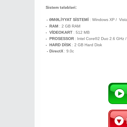
Sistem tələbləri:
- ƏMƏLİYYAT SİSTEMİ
:
Windows XP / Vist
- RAM
: 2
GB RAM
- VİDEOKART
:
512 MB
- PROSESSOR
:
Intel Core®2 Duo 2.6 GHz 
- HARD DİSK
: 2
GB
Hard Disk
- DirectX
: 9.0c