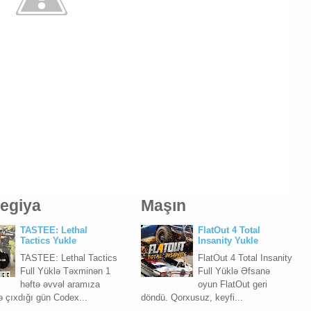
tegiya
Maşın
TASTEE: Lethal
FlatOut 4 Total
Tactics Yukle
Insanity Yukle
TASTEE: Lethal Tactics
FlatOut 4 Total Insanity
Full Yüklə Təxminən 1
Full Yüklə Əfsanə
həftə əvvəl aramıza
oyun FlatOut geri
ə çıxdığı gün Codex...
döndü. Qorxusuz, keyfi...