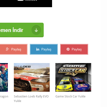
Paylaş
Paylaş
Paylaş
 Dragon
Sebastien Loeb Rally EVO
Game Stock Car Yukle
Yukle