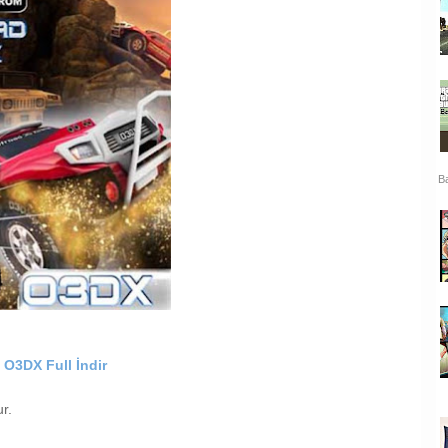
Ba
O3DX Full İndir
ur.