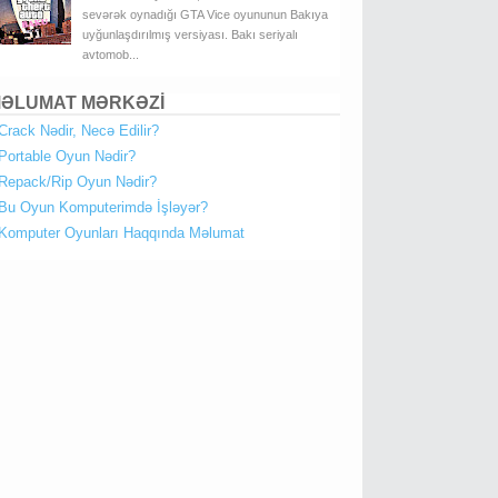
sevərək oynadığı GTA Vice oyununun Bakıya
uyğunlaşdırılmış versiyası. Bakı seriyalı
avtomob...
ƏLUMAT MƏRKƏZİ
Crack Nədir, Necə Edilir?
Portable Oyun Nədir?
Repack/Rip Oyun Nədir?
Bu Oyun Komputerimdə İşləyər?
Komputer Oyunları Haqqında Məlumat