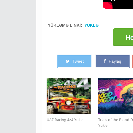
YÜKLƏMƏ LİNKİ:
YÜKLƏ
Tweet
Paylaş
UAZ Racing 4×4 Yukle
Trials of the Blood
Yukle