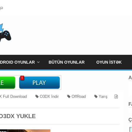
qə
DROID OYUNLAR
BÜTÜN OYUNLAR
OYUN İSTƏK
A
 Full Download
O3DX İndir
OffRoad
Yarış
F
O3DX YUKLE
Ç