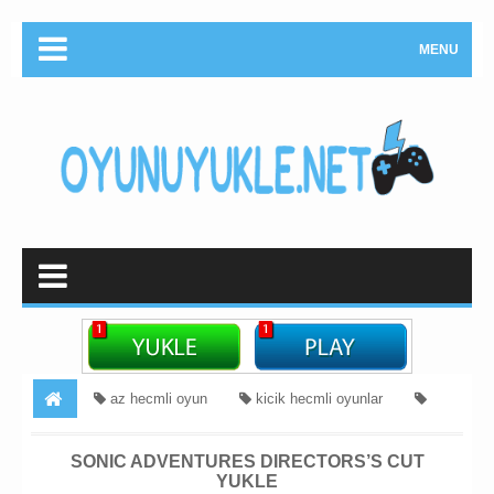
MENU
az hecmli oyun
kicik hecmli oyunlar
Məcara
Sonic Adventures Directors’s Cut Crack Download
SONIC ADVENTURES DIRECTORS’S CUT
YUKLE
Sonic Adventures Directors’s Cut Yukle