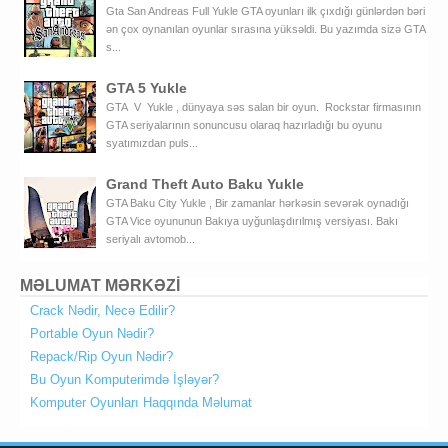
Gta San Andreas Full Yukle GTA oyunları ilk çıxdığı günlərdən bəri
ən çox oynanılan oyunlar sırasına yüksəldi. Bu yazımda sizə GTA
s...
GTA 5 Yukle
GTA V Yukle , dünyaya səs salan bir oyun. Rockstar firmasının
GTA seriyalarının sonuncusu olaraq hazırladığı bu oyunu
syatımızdan puls...
Grand Theft Auto Baku Yukle
GTA Baku City Yukle , Bir zamanlar hərkəsin sevərək oynadığı
GTA Vice oyununun Bakıya uyğunlaşdırılmış versiyası. Bakı
seriyalı avtomob...
MƏLUMAT MƏRKƏZİ
Crack Nədir, Necə Edilir?
Portable Oyun Nədir?
Repack/Rip Oyun Nədir?
Bu Oyun Komputerimdə İşləyər?
Komputer Oyunları Haqqında Məlumat