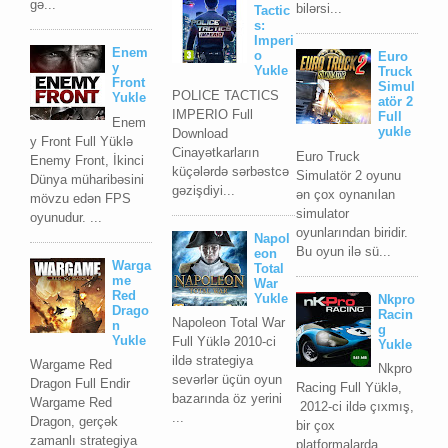
gə...
bilərsi...
Tactic
s:
Imperi
Enem
o
Euro
y
Yukle
Truck
Front
Simul
POLICE TACTICS
Yukle
atör 2
IMPERIO Full
Full
Enem
yukle
Download
y Front Full Yüklə
Cinayətkarların
Euro Truck
Enemy Front, İkinci
küçələrdə sərbəstcə
Simulatör 2 oyunu
Dünya müharibəsini
gəzişdiyi...
ən çox oynanılan
mövzu edən FPS
simulator
oyunudur. ...
oyunlarından biridir.
Napol
Bu oyun ilə sü...
eon
Warga
Total
me
War
Red
Yukle
Nkpro
Drago
Racin
Napoleon Total War
n
g
Yukle
Full Yüklə 2010-ci
Yukle
ildə strategiya
Wargame Red
Nkpro
sevərlər üçün oyun
Dragon Full Endir
Racing Full Yüklə,
bazarında öz yerini
Wargame Red
2012-ci ildə çıxmış,
...
Dragon, gerçək
bir çox
zamanlı strategiya
platformalarda