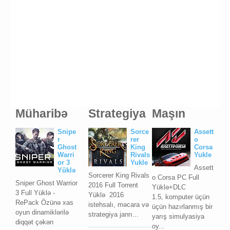
Müharibə
Strategiya
Maşın
Snipe
Sorce
Assett
r
rer
o
Ghost
King
Corsa
Warri
Rivals
Yukle
or 3
Yukle
Assett
Yüklə
Sorcerer King Rivals
o Corsa PC Full
Sniper Ghost Warrior
2016 Full Torrent
Yüklə+DLC
3 Full Yüklə -
Yüklə 2016
1.5, komputer üçün
RePack Özünə xas
istehsalı, məcara və
üçün hazırlanmış bir
oyun dinamiklərilə
strategiya janrı...
yarış simulyasiya
diqqət çəkən
oy...