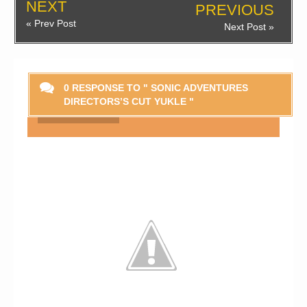
NEXT
PREVIOUS
« Prev Post
Next Post »
0 RESPONSE TO " SONIC ADVENTURES
DIRECTORS’S CUT YUKLE "
Smaylikləri Göstər