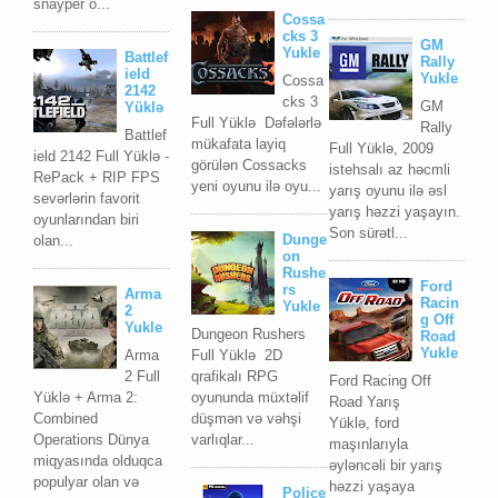
snayper o...
Cossa
cks 3
GM
Yukle
Battlef
Rally
ield
Yukle
Cossa
2142
cks 3
GM
Yüklə
Full Yüklə Dəfələrlə
Rally
Battlef
mükafata layiq
Full Yüklə, 2009
ield 2142 Full Yüklə -
görülən Cossacks
istehsalı az həcmli
RePack + RIP FPS
yeni oyunu ilə oyu...
yarış oyunu ilə əsl
sevərlərin favorit
yarış həzzi yaşayın.
oyunlarından biri
Son sürətl...
Dunge
olan...
on
Rushe
Ford
rs
Arma
Racin
Yukle
2
g Off
Yukle
Dungeon Rushers
Road
Yukle
Arma
Full Yüklə 2D
2 Full
qrafikalı RPG
Ford Racing Off
Yüklə + Arma 2:
oyununda müxtəlif
Road Yarış
Combined
düşmən və vəhşi
Yüklə, ford
Operations Dünya
varlıqlar...
maşınlarıyla
miqyasında olduqca
əyləncəli bir yarış
populyar olan və
həzzi yaşaya
Police