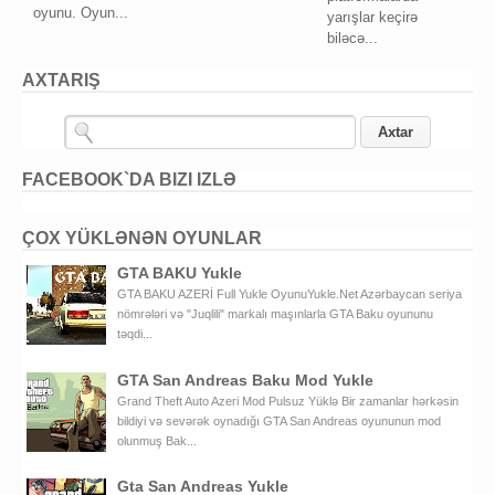
oyunu. Oyun...
yarışlar keçirə
biləcə...
AXTARIŞ
FACEBOOK`DA BIZI IZLƏ
ÇOX YÜKLƏNƏN OYUNLAR
GTA BAKU Yukle
GTA BAKU AZERİ Full Yukle OyunuYukle.Net Azərbaycan seriya
nömrələri və "Juqlili" markalı maşınlarla GTA Baku oyununu
təqdi...
GTA San Andreas Baku Mod Yukle
Grand Theft Auto Azeri Mod Pulsuz Yüklə Bir zamanlar hərkəsin
bildiyi və sevərək oynadığı GTA San Andreas oyununun mod
olunmuş Bak...
Gta San Andreas Yukle