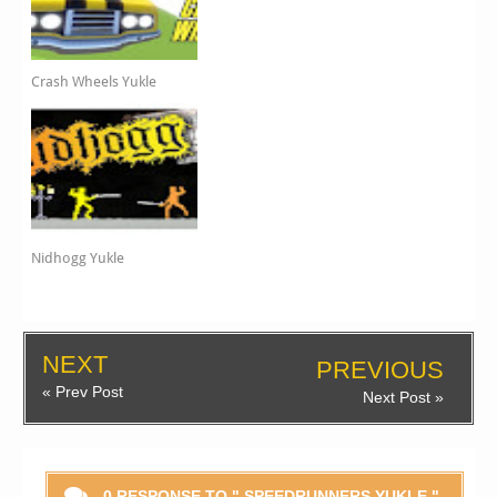
Crash Wheels Yukle
Nidhogg Yukle
NEXT
PREVIOUS
« Prev Post
Next Post »
0 RESPONSE TO " SPEEDRUNNERS YUKLE "