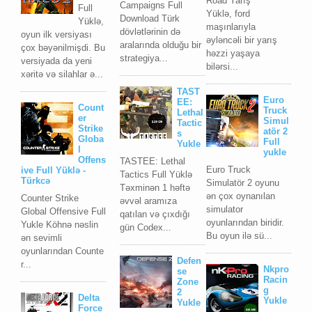
Road Yarış
Campaigns Full
Full
Yüklə, ford
Download Türk
Yüklə,
maşınlarıyla
dövlətlərinin də
oyun ilk versiyası
əyləncəli bir yarış
aralarında olduğu bir
çox bəyənilmişdi. Bu
həzzi yaşaya
strategiya...
versiyada da yeni
bilərsi...
xəritə və silahlar ə...
TAST
Euro
EE:
Count
Truck
Lethal
er
Simul
Tactic
Strike
atör 2
s
Globa
Full
Yukle
l
yukle
Offens
TASTEE: Lethal
Euro Truck
ive Full Yüklə -
Tactics Full Yüklə
Türkcə
Simulatör 2 oyunu
Təxminən 1 həftə
ən çox oynanılan
Counter Strike
əvvəl aramıza
simulator
Global Offensive Full
qatılan və çıxdığı
oyunlarından biridir.
Yukle Köhnə nəslin
gün Codex...
Bu oyun ilə sü...
ən sevimli
oyunlarından Counte
Defen
r...
Nkpro
se
Racin
Zone
g
2
Delta
Yukle
Yukle
Force