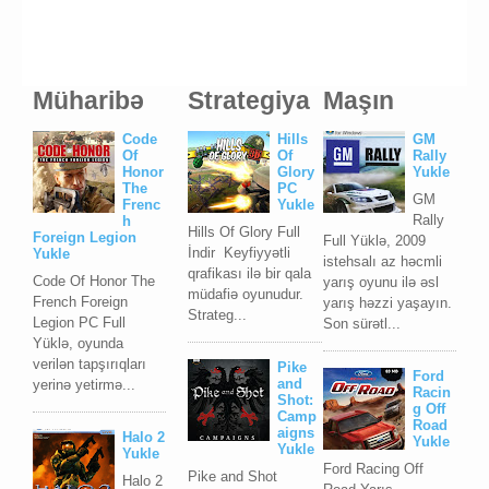
Müharibə
Strategiya
Maşın
Code
Hills
GM
Of
Of
Rally
Honor
Glory
Yukle
The
PC
GM
Frenc
Yukle
Rally
h
Hills Of Glory Full
Foreign Legion
Full Yüklə, 2009
İndir Keyfiyyətli
Yukle
istehsalı az həcmli
qrafikası ilə bir qala
Code Of Honor The
yarış oyunu ilə əsl
müdafiə oyunudur.
French Foreign
yarış həzzi yaşayın.
Strateg...
Legion PC Full
Son sürətl...
Yüklə, oyunda
verilən tapşırıqları
Pike
Ford
and
yerinə yetirmə...
Racin
Shot:
g Off
Camp
Road
aigns
Halo 2
Yukle
Yukle
Yukle
Ford Racing Off
Pike and Shot
Halo 2