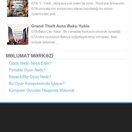
GTA V Yukle , dünyaya səs salan bir oyun. Rockstar firmasının
GTA seriyalarının sonuncusu olaraq hazırladığı bu oyunu
syatımızdan puls...
Grand Theft Auto Baku Yukle
GTA Baku City Yukle , Bir zamanlar hərkəsin sevərək oynadığı
GTA Vice oyununun Bakıya uyğunlaşdırılmış versiyası. Bakı
seriyalı avtomob...
MƏLUMAT MƏRKƏZİ
Crack Nədir, Necə Edilir?
Portable Oyun Nədir?
Repack/Rip Oyun Nədir?
Bu Oyun Komputerimdə İşləyər?
Komputer Oyunları Haqqında Məlumat