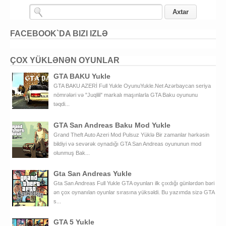
FACEBOOK`DA BIZI IZLƏ
ÇOX YÜKLƏNƏN OYUNLAR
GTA BAKU Yukle
GTA BAKU AZERİ Full Yukle OyunuYukle.Net Azərbaycan seriya
nömrələri və "Juqlili" markalı maşınlarla GTA Baku oyununu
təqdi...
GTA San Andreas Baku Mod Yukle
Grand Theft Auto Azeri Mod Pulsuz Yüklə Bir zamanlar hərkəsin
bildiyi və sevərək oynadığı GTA San Andreas oyununun mod
olunmuş Bak...
Gta San Andreas Yukle
Gta San Andreas Full Yukle GTA oyunları ilk çıxdığı günlərdən bəri
ən çox oynanılan oyunlar sırasına yüksəldi. Bu yazımda sizə GTA
s...
GTA 5 Yukle