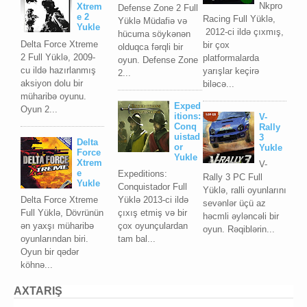
Nkpro
Xtrem
Defense Zone 2 Full
e 2
Racing Full Yüklə,
Yüklə Müdafiə və
Yukle
2012-ci ildə çıxmış,
hücuma söykənən
Delta Force Xtreme
bir çox
olduqca fərqli bir
2 Full Yüklə, 2009-
platformalarda
oyun. Defense Zone
cu ildə hazırlanmış
yarışlar keçirə
2...
aksiyon dolu bir
biləcə...
müharibə oyunu.
Exped
Oyun 2...
itions:
V-
Conq
Rally
uistad
3
Delta
or
Yukle
Force
Yukle
Xtrem
V-
e
Expeditions:
Rally 3 PC Full
Yukle
Conquistador Full
Yüklə, ralli oyunlarını
Delta Force Xtreme
Yüklə 2013-ci ildə
sevənlər üçü az
Full Yüklə, Dövrünün
çıxış etmiş və bir
həcmli əyləncəli bir
ən yaxşı müharibə
çox oyunçulardan
oyun. Rəqiblərin...
oyunlarından biri.
tam bal...
Oyun bir qədər
köhnə...
AXTARIŞ