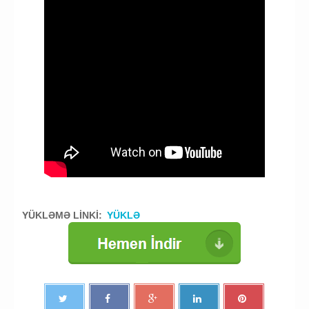
YÜKLƏMƏ LİNKİ:
YÜKLƏ