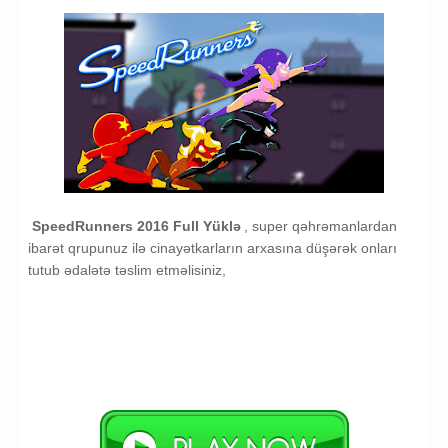
SpeedRunners 2016 Full Yüklə
, super qəhrəmanlardan
ibarət qrupunuz ilə cinayətkarların arxasına düşərək onları
tutub ədalətə təslim etməlisiniz,