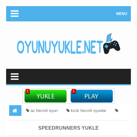
MENU
az hecmli oyun
kicik hecmli oyunlar
Məcara
SpeedRunners İndir
SpeedRunners Yukle
SPEEDRUNNERS YUKLE