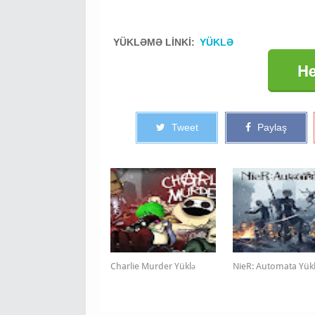
YÜKLƏMƏ LİNKİ:
YÜKLƏ
Tweet
Paylaş
Charlie Murder Yüklə
NieR: Automata Yük