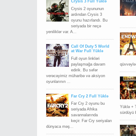
Crysis 3 Full Yüklə
Crysis 2 oyununun
ardından Crysis 3
oyunu hazırlandı. Bu
seriyada bir neçə
yeniliklər var. A...
Call Of Duty 5 World
at War Full Yüklə
Full oyun linkləri
paylaşmağa davam
qüvvəylə
edirik. Bu səfər
verəcəyimiz müharibə və aksiyon
oyunlarının ...
Far Cry 2 Full Yüklə
Far Cry 2 oyunu bu
Yüklə + 
seriyada Afrika
sürdüyü b
savannalarında
keçir. Far Cry seriyaları
dünyaca məş...