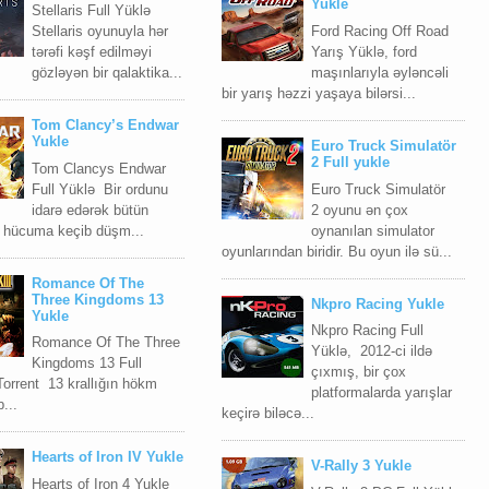
Yukle
Stellaris Full Yüklə
Stellaris oyunuyla hər
Ford Racing Off Road
tərəfi kəşf edilməyi
Yarış Yüklə, ford
gözləyən bir qalaktika...
maşınlarıyla əyləncəli
bir yarış həzzi yaşaya bilərsi...
Tom Clancy’s Endwar
Yukle
Euro Truck Simulatör
2 Full yukle
Tom Clancys Endwar
Full Yüklə Bir ordunu
Euro Truck Simulatör
idarə edərək bütün
2 oyunu ən çox
 hücuma keçib düşm...
oynanılan simulator
oyunlarından biridir. Bu oyun ilə sü...
Romance Of The
Three Kingdoms 13
Nkpro Racing Yukle
Yukle
Nkpro Racing Full
Romance Of The Three
Yüklə, 2012-ci ildə
Kingdoms 13 Full
çıxmış, bir çox
Torrent 13 krallığın hökm
platformalarda yarışlar
...
keçirə biləcə...
Hearts of Iron IV Yukle
V-Rally 3 Yukle
Hearts of Iron 4 Yukle