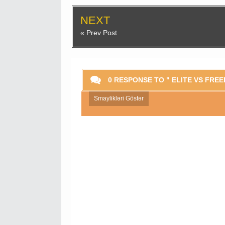
NEXT
« Prev Post
0 RESPONSE TO " ELITE VS FRE
Smaylikləri Göstər