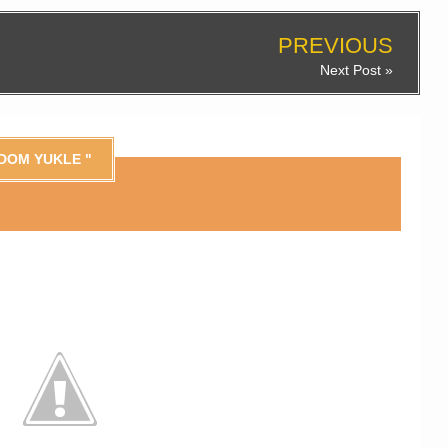
PREVIOUS
Next Post »
EDOM YUKLE "