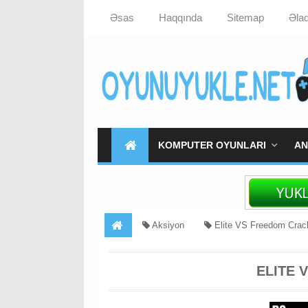
Əsas
Haqqında
Sitemap
Əla
KOMPUTER OYUNLARI
AN
Aksiyon
Elite VS Freedom Cra
Hızlı İndir
Elite VS Freedom Yukle
ELITE 