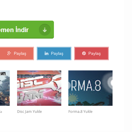
Paylaş
Paylaş
Paylaş
lə
Disc Jam Yukle
Forma.8 Yukle