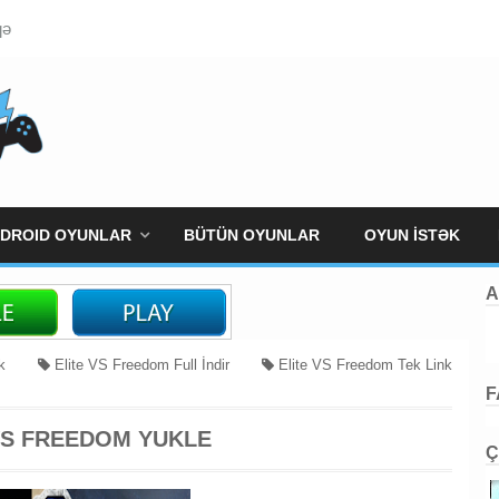
qə
DROID OYUNLAR
BÜTÜN OYUNLAR
OYUN İSTƏK
A
ck
Elite VS Freedom Full İndir
Elite VS Freedom Tek Link
F
VS FREEDOM YUKLE
Ç