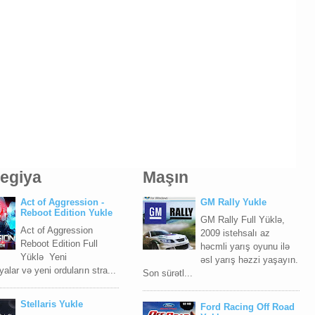
tegiya
Maşın
Act of Aggression -
GM Rally Yukle
Reboot Edition Yukle
GM Rally Full Yüklə,
Act of Aggression
2009 istehsalı az
Reboot Edition Full
həcmli yarış oyunu ilə
Yüklə Yeni
əsl yarış həzzi yaşayın.
yalar və yeni orduların stra...
Son sürətl...
Stellaris Yukle
Ford Racing Off Road