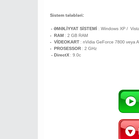
Sistem tələbləri:
- ƏMƏLİYYAT SİSTEMİ
:
Windows XP / Vist
- RAM
: 2
GB RAM
- VİDEOKART
:
nVidia GeForce 7800 veya 
- PROSESSOR
:
2 GHz
- DirectX
: 9.0c