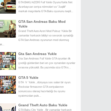
GTA BAKU AZERİ Full Yukle OyunuYukle.Net
Azərbaycan seriya nömrələri və "Juqlili"
markalı maşınlarla GTA Baku oyununu təqdi...
GTA San Andreas Baku Mod
Yukle
Grand Theft Auto Azeri Mod Pulsuz Yüklə Bir
zamanlar hərkəsin bildiyi və sevərək oynadığı
GTA San Andreas oyununun mod olunmuş
k...
Gta San Andreas Yukle
Gta San Andreas Full Yukle GTA oyunları ilk
çıxdığı günlərdən bəri ən çox oynanılan oyunlar
sırasına yüksəldi. Bu yazımda sizə GTA s...
GTA 5 Yukle
GTA V Yukle , dünyaya səs salan bir oyun.
Rockstar firmasının GTA seriyalarının
sonuncusu olaraq hazırladığı bu oyunu
syatımızdan puls...
Grand Theft Auto Baku Yukle
GTA Baku City Yukle , Bir zamanlar hərkəsin