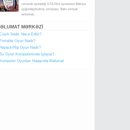
sevərək oynadığı GTA Vice oyununun Bakıya
uyğunlaşdırılmış versiyası. Bakı seriyalı
avtomob...
ƏLUMAT MƏRKƏZİ
Crack Nədir, Necə Edilir?
Portable Oyun Nədir?
Repack/Rip Oyun Nədir?
Bu Oyun Komputerimdə İşləyər?
Komputer Oyunları Haqqında Məlumat