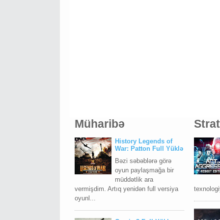
Müharibə
Stra
History Legends of
War: Patton Full Yüklə
Bəzi səbəblərə görə
oyun paylaşmağa bir
müddətlik ara
vermişdim. Artıq yenidən full versiya
texnologi
oyunl...