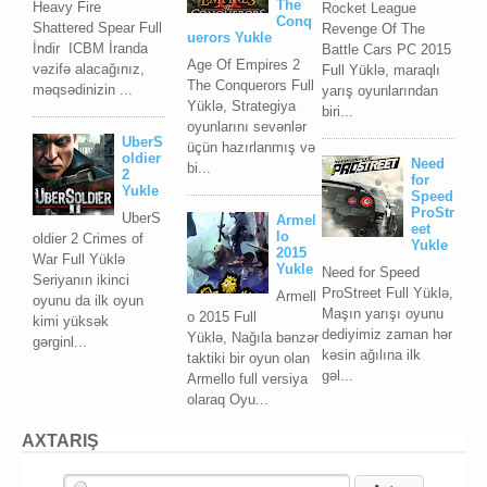
The
Heavy Fire
Rocket League
Conq
Shattered Spear Full
Revenge Of The
uerors Yukle
İndir ICBM İranda
Battle Cars PC 2015
Age Of Empires 2
vəzifə alacağınız,
Full Yüklə, maraqlı
The Conquerors Full
məqsədinizin ...
yarış oyunlarından
Yüklə, Strategiya
biri...
oyunlarını sevənlər
UberS
üçün hazırlanmış və
oldier
Need
bi...
2
for
Yukle
Speed
ProStr
UberS
Armel
eet
lo
oldier 2 Crimes of
Yukle
2015
War Full Yüklə
Yukle
Need for Speed
Seriyanın ikinci
ProStreet Full Yüklə,
Armell
oyunu da ilk oyun
Maşın yarışı oyunu
o 2015 Full
kimi yüksək
dediyimiz zaman hər
Yüklə, Nağıla bənzər
gərginl...
kəsin ağılına ilk
taktiki bir oyun olan
gəl...
Armello full versiya
olaraq Oyu...
AXTARIŞ