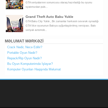
GTA seriyalarının sonuncusu olaraq hazırladığı bu oyunu
syatımızdan puls...
Grand Theft Auto Baku Yukle
GTA Baku City Yukle , Bir zamanlar hərkəsin sevərək oynadığı
GTA Vice oyununun Bakıya uyğunlaşdırılmış versiyası. Bakı
seriyalı avtomob...
MƏLUMAT MƏRKƏZİ
Crack Nədir, Necə Edilir?
Portable Oyun Nədir?
Repack/Rip Oyun Nədir?
Bu Oyun Komputerimdə İşləyər?
Komputer Oyunları Haqqında Məlumat