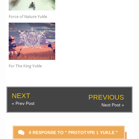
Force of Nature Yukle
For The King Yukle
NEXT
PREVIOUS
« Prev Post
Next Post »
0 RESPONSE TO " PROTOTYPE 1 YUKLE "