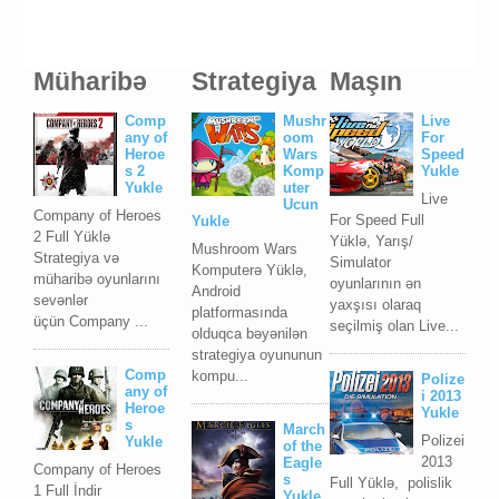
Müharibə
Strategiya
Maşın
Comp
Mushr
Live
any of
oom
For
Heroe
Wars
Speed
s 2
Komp
Yukle
Yukle
uter
Live
Ucun
Company of Heroes
For Speed Full
Yukle
2 Full Yüklə
Yüklə, Yarış/
Mushroom Wars
Strategiya və
Simulator
Komputerə Yüklə,
müharibə oyunlarını
oyunlarının ən
Android
sevənlər
yaxşısı olaraq
platformasında
üçün Company ...
seçilmiş olan Live...
olduqca bəyənilən
strategiya oyununun
Comp
kompu...
Polize
any of
i 2013
Heroe
Yukle
s
March
Polizei
Yukle
of the
2013
Eagle
Company of Heroes
s
Full Yüklə, polislik
1 Full İndir
Yukle