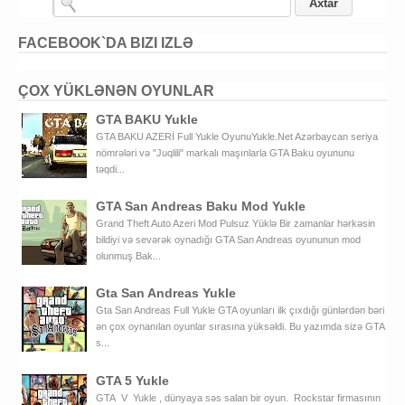
FACEBOOK`DA BIZI IZLƏ
ÇOX YÜKLƏNƏN OYUNLAR
GTA BAKU Yukle
GTA BAKU AZERİ Full Yukle OyunuYukle.Net Azərbaycan seriya
nömrələri və "Juqlili" markalı maşınlarla GTA Baku oyununu
təqdi...
GTA San Andreas Baku Mod Yukle
Grand Theft Auto Azeri Mod Pulsuz Yüklə Bir zamanlar hərkəsin
bildiyi və sevərək oynadığı GTA San Andreas oyununun mod
olunmuş Bak...
Gta San Andreas Yukle
Gta San Andreas Full Yukle GTA oyunları ilk çıxdığı günlərdən bəri
ən çox oynanılan oyunlar sırasına yüksəldi. Bu yazımda sizə GTA
s...
GTA 5 Yukle
GTA V Yukle , dünyaya səs salan bir oyun. Rockstar firmasının