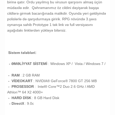
birinə qatır. Ordu yayılmış bu virusun qarşısını almaq üçün
müdaxilə edir. Qəhrəmanımız öz cildini dəyişərək başqa
cildlərə girmək bacarığınada malikdir. Oyunda yeri gəldiyində
polislərlə də qarşıdurmaya giririk. RPG növündə 3.şəxs
oynanışa sahib Prototype 1 tək link və full versiyasını
aşağıdakı linklərdən yükləyə bilərsiz.
Sistem tələbləri:
- ƏMƏLİYYAT SİSTEMİ
:
Windows XP / Vista /
Windows 7 /
- RAM
: 2
GB RAM
- VİDEOKART
:
NVIDIA® GeForce® 7800 GT 256 MB
- PROSESSOR
:
Intel® Core™2 Duo 2.6 GHz / AMD
Athlon™ 64 X2 4000+
- HARD DİSK
: 8
GB
Hard Disk
- DirectX
: 9.0c