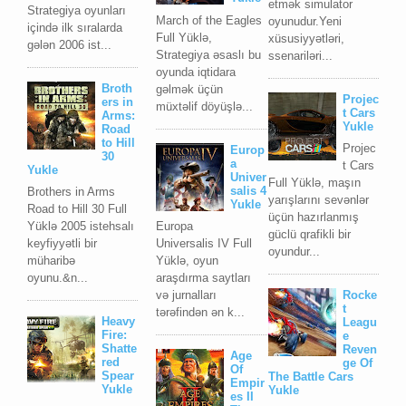
etmək simulator
Strategiya oyunları
March of the Eagles
oyunudur.Yeni
içində ilk sıralarda
Full Yüklə,
xüsusiyyətləri,
gələn 2006 ist...
Strategiya əsaslı bu
ssenariləri...
oyunda iqtidara
Broth
gəlmək üçün
Projec
ers in
müxtəlif döyüşlə...
t Cars
Arms:
Yukle
Road
to Hill
Projec
Europ
30
a
t Cars
Yukle
Univer
Full Yüklə, maşın
salis 4
Brothers in Arms
yarışlarını sevənlər
Yukle
Road to Hill 30 Full
üçün hazırlanmış
Yüklə 2005 istehsalı
Europa
güclü qrafikli bir
keyfiyyətli bir
Universalis IV Full
oyundur...
müharibə
Yüklə, oyun
oyunu.&n...
araşdırma saytları
və jurnalları
Rocke
t
tərəfindən ən k...
Heavy
Leagu
Fire:
e
Shatte
Reven
Age
red
ge Of
Of
Spear
The Battle Cars
Empir
Yukle
Yukle
es II