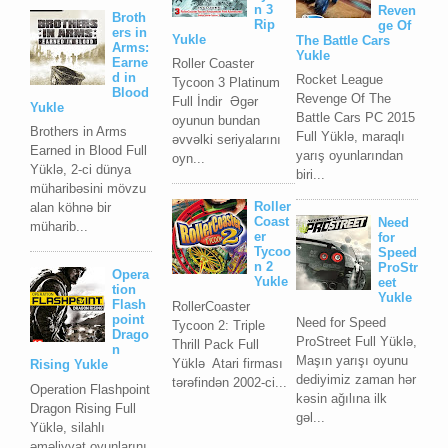
n 3
Reven
Broth
Rip
ge Of
ers in
Yukle
The Battle Cars
Arms:
Yukle
Earne
Roller Coaster
d in
Rocket League
Tycoon 3 Platinum
Blood
Revenge Of The
Full İndir Əgər
Yukle
Battle Cars PC 2015
oyunun bundan
Brothers in Arms
Full Yüklə, maraqlı
əvvəlki seriyalarını
Earned in Blood Full
yarış oyunlarından
oyn...
Yüklə, 2-ci dünya
biri...
müharibəsini mövzu
Roller
alan köhnə bir
Coast
Need
müharib...
er
for
Tycoo
Speed
n 2
ProStr
Opera
Yukle
eet
tion
Yukle
Flash
RollerCoaster
point
Need for Speed
Tycoon 2: Triple
Drago
ProStreet Full Yüklə,
Thrill Pack Full
n
Maşın yarışı oyunu
Yüklə Atari firması
Rising Yukle
dediyimiz zaman hər
tərəfindən 2002-ci...
Operation Flashpoint
kəsin ağılına ilk
Dragon Rising Full
gəl...
Yüklə, silahlı
əməliyyat oyunlarını