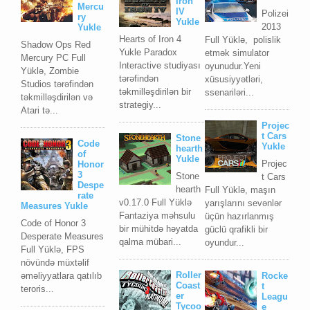
Iron
Mercu
IV
Polizei
ry
Yukle
2013
Yukle
Hearts of Iron 4
Full Yüklə, polislik
Shadow Ops Red
Yukle Paradox
etmək simulator
Mercury PC Full
Interactive studiyası
oyunudur.Yeni
Yüklə, Zombie
tərəfindən
xüsusiyyətləri,
Studios tərəfindən
təkmilləşdirilən bir
ssenariləri...
təkmilləşdirilən və
strategiy...
Atari tə...
Projec
t Cars
Stone
Code
Yukle
hearth
of
Yukle
Projec
Honor
3
Stone
t Cars
Despe
hearth
Full Yüklə, maşın
rate
v0.17.0 Full Yüklə
yarışlarını sevənlər
Measures Yukle
Fantaziya məhsulu
üçün hazırlanmış
Code of Honor 3
bir mühitdə həyatda
güclü qrafikli bir
Desperate Measures
qalma mübari...
oyundur...
Full Yüklə, FPS
növündə müxtəlif
Roller
əməliyyatlara qatılıb
Rocke
Coast
t
teroris...
er
Leagu
Tycoo
e