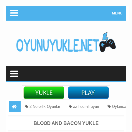
MENU
2 Neferlik Oyunlar
az hecmli oyun
Əyləncə
kicik hecmli oyunlar
Zeif Sistem Oyunlari
Blood and
BLOOD AND BACON YUKLE
Bacon Yukle