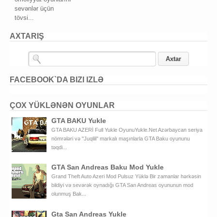
sevənlər üçün
tövsi...
AXTARIŞ
FACEBOOK`DA BIZI IZLƏ
ÇOX YÜKLƏNƏN OYUNLAR
GTA BAKU Yukle
GTA BAKU AZERİ Full Yukle OyunuYukle.Net Azərbaycan seriya
nömrələri və "Juqlili" markalı maşınlarla GTA Baku oyununu
təqdi...
GTA San Andreas Baku Mod Yukle
Grand Theft Auto Azeri Mod Pulsuz Yüklə Bir zamanlar hərkəsin
bildiyi və sevərək oynadığı GTA San Andreas oyununun mod
olunmuş Bak...
Gta San Andreas Yukle