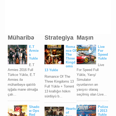
Müharibə
Strategiya
Maşın
E.T
Roma
Live
Armie
nce Of
For
s
The
Speed
Yukle
Three
Yukle
Kingd
E.T
Live
oms
Armies 2016 Full
For Speed Full
13 Yukle
Türkce Yüklə, E.T
Yüklə, Yarış/
Romance Of The
Armies ilə
Simulator
Three Kingdoms 13
müharibəyə qatılıb
oyunlarının ən
Full Yüklə + Torrent
işğala mane olmağa
yaxşısı olaraq
13 krallığın hökm
çalı...
seçilmiş olan Live...
sürdüyü b...
Shado
Polize
Hearts
w Ops
i 2013
of
Red
Yukle