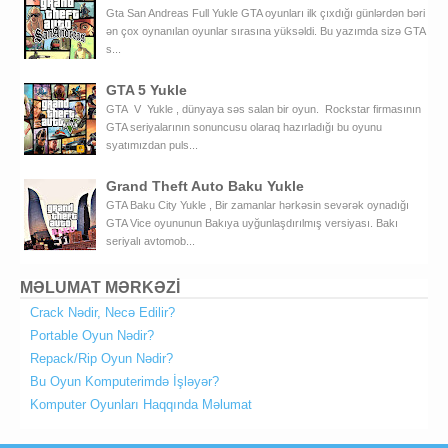
Gta San Andreas Full Yukle GTA oyunları ilk çıxdığı günlərdən bəri
ən çox oynanılan oyunlar sırasına yüksəldi. Bu yazımda sizə GTA
s...
GTA 5 Yukle
GTA V Yukle , dünyaya səs salan bir oyun. Rockstar firmasının
GTA seriyalarının sonuncusu olaraq hazırladığı bu oyunu
syatımızdan puls...
Grand Theft Auto Baku Yukle
GTA Baku City Yukle , Bir zamanlar hərkəsin sevərək oynadığı
GTA Vice oyununun Bakıya uyğunlaşdırılmış versiyası. Bakı
seriyalı avtomob...
MƏLUMAT MƏRKƏZİ
Crack Nədir, Necə Edilir?
Portable Oyun Nədir?
Repack/Rip Oyun Nədir?
Bu Oyun Komputerimdə İşləyər?
Komputer Oyunları Haqqında Məlumat