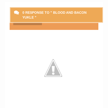
0 RESPONSE TO " BLOOD AND BACON
YUKLE "
Smaylikləri Göstər