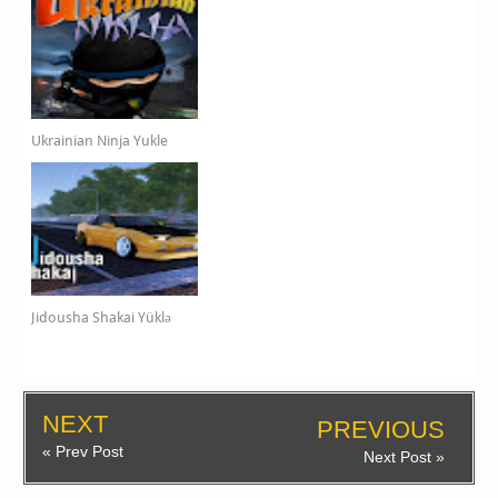
Ukrainian Ninja Yukle
Jidousha Shakai Yüklə
NEXT
PREVIOUS
« Prev Post
Next Post »