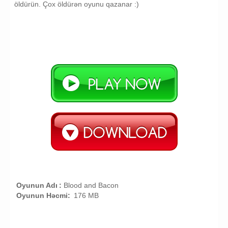
öldürün. Çox öldürən oyunu qazanar :)
Oyunun Adı
:
Blood and Bacon
Oyunun Həcmi:
176 MB