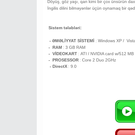
Döyüş, göz yaşı, qan kimi bir çox ünsürün daxi
İngilis dilini bilməyənlər üçün oynamaq bir qə
Sistem tələbləri:
- ƏMƏLİYYAT SİSTEMİ
:
Windows XP / Vist
- RAM
: 3
GB RAM
- VİDEOKART
:
ATI / NVIDIA card w/512 M
- PROSESSOR
:
Core 2 Duo 2GHz
- DirectX
: 9.0