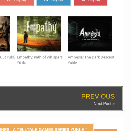
 Cut Yüklə
Empathy: Path of Whispers
Amnesia: The Dark Descent
Yüklə
Yukle
PREVIOUS
Next Post »
NES - A TELLTALE GAMES SERIES YUKLE "