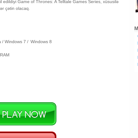
l edildiyi Game of Thrones: A Telltale Games Series, xüsusilə
dər çətin olacaq.
M
a /
Windows 7 /
Windows 8
B RAM