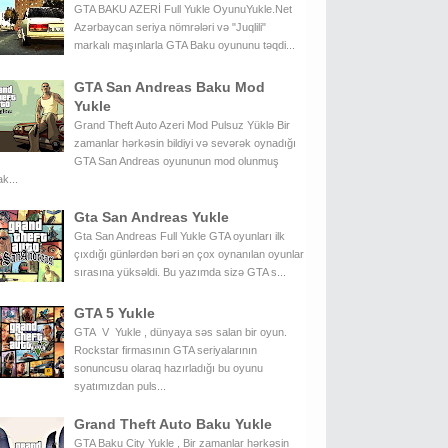
GTA BAKU AZERİ Full Yukle OyunuYukle.Net
Azərbaycan seriya nömrələri və "Juqlili"
markalı maşınlarla GTA Baku oyununu təqdi...
GTA San Andreas Baku Mod
Yukle
Grand Theft Auto Azeri Mod Pulsuz Yüklə Bir
zamanlar hərkəsin bildiyi və sevərək oynadığı
GTA San Andreas oyununun mod olunmuş
k...
Gta San Andreas Yukle
Gta San Andreas Full Yukle GTA oyunları ilk
çıxdığı günlərdən bəri ən çox oynanılan oyunlar
sırasına yüksəldi. Bu yazımda sizə GTA s...
GTA 5 Yukle
GTA V Yukle , dünyaya səs salan bir oyun.
Rockstar firmasının GTA seriyalarının
sonuncusu olaraq hazırladığı bu oyunu
syatımızdan puls...
Grand Theft Auto Baku Yukle
GTA Baku City Yukle , Bir zamanlar hərkəsin