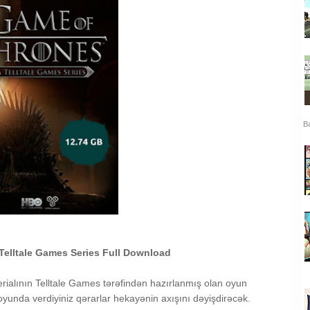
Ba
Telltale Games Series Full Download
alının Telltale Games tərəfindən hazırlanmış olan oyun
 oyunda verdiyiniz qərarlar hekayənin axışını dəyişdirəcək.