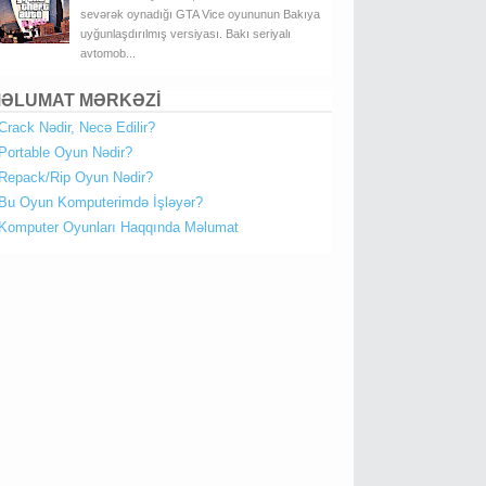
sevərək oynadığı GTA Vice oyununun Bakıya
uyğunlaşdırılmış versiyası. Bakı seriyalı
avtomob...
ƏLUMAT MƏRKƏZİ
Crack Nədir, Necə Edilir?
Portable Oyun Nədir?
Repack/Rip Oyun Nədir?
Bu Oyun Komputerimdə İşləyər?
Komputer Oyunları Haqqında Məlumat