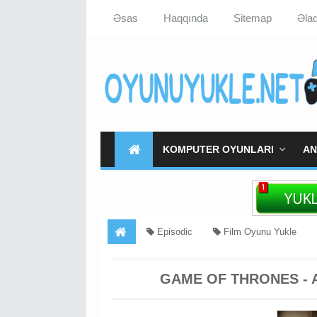
Əsas
Haqqında
Sitemap
Əla
KOMPUTER OYUNLARI
AN
Episodic
Film Oyunu Yukle
Thrones - A Telltale Games Series Yukle
GAME OF THRONES - 