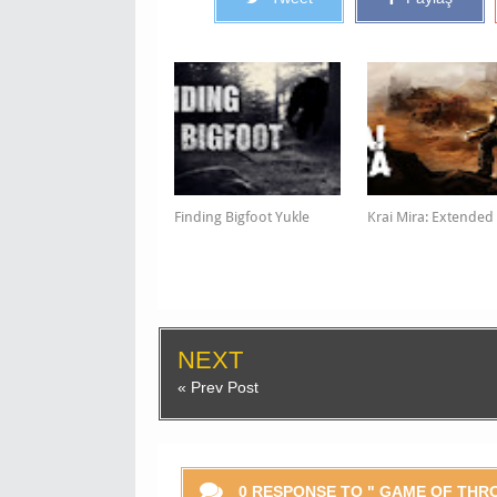
Finding Bigfoot Yukle
Krai Mira: Extended
NEXT
« Prev Post
0 RESPONSE TO " GAME OF THRO