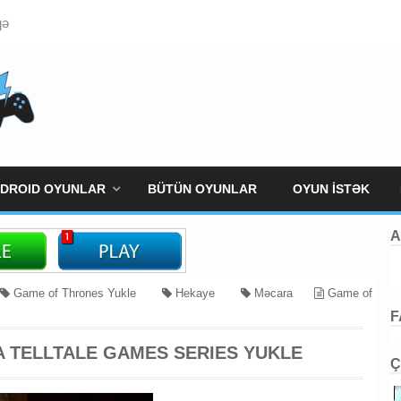
qə
DROID OYUNLAR
BÜTÜN OYUNLAR
OYUN İSTƏK
A
Game of Thrones Yukle
Hekaye
Məcara
Game of
F
A TELLTALE GAMES SERIES YUKLE
Ç