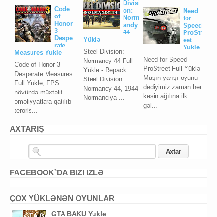
Divisi
Code
on:
Need
of
Norm
for
Honor
andy
Speed
3
44
ProStr
Despe
Yüklə
eet
rate
Yukle
Steel Division:
Measures Yukle
Need for Speed
Normandy 44 Full
Code of Honor 3
ProStreet Full Yüklə,
Yüklə - Repack
Desperate Measures
Maşın yarışı oyunu
Steel Division:
Full Yüklə, FPS
dediyimiz zaman hər
Normandy 44, 1944
növündə müxtəlif
kəsin ağılına ilk
Normandiya ...
əməliyyatlara qatılıb
gəl...
teroris...
AXTARIŞ
FACEBOOK`DA BIZI IZLƏ
ÇOX YÜKLƏNƏN OYUNLAR
GTA BAKU Yukle