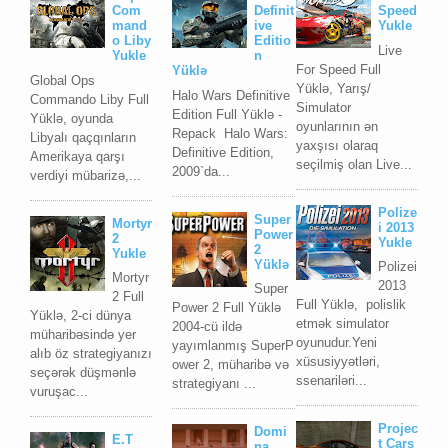
Com
Definit
Speed
mand
ive
Yukle
o Liby
Editio
Live
Yukle
n
For Speed Full
Yüklə
Global Ops
Yüklə, Yarış/
Halo Wars Definitive
Commando Liby Full
Simulator
Edition Full Yüklə -
Yüklə, oyunda
oyunlarının ən
Repack Halo Wars:
Libyalı qaçqınların
yaxşısı olaraq
Definitive Edition,
Amerikaya qarşı
seçilmiş olan Live...
2009`da...
verdiyi mübarizə,...
Polize
Super
Mortyr
i 2013
Power
2
Yukle
2
Yukle
Yüklə
Polizei
Mortyr
2013
Super
2 Full
Full Yüklə, polislik
Power 2 Full Yüklə
Yüklə, 2-ci dünya
etmək simulator
2004-cü ildə
müharibəsində yer
oyunudur.Yeni
yayımlanmış SuperP
alıb öz strategiyanızı
xüsusiyyətləri,
ower 2, müharibə və
seçərək düşmənlə
ssenariləri...
strategiyanı ...
vuruşac...
Projec
Domi
E.T
t Cars
na