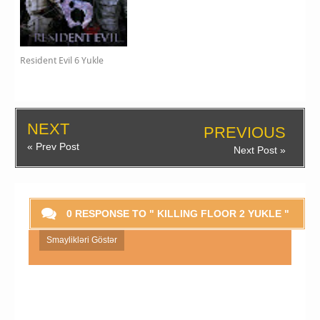
Resident Evil 6 Yukle
NEXT
PREVIOUS
« Prev Post
Next Post »
0 RESPONSE TO " KILLING FLOOR 2 YUKLE "
Smaylikləri Göstər