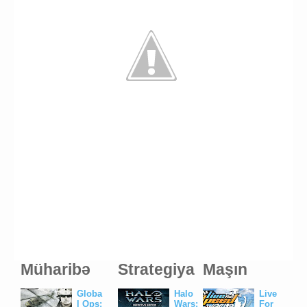
Müharibə
Strategiya
Maşın
Globa
Halo
Live
l Ops:
Wars:
For