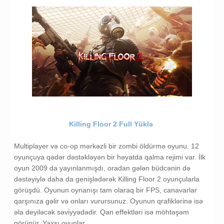
Killing Floor 2 Full Yüklə
Multiplayer və co-op mərkəzli bir zombi öldürmə oyunu. 12
oyunçuya qədər dəstəkləyən bir həyatda qalma rejimi var. İlk
oyun 2009 da yayınlanmışdı, oradan gələn büdcənin də
dəstəyiylə daha da genişlədərək Killing Floor 2 oyunçularla
görüşdü. Oyunun oynanışı tam olaraq bir FPS, canavarlar
qarşınıza gəlir və onları vurursunuz. Oyunun qrafiklərinə isə
əla deyiləcək səviyyədədir. Qan effektləri isə möhtəşəm
görünür. Yaxşı oyunlar...