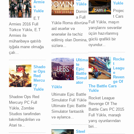
Armie
Yukle
Yüklə
s
Projec
Yukle
Domin
t Cars
a Full
E.T
Full Yüklə, maşın
Yüklə Roma dövrünə
Armies 2016 Full
yarışlarını sevənlər
aid əsərlər və
Türkce Yüklə, E.T
üçün hazırlanmış
ənənələr ilə təchiz
Armies ilə
güclü qrafikli bir
edilmiş olan Domina,
müharibəyə qatılıb
oyundur...
sizlərə...
işğala mane olmağa
çalı...
Rocke
Ultima
t
te
Shado
Leagu
Epic
w Ops
e
Battle
Red
Reven
Simul
Mercu
ge Of
ator
ry
The Battle Cars
Yüklə
Yukle
Yukle
Ultimate Epic Battle
Shadow Ops Red
Rocket League
Simulator Full Yüklə
Mercury PC Full
Revenge Of The
Ultimate Epic Battle
Yüklə, Zombie
Battle Cars PC 2015
Simulator fantastik
Studios tərəfindən
Full Yüklə, maraqlı
və əyləncə...
təkmilləşdirilən və
yarış oyunlarından
Atari tə...
biri...
Steel