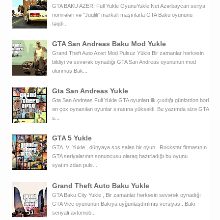
GTA BAKU AZERİ Full Yukle OyunuYukle.Net Azərbaycan seriya
nömrələri və "Juqlili" markalı maşınlarla GTA Baku oyununu
təqdi...
GTA San Andreas Baku Mod Yukle
Grand Theft Auto Azeri Mod Pulsuz Yüklə Bir zamanlar hərkəsin
bildiyi və sevərək oynadığı GTA San Andreas oyununun mod
olunmuş Bak...
Gta San Andreas Yukle
Gta San Andreas Full Yukle GTA oyunları ilk çıxdığı günlərdən bəri
ən çox oynanılan oyunlar sırasına yüksəldi. Bu yazımda sizə GTA
s...
GTA 5 Yukle
GTA V Yukle , dünyaya səs salan bir oyun. Rockstar firmasının
GTA seriyalarının sonuncusu olaraq hazırladığı bu oyunu
syatımızdan puls...
Grand Theft Auto Baku Yukle
GTA Baku City Yukle , Bir zamanlar hərkəsin sevərək oynadığı
GTA Vice oyununun Bakıya uyğunlaşdırılmış versiyası. Bakı
seriyalı avtomob...