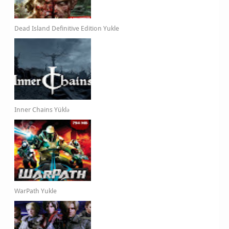
Dead Island Definitive Edition Yukle
Inner Chains Yüklə
WarPath Yukle