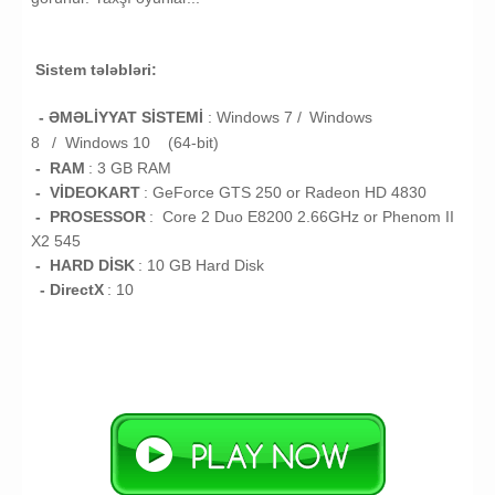
Sistem tələbləri:
- ƏMƏLİYYAT SİSTEMİ
:
Windows 7 /
Windows
8
/
Windows 10 (64-bit)
- RAM
: 3
GB RAM
- VİDEOKART
:
GeForce GTS 250 or Radeon HD 4830
- PROSESSOR
:
Core 2 Duo E8200 2.66GHz or Phenom II
X2 545
- HARD DİSK
: 10
GB
Hard Disk
- DirectX
: 10