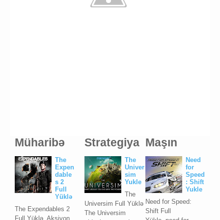
Müharibə
Strategiya
Maşın
The
The
Need
Expen
Univer
for
dable
sim
Speed
s 2
Yukle
: Shift
Full
Yukle
The
Yüklə
Need for Speed:
Universim Full Yüklə
The Expendables 2
Shift Full
The Universim
Full Yüklə, Aksiyon