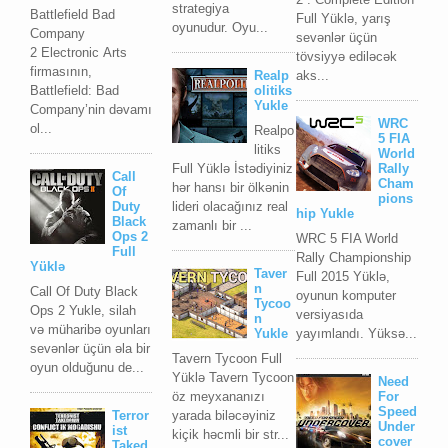
strategiya
Battlefield Bad
Full Yüklə, yarış
oyunudur. Oyu...
Company
sevənlər üçün
2 Elесtrоniс Arts
tövsiyyə ediləcək
firmаsının,
Realp
aks...
Bаttlеfiеld: Bаd
olitiks
Yukle
Cоmpаnу’nin dəvаmı
WRC
ol...
Realpo
5 FIA
litiks
World
Full Yüklə İstədiyiniz
Rally
Call
Cham
hər hansı bir ölkənin
Of
pions
lideri olacağınız real
Duty
hip Yukle
Black
zamanlı bir ...
Ops 2
WRC 5 FIA World
Full
Rally Championship
Yüklə
Taver
Full 2015 Yüklə,
n
Call Of Duty Black
oyunun komputer
Tycoo
Ops 2 Yukle, silah
versiyasıda
n
və müharibə oyunları
Yukle
yayımlandı. Yüksə...
sevənlər üçün əla bir
Tavern Tycoon Full
oyun olduğunu de...
Yüklə Tavern Tycoon
Need
öz meyxananızı
For
Speed
yarada biləcəyiniz
Terror
Under
ist
kiçik həcmli bir str...
cover
Taked