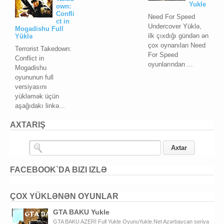
Yukle
own:
Confli
Need For Speed
ct in
Undercover Yüklə,
Mogadishu Full
ilk çıxdığı gündən ən
Yüklə
çox oynanılan Need
Terrorist Takedown:
For Speed
Conflict in
oyunlarından ...
Mogadishu
oyununun full
versiyasını
yükləmək üçün
aşağıdakı linkə...
AXTARIŞ
FACEBOOK`DA BIZI IZLƏ
ÇOX YÜKLƏNƏN OYUNLAR
GTA BAKU Yukle
GTA BAKU AZERİ Full Yukle OyunuYukle.Net Azərbaycan seriya