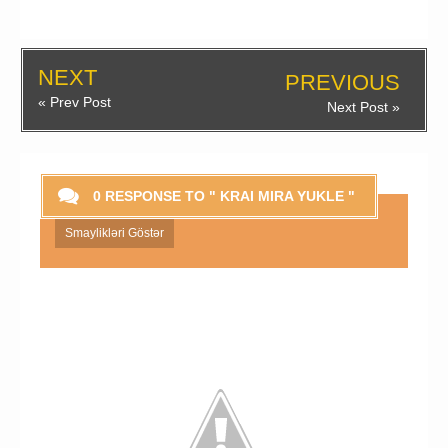
NEXT
PREVIOUS
« Prev Post
Next Post »
0 RESPONSE TO " KRAI MIRA YUKLE "
Smaylikləri Göstər