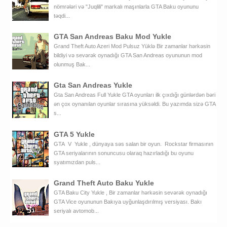
nömrələri və "Juqlili" markalı maşınlarla GTA Baku oyununu
təqdi...
GTA San Andreas Baku Mod Yukle
Grand Theft Auto Azeri Mod Pulsuz Yüklə Bir zamanlar hərkəsin
bildiyi və sevərək oynadığı GTA San Andreas oyununun mod
olunmuş Bak...
Gta San Andreas Yukle
Gta San Andreas Full Yukle GTA oyunları ilk çıxdığı günlərdən bəri
ən çox oynanılan oyunlar sırasına yüksəldi. Bu yazımda sizə GTA
s...
GTA 5 Yukle
GTA V Yukle , dünyaya səs salan bir oyun. Rockstar firmasının
GTA seriyalarının sonuncusu olaraq hazırladığı bu oyunu
syatımızdan puls...
Grand Theft Auto Baku Yukle
GTA Baku City Yukle , Bir zamanlar hərkəsin sevərək oynadığı
GTA Vice oyununun Bakıya uyğunlaşdırılmış versiyası. Bakı
seriyalı avtomob...