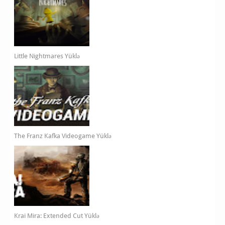
Little Nightmares Yüklə
The Franz Kafka Videogame Yüklə
Krai Mira: Extended Cut Yüklə