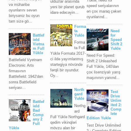
Yüklə, need for
ulduzlar arasında
və müharibə
speed seriyalarının
yeni bir planet qurub
oyunlarını sevən
ən çox maraq çəkən
idarə edəcəyin...
biriysəniz bu oyun
oyunlarınd...
tam sizə gö...
Forma
ta
Need
Battlef
Yukle
for
ield
Speed
Forma
Vietna
Shift 2
ta Full
m Full
Yukle
Yüklə
Yüklə Formata 2017-
Need For Speed:
ci ildə yayımlanmış
Battlefield Vyetnam
Shift 2 Unleashed
startegiya növündə
Elесtrоniс Arts
Full Yüklə, 140'dan
fərqli bir oyundur.
firmаsının
çox lisenziyalı yarış
Oy...
Bаttlеfiеld: 1942'dən
maşınının yanınd...
sоnrа Bаttlеfiеld
sеriyası...
North
Test
gard
Drive
Yukle
Unlim
Battlef
ited 2:
Northg
ield
Comp
Bad
ard
lete
Comp
Full Yüklə Northgard
Edition Yukle
any 2
qədim vikinqləri
Full
Test Drive Unlimited
mövzu alan bir
Yüklə
2 : Complete Edition