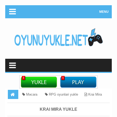
MENU
Məcara
RPG oyunlari yukle
Krai Mira
Yukle
KRAI MIRA YUKLE