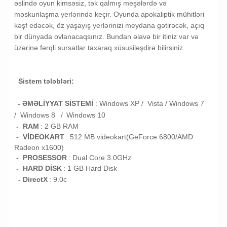
əslində oyun kimsəsiz, tək qalmış meşələrdə və
məskunlaşma yerlərində keçir. Oyunda apokaliptik mühitləri
kəşf edəcək, öz yaşayış yerlərinizi meydana gətirəcək, açıq
bir dünyada ovlanacaqsınız. Bundan əlavə bir itiniz var və
üzərinə fərqli sursatlar taxaraq xüsusiləşdirə bilirsiniz.
Sistem tələbləri:
- ƏMƏLİYYAT SİSTEMİ
:
Windows XP / Vista /
Windows 7
/
Windows 8
/
Windows 10
- RAM
: 2
GB RAM
- VİDEOKART
:
512 MB videokart(GeForce 6800/AMD
Radeon x1600)
- PROSESSOR
:
Dual Core 3.0GHz
- HARD DİSK
: 1
GB
Hard Disk
- DirectX
: 9.0c