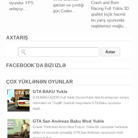
Crash and Burn
oyundur. FPS
qatılan və çıxdığı
Racing Full Yüklə 3D
anlayışı ...
gün Codex...
qrafikli kiçik həcmli
bu yarış oyununda
rəqiblərinizi məğlu...
AXTARIŞ
FACEBOOK`DA BIZI IZLƏ
ÇOX YÜKLƏNƏN OYUNLAR
GTA BAKU Yukle
GTA BAKU AZERİ Full Yukle OyunuYukle.Net Azərbaycan seriya
nömrələri və "Juqlili" markalı maşınlarla GTA Baku oyununu
təqdi...
GTA San Andreas Baku Mod Yukle
Grand Theft Auto Azeri Mod Pulsuz Yüklə Bir zamanlar hərkəsin
bildiyi və sevərək oynadığı GTA San Andreas oyununun mod