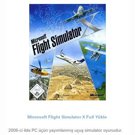
Microsoft Flight Simulator X Full Yüklə
2006-ci ildə PC üçün yayımlanmış uçuş simulator oyunudur.