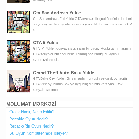
olunmuş Bak...
Gta San Andreas Yukle
Gta San Andreas Full Yukle GTA oyunları ilk çıxdığı günlərdən bəri
ən çox oynanılan oyunlar sırasına yüksəldi. Bu yazımda sizə GTA
s...
GTA 5 Yukle
GTA V Yukle , dünyaya səs salan bir oyun. Rockstar firmasının
GTA seriyalarının sonuncusu olaraq hazırladığı bu oyunu
syatımızdan puls...
Grand Theft Auto Baku Yukle
GTA Baku City Yukle , Bir zamanlar hərkəsin sevərək oynadığı
GTA Vice oyununun Bakıya uyğunlaşdırılmış versiyası. Bakı
seriyalı avtomob...
MƏLUMAT MƏRKƏZİ
Crack Nədir, Necə Edilir?
Portable Oyun Nədir?
Repack/Rip Oyun Nədir?
Bu Oyun Komputerimdə İşləyər?