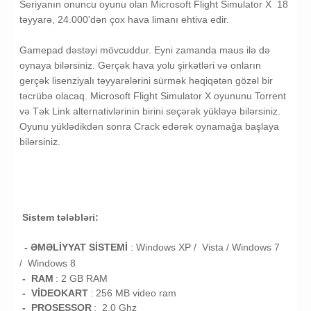
Seriyanın onuncu oyunu olan
Microsoft Flight Simulator X
18
təyyarə, 24.000'dən çox hava limanı ehtiva edir.
Gamepad dəstəyi mövcuddur. Eyni zamanda maus ilə də
oynaya bilərsiniz. Gerçək hava yolu şirkətləri və onların
gerçək lisenziyalı təyyarələrini sürmək həqiqətən gözəl bir
təcrübə olacaq. Microsoft Flight Simulator X oyununu Torrent
və Tək Link alternativlərinin birini seçərək yükləyə bilərsiniz.
Oyunu yüklədikdən sonra Crack edərək oynamağa başlaya
bilərsiniz.
Sistem tələbləri:
- ƏMƏLİYYAT SİSTEMİ
:
Windows XP / Vista /
Windows 7
/
Windows 8
- RAM
: 2
GB RAM
- VİDEOKART
:
256 MB video ram
- PROSESSOR
:
2.0 Ghz