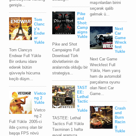
maşınlardan birini
genişlə...
seçərək qalib
Pike
gəlmək ü...
and
Tom
Shot:
Clanc
Camp
y’s
Next
aigns
Endw
Car
Yukle
ar
Game
Yukle
Wreck
Pike and Shot
fest
Tom Clancys
Campaigns Full
Yukle
Endwar Full Yüklə
Download Türk
Next Car Game
Bir ordunu idarə
dövlətlərinin də
Wreckfest Full
edərək bütün
aralarında olduğu bir
Yüklə, Həm yarış
qüvvəylə hücuma
strategiya...
həm də avtomobil
keçib düşm...
parçalama oyunu
TAST
olan Next Car
EE:
Vietco
Game...
Lethal
ng 2
Tactic
Yukle
s
Crash
Vietco
Yukle
and
ng 2
Burn
TASTEE: Lethal
Full Yüklə 2005-ci
Racin
Tactics Full Yüklə
g
ildə çıxmış olan bir
Təxminən 1 həftə
Yukle
başqa FPS növü
əvvəl aramıza