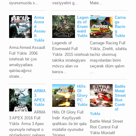
oyunumuzda s...
vəziyyətini g...
Mate...
Arma
Legen
Carna
Arme
ds of
ge
d
Eisen
Racin
Assau
wald
g
lt
Yukle
Yukle
Yukle
Legends of
Carnage Racing Full
Arma Armed Assault
Eisenwald Full
Yüklə, Zirehli, silahla
Full Yüklə 2006
Yüklə 2015 istehsalı
təchiz olunmuş
istehsalı bir çox
taktika strategiyanı
maşınlardan birini
əməliyyatlara
mövzu alan və
seçərək ölüm qalım
qatılacağınız
bənzə...
...
strate...
Hills
Battle
ARMA
Of
Metal
3
Glory
Street
APEX
PC
Riot
Yukle
Yukle
Contr
ol
ARMA
Hills Of Glory Full
Yukle
3 APEX 2016 Full
İndir Keyfiyyətli
Battle Metal Street
Yüklə Arma 3 Apex
qrafikası ilə bir qala
Riot Control Full
oyunuyla nəhayət o
müdafiə oyunudur.
Yüklə Müxtəlif
gözlədiyimiz nəhəng
Strateg...