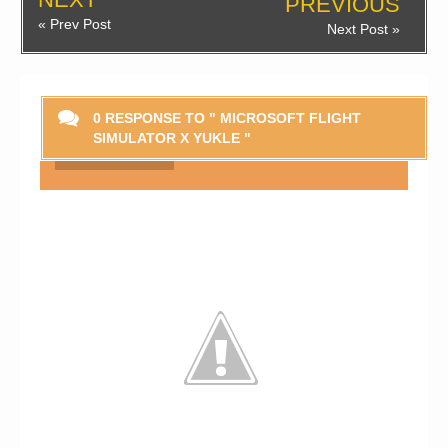
PREVIOUS
« Prev Post
Next Post »
0 RESPONSE TO " MICROSOFT FLIGHT
SIMULATOR X YUKLE "
Smaylikləri Göstər