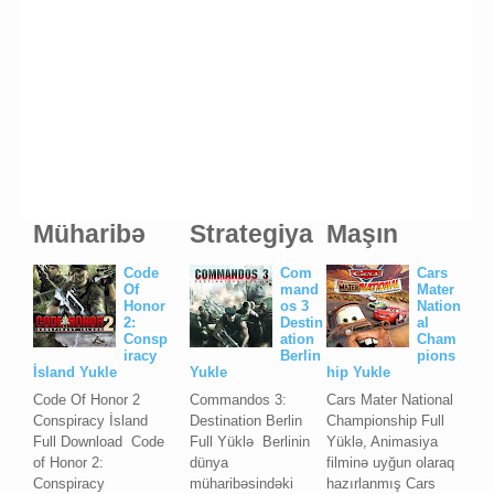
Müharibə
Strategiya
Maşın
Code
Com
Cars
Of
mand
Mater
Honor
os 3
Nation
2:
Destin
al
Consp
ation
Cham
iracy
Berlin
pions
İsland Yukle
Yukle
hip Yukle
Code Of Honor 2
Commandos 3:
Cars Mater National
Conspiracy İsland
Destination Berlin
Championship Full
Full Download Code
Full Yüklə Berlinin
Yüklə, Animasiya
of Honor 2:
dünya
filminə uyğun olaraq
Conspiracy
müharibəsindəki
hazırlanmış Cars