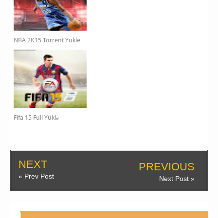
NBA 2K15 Torrent Yukle
Fifa 15 Full Yüklə
NEXT
PREVIOUS
« Prev Post
Next Post »