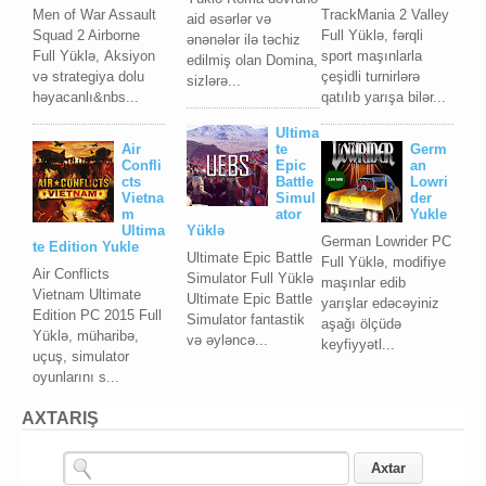
Men of War Assault
TrackMania 2 Valley
aid əsərlər və
Squad 2 Airborne
Full Yüklə, fərqli
ənənələr ilə təchiz
Full Yüklə, Aksiyon
sport maşınlarla
edilmiş olan Domina,
və strategiya dolu
çeşidli turnirlərə
sizlərə...
həyacanlı&nbs...
qatılıb yarışa bilər...
Ultima
Air
te
Germ
Confli
Epic
an
cts
Battle
Lowri
Vietna
Simul
der
m
ator
Yukle
Ultima
Yüklə
German Lowrider PC
te Edition Yukle
Ultimate Epic Battle
Full Yüklə, modifiye
Air Conflicts
Simulator Full Yüklə
maşınlar edib
Vietnam Ultimate
Ultimate Epic Battle
yarışlar edəcəyiniz
Edition PC 2015 Full
Simulator fantastik
aşağı ölçüdə
Yüklə, müharibə,
və əyləncə...
keyfiyyətl...
uçuş, simulator
oyunlarını s...
AXTARIŞ