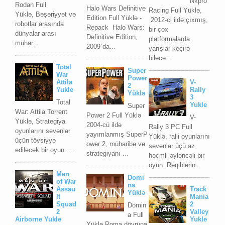
Nkpro
Rodan Full
Halo Wars Definitive
Racing Full Yüklə,
Yüklə, Bəşəriyyət və
Edition Full Yüklə -
2012-ci ildə çıxmış,
robotlar arasında
Repack Halo Wars:
bir çox
dünyalar arası
Definitive Edition,
platformalarda
mühar...
2009`da...
yarışlar keçirə
biləcə...
Total
Super
War
Power
Attila
V-
2
Yukle
Rally
Yüklə
3
Total
Yukle
Super
War: Attila Torrent
Power 2 Full Yüklə
V-
Yüklə, Strategiya
2004-cü ildə
Rally 3 PC Full
oyunlarını sevənlər
yayımlanmış SuperP
Yüklə, ralli oyunlarını
üçün tövsiyyə
ower 2, müharibə və
sevənlər üçü az
ediləcək bir oyun. ...
strategiyanı ...
həcmli əyləncəli bir
oyun. Rəqiblərin...
Men
Domi
of War
na
Assau
Track
Yüklə
lt
Mania
Squad
2
Domin
2
Valley
a Full
Airborne Yukle
Yukle
Yüklə Roma dövrünə