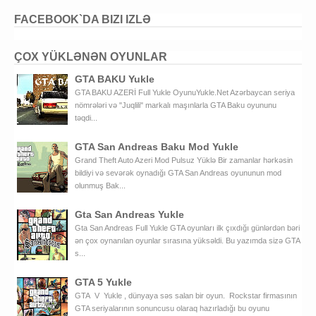
FACEBOOK`DA BIZI IZLƏ
ÇOX YÜKLƏNƏN OYUNLAR
GTA BAKU Yukle
GTA BAKU AZERİ Full Yukle OyunuYukle.Net Azərbaycan seriya
nömrələri və "Juqlili" markalı maşınlarla GTA Baku oyununu
təqdi...
GTA San Andreas Baku Mod Yukle
Grand Theft Auto Azeri Mod Pulsuz Yüklə Bir zamanlar hərkəsin
bildiyi və sevərək oynadığı GTA San Andreas oyununun mod
olunmuş Bak...
Gta San Andreas Yukle
Gta San Andreas Full Yukle GTA oyunları ilk çıxdığı günlərdən bəri
ən çox oynanılan oyunlar sırasına yüksəldi. Bu yazımda sizə GTA
s...
GTA 5 Yukle
GTA V Yukle , dünyaya səs salan bir oyun. Rockstar firmasının
GTA seriyalarının sonuncusu olaraq hazırladığı bu oyunu