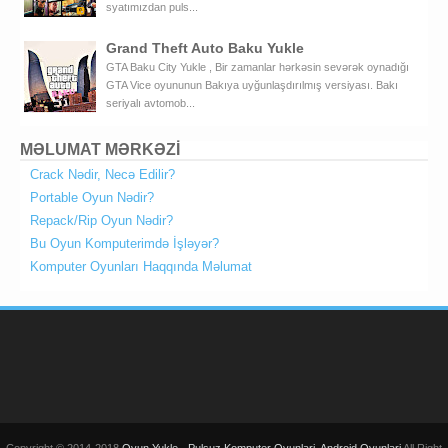
syatımızdan puls...
Grand Theft Auto Baku Yukle
GTA Baku City Yukle , Bir zamanlar hərkəsin sevərək oynadığı
GTA Vice oyununun Bakıya uyğunlaşdırılmış versiyası. Bakı
seriyalı avtomob...
MƏLUMAT MƏRKƏZİ
Crack Nədir, Necə Edilir?
Portable Oyun Nədir?
Repack/Rip Oyun Nədir?
Bu Oyun Komputerimdə İşləyər?
Komputer Oyunları Haqqında Məlumat