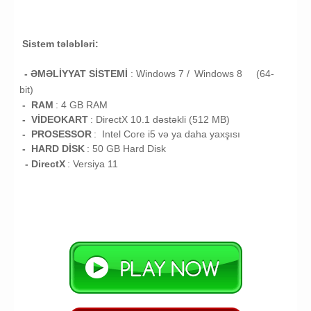
Sistem tələbləri:
- ƏMƏLİYYAT SİSTEMİ
:
Windows 7 /
Windows 8 (64-
bit)
- RAM
: 4
GB RAM
- VİDEOKART
: DirectX 10.1 dəstəkli (
512 MB)
- PROSESSOR
:
Intel Core i5 və ya daha yaxşısı
- HARD DİSK
: 50
GB
Hard Disk
- DirectX
: Versiya 11