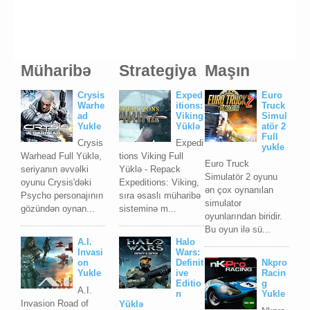
Müharibə
Strategiya
Maşın
Crysis
Exped
Euro
Warhe
itions:
Truck
ad
Viking
Simul
Yukle
Yüklə
atör 2
Full
Crysis
Expedi
yukle
Warhead Full Yüklə,
tions Viking Full
Euro Truck
seriyanın əvvəlki
Yüklə - Repack
Simulatör 2 oyunu
oyunu Crysis'dəki
Expeditions: Viking,
ən çox oynanılan
Psycho personajının
sıra əsaslı müharibə
simulator
gözündən oynan...
sisteminə m...
oyunlarından biridir.
Bu oyun ilə sü...
A.I.
Halo
Invasi
Wars:
on
Definit
Nkpro
Yukle
ive
Racin
Editio
g
A.I.
n
Yukle
Invasion Road of
Yüklə