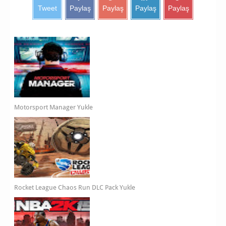
Tweet
Paylaş
Paylaş
Paylaş
Paylaş
Motorsport Manager Yukle
Rocket League Chaos Run DLC Pack Yukle