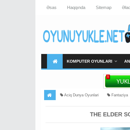
Əsas
Haqqında
Sitemap
Əla
KOMPUTER OYUNLARI
AN
Aciq Dunya Oyunlari
Fantaziya
Yukle
THE ELDER S