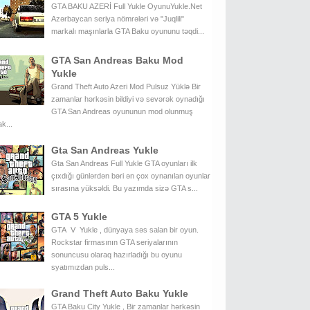
GTA BAKU AZERİ Full Yukle OyunuYukle.Net
Azərbaycan seriya nömrələri və "Juqlili"
markalı maşınlarla GTA Baku oyununu təqdi...
GTA San Andreas Baku Mod
Yukle
Grand Theft Auto Azeri Mod Pulsuz Yüklə Bir
zamanlar hərkəsin bildiyi və sevərək oynadığı
GTA San Andreas oyununun mod olunmuş
k...
Gta San Andreas Yukle
Gta San Andreas Full Yukle GTA oyunları ilk
çıxdığı günlərdən bəri ən çox oynanılan oyunlar
sırasına yüksəldi. Bu yazımda sizə GTA s...
GTA 5 Yukle
GTA V Yukle , dünyaya səs salan bir oyun.
Rockstar firmasının GTA seriyalarının
sonuncusu olaraq hazırladığı bu oyunu
syatımızdan puls...
Grand Theft Auto Baku Yukle
GTA Baku City Yukle , Bir zamanlar hərkəsin