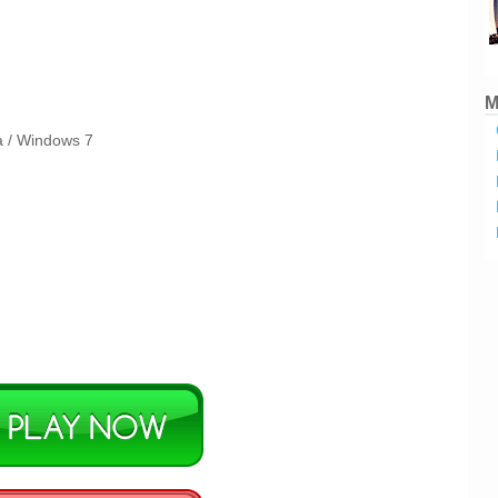
M
a /
Windows 7