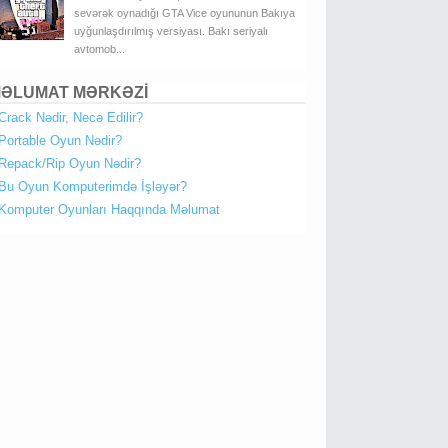
sevərək oynadığı GTA Vice oyununun Bakıya
uyğunlaşdırılmış versiyası. Bakı seriyalı
avtomob...
ƏLUMAT MƏRKƏZİ
Crack Nədir, Necə Edilir?
Portable Oyun Nədir?
Repack/Rip Oyun Nədir?
Bu Oyun Komputerimdə İşləyər?
Komputer Oyunları Haqqında Məlumat