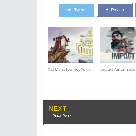
Tweet
Paylaş
Old Man’s Journey Yüklə
Impact Winter Yüklə
NEXT
« Prev Post