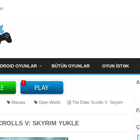
qə
DROID OYUNLAR
BÜTÜN OYUNLAR
OYUN İSTƏK
A
Məcara
Open World
The Elder Scrolls V: Skyrim
F
CROLLS V: SKYRIM YUKLE
Ç