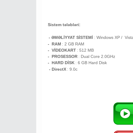
Sistem tələbləri:
- ƏMƏLİYYAT SİSTEMİ
:
Windows XP / Vist
- RAM
: 2
GB RAM
- VİDEOKART
:
512 MB
- PROSESSOR
:
Dual Core 2.0GHz
- HARD DİSK
: 6
GB
Hard Disk
- DirectX
: 9.0c