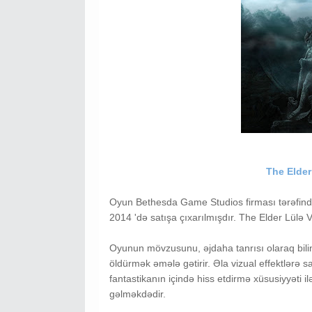
The Elder
Oyun Bethesda Game Studios firması tərəfind
2014 'də satışa çıxarılmışdır. The Elder Lülə 
Oyunun mövzusunu, əjdaha tanrısı olaraq bili
öldürmək əmələ gətirir. Əla vizual effektlərə s
fantastikanın içində hiss etdirmə xüsusiyyəti i
gəlməkdədir.