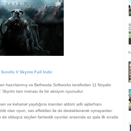
Ba
 Scrolls V Skyrim Full İndir
ən hazırlanmış və Bethesda Softworks tərəfindən 11 Noyabr
V: Skyrim tam mənası ilə bir aksiyon oyunudur.
nən və kəhanət yaydığına inanılan aldüm adlı əjdərhanı
ahib olan oyun, səs effektləri ilə də dəstəklənərək oynayanları
lə də olduqca seçilən fantastik oyunlar arasında az qala ilk sırada