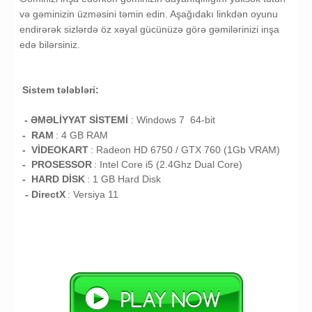
və gəminizin üzməsini təmin edin. Aşağıdakı linkdən oyunu
endirərək sizlərdə öz xəyal gücünüzə görə gəmilərinizi inşa
edə bilərsiniz.
Sistem tələbləri:
- ƏMƏLİYYAT SİSTEMİ
:
Windows 7 64-bit
- RAM
: 4
GB RAM
- VİDEOKART
:
Radeon HD 6750 / GTX 760 (1Gb VRAM)
- PROSESSOR
:
Intel Core i5 (2.4Ghz Dual Core)
- HARD DİSK
: 1
GB
Hard Disk
- DirectX
: Versiya 11