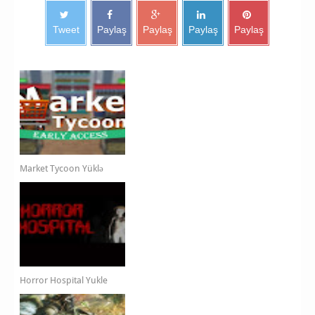
Tweet
Paylaş
Paylaş
Paylaş
Paylaş
Market Tycoon Yüklə
Horror Hospital Yukle