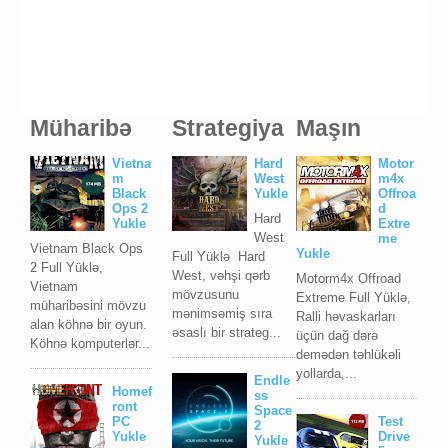
Müharibə
Strategiya
Maşın
Vietna
Hard
Motor
m
West
m4x
Black
Yukle
Offroa
Ops 2
d
Hard
Yukle
Extre
West
me
Vietnam Black Ops
Yukle
Full Yüklə Hard
2 Full Yüklə,
West, vəhşi qərb
Motorm4x Offroad
Vietnam
mövzusunu
Extreme Full Yüklə,
müharibəsini mövzu
mənimsəmiş sıra
Ralli həvaskarları
alan köhnə bir oyun.
əsaslı bir strateg...
üçün dağ dərə
Köhnə komputerlər...
demədən təhlükəli
yollarda,...
Endle
Homef
ss
ront
Space
PC
Test
2
Yukle
Drive
Yukle