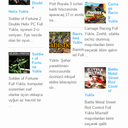
Doubl
Port Royala 3 sizləri
Carna
e
ge
karib hövzəsində
Helix Yukle
Racin
aparacaq 17-ci əsrdə
g
Soldier of Fortune 2
sə...
Yukle
Double Helix PC Full
Carnage Racing Full
Yüklə, oyunun 2-ci
Banis
Yüklə, Zirehli, silahla
seriyası. Fps tərzdə
hed
təchiz olunmuş
olan bir oyun...
Yukle
maşınlardan birini
Banish
seçərək ölüm qalım
Soldie
ed Full
...
r of
Yüklə Şəhər
Fortu
yaradılması
ne
Battle
mövzusunda
Yukle
Metal
özünüzü inkişaf
Street
Soldier of Fortune
etdirə biləcəyiniz
Riot
Full Yüklə, komputer
Contr
str...
sistemləri zəif
ol
olanlar üçün olduqca
Yukle
uyğun az həcmli bir
Battle Metal Street
...
Riot Control Full
Yüklə Müxtəlif
maşınlardan birini
seçərək qalib