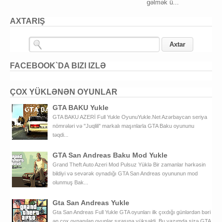
gəlmək ü...
AXTARIŞ
FACEBOOK`DA BIZI IZLƏ
ÇOX YÜKLƏNƏN OYUNLAR
GTA BAKU Yukle
GTA BAKU AZERİ Full Yukle OyunuYukle.Net Azərbaycan seriya
nömrələri və "Juqlili" markalı maşınlarla GTA Baku oyununu
təqdi...
GTA San Andreas Baku Mod Yukle
Grand Theft Auto Azeri Mod Pulsuz Yüklə Bir zamanlar hərkəsin
bildiyi və sevərək oynadığı GTA San Andreas oyununun mod
olunmuş Bak...
Gta San Andreas Yukle
Gta San Andreas Full Yukle GTA oyunları ilk çıxdığı günlərdən bəri
ən çox oynanılan oyunlar sırasına yüksəldi. Bu yazımda sizə GTA