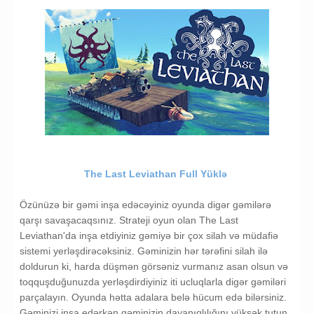
Simulyasiya
Strategiya
The Last Leviathan Yukle
The Last Leviathan Full Yüklə
Özünüzə bir gəmi inşa edəcəyiniz oyunda digər gəmilərə
qarşı savaşacaqsınız. Strateji oyun olan The Last
Leviathan'da inşa etdiyiniz gəmiyə bir çox silah və müdafiə
sistemi yerləşdirəcəksiniz. Gəminizin hər tərəfini silah ilə
doldurun ki, harda düşmən görsəniz vurmanız asan olsun və
toqquşduğunuzda yerləşdirdiyiniz iti ucluqlarla digər gəmiləri
parçalayın. Oyunda hətta adalara belə hücum edə bilərsiniz.
Gəminizi inşa edərkən gəminizin dayanıqlılığını yüksək tutun