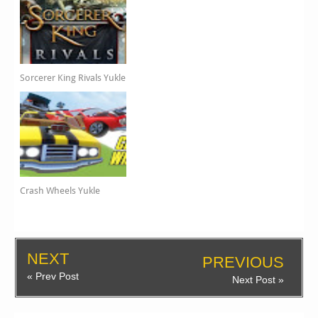
Sorcerer King Rivals Yukle
Crash Wheels Yukle
NEXT
PREVIOUS
« Prev Post
Next Post »