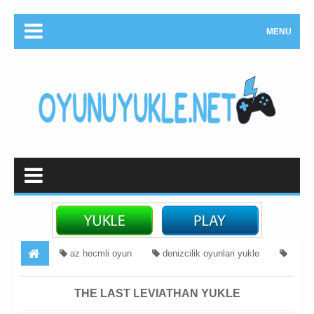
MENU
az hecmli oyun
denizcilik oyunlari yukle
gemi oyunu yukle
kicik hecmli oyunlar
Məcara
THE LAST LEVIATHAN YUKLE