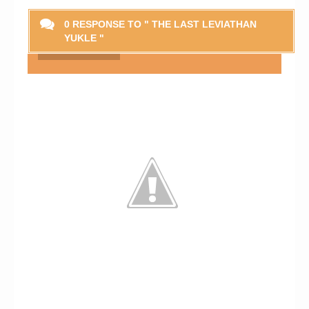
0 RESPONSE TO " THE LAST LEVIATHAN
YUKLE "
Smaylikləri Göstər