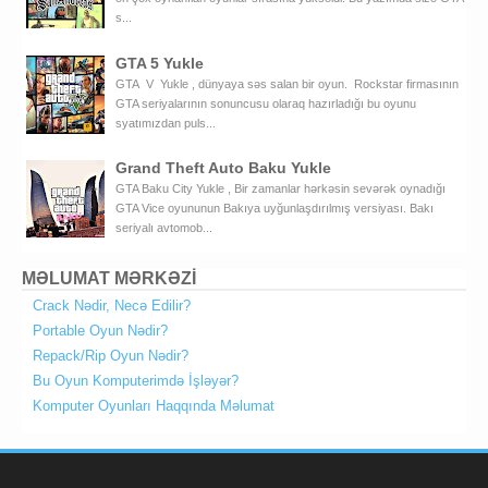
s...
GTA 5 Yukle
GTA V Yukle , dünyaya səs salan bir oyun. Rockstar firmasının
GTA seriyalarının sonuncusu olaraq hazırladığı bu oyunu
syatımızdan puls...
Grand Theft Auto Baku Yukle
GTA Baku City Yukle , Bir zamanlar hərkəsin sevərək oynadığı
GTA Vice oyununun Bakıya uyğunlaşdırılmış versiyası. Bakı
seriyalı avtomob...
MƏLUMAT MƏRKƏZİ
Crack Nədir, Necə Edilir?
Portable Oyun Nədir?
Repack/Rip Oyun Nədir?
Bu Oyun Komputerimdə İşləyər?
Komputer Oyunları Haqqında Məlumat