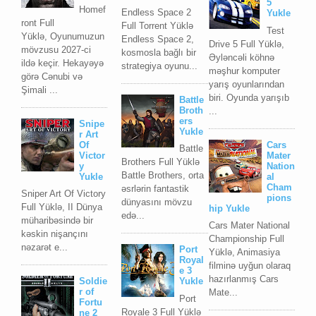
5
Homef
Endless Space 2
Yukle
ront Full
Full Torrent Yüklə
Test
Yüklə, Oyunumuzun
Endless Space 2,
Drive 5 Full Yüklə,
mövzusu 2027-ci
kosmosla bağlı bir
Əyləncəli köhnə
ildə keçir. Hekayəyə
strategiya oyunu...
məşhur komputer
görə Cənubi və
yarış oyunlarından
Şimali ...
biri. Oyunda yarışıb
Battle
Broth
...
ers
Snipe
Yukle
r Art
Of
Cars
Battle
Victor
Mater
Brothers Full Yüklə
y
Nation
Battle Brothers, orta
Yukle
al
Cham
əsrlərin fantastik
Sniper Art Of Victory
pions
dünyasını mövzu
Full Yüklə, II Dünya
hip Yukle
edə...
müharibəsində bir
Cars Mater National
kəskin nişançını
Championship Full
nəzarət e...
Port
Yüklə, Animasiya
Royal
filminə uyğun olaraq
e 3
hazırlanmış Cars
Soldie
Yukle
r of
Mate...
Port
Fortu
Royale 3 Full Yüklə
ne 2