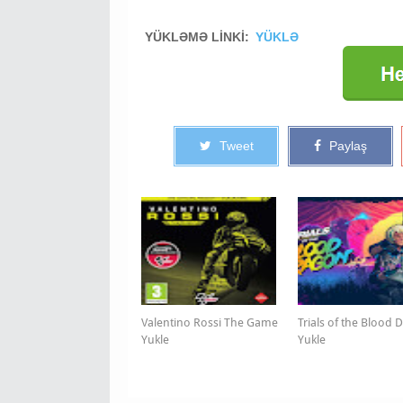
YÜKLƏMƏ LİNKİ:
YÜKLƏ
Tweet
Paylaş
Valentino Rossi The Game
Trials of the Blood
Yukle
Yukle