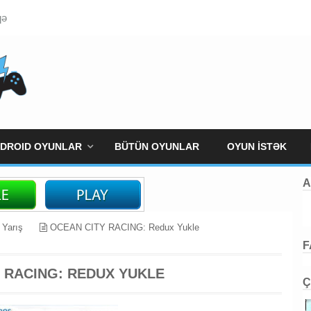
qə
DROID OYUNLAR
BÜTÜN OYUNLAR
OYUN İSTƏK
A
Yarış
OCEAN CITY RACING: Redux Yukle
F
 RACING: REDUX YUKLE
Ç