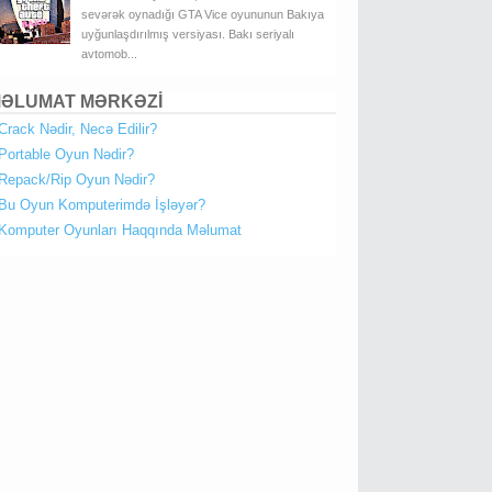
sevərək oynadığı GTA Vice oyununun Bakıya
uyğunlaşdırılmış versiyası. Bakı seriyalı
avtomob...
ƏLUMAT MƏRKƏZİ
Crack Nədir, Necə Edilir?
Portable Oyun Nədir?
Repack/Rip Oyun Nədir?
Bu Oyun Komputerimdə İşləyər?
Komputer Oyunları Haqqında Məlumat