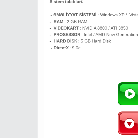
Sistem tələbləri:
- ƏMƏLİYYAT SİSTEMİ
:
Windows XP / Vist
- RAM
: 2
GB RAM
- VİDEOKART
:
NVIDIA 8800 / ATI 3850
- PROSESSOR
:
Intel / AMD New Generati
- HARD DİSK
: 5
GB
Hard Disk
- DirectX
: 9.0c