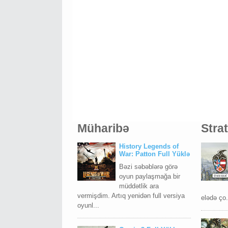
Müharibə
Stra
History Legends of
War: Patton Full Yüklə
Bəzi səbəblərə görə
oyun paylaşmağa bir
müddətlik ara
vermişdim. Artıq yenidən full versiya
elədə ço.
oyunl...