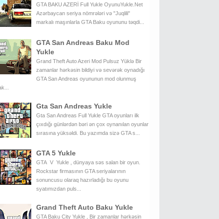
GTA BAKU AZERİ Full Yukle OyunuYukle.Net
Azərbaycan seriya nömrələri və "Juqlili"
markalı maşınlarla GTA Baku oyununu təqdi...
GTA San Andreas Baku Mod
Yukle
Grand Theft Auto Azeri Mod Pulsuz Yüklə Bir
zamanlar hərkəsin bildiyi və sevərək oynadığı
GTA San Andreas oyununun mod olunmuş
k...
Gta San Andreas Yukle
Gta San Andreas Full Yukle GTA oyunları ilk
çıxdığı günlərdən bəri ən çox oynanılan oyunlar
sırasına yüksəldi. Bu yazımda sizə GTA s...
GTA 5 Yukle
GTA V Yukle , dünyaya səs salan bir oyun.
Rockstar firmasının GTA seriyalarının
sonuncusu olaraq hazırladığı bu oyunu
syatımızdan puls...
Grand Theft Auto Baku Yukle
GTA Baku City Yukle , Bir zamanlar hərkəsin