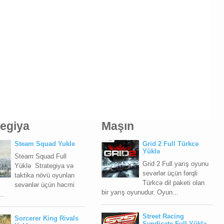
tegiya
Maşın
Steam Squad Yukle
Grid 2 Full Türkcə
Yüklə
Steam Squad Full
Grid 2 Full yarış oyunu
Yüklə Strategiya və
sevərlər üçün fərqli
taktika növü oyunları
Türkcə dil paketi olan
sevənlər üçün həcmi
bir yarış oyunudur. Oyun...
..
Street Racing
Sorcerer King Rivals
Syndicate Full Yüklə