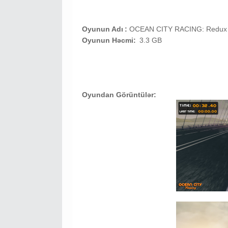
Oyunun Adı
:
OCEAN CITY RACING: Redu
Oyunun Həcmi:
3.3 GB
Oyundan Görüntülər: