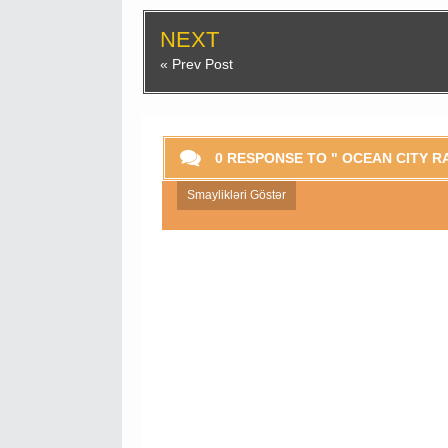
NEXT
« Prev Post
0 RESPONSE TO " OCEAN CITY R
Smaylikləri Göstər