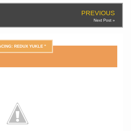
PREVIOUS
Next Post »
ACING: REDUX YUKLE "