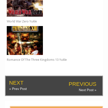
World War Zero Yukle
Romance Of The Three Kingdoms 13 Yukle
NEXT
PREVIOUS
« Prev Post
Next Post »