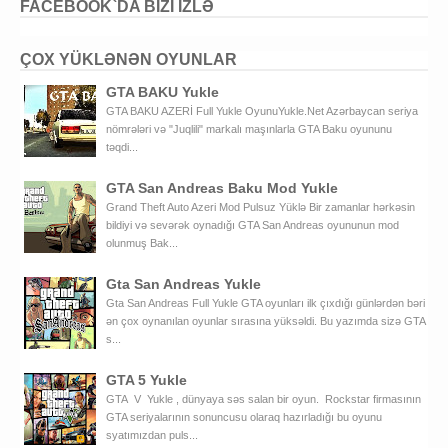
FACEBOOK`DA BIZI IZLƏ
ÇOX YÜKLƏNƏN OYUNLAR
GTA BAKU Yukle
GTA BAKU AZERİ Full Yukle OyunuYukle.Net Azərbaycan seriya
nömrələri və "Juqlili" markalı maşınlarla GTA Baku oyununu
təqdi...
GTA San Andreas Baku Mod Yukle
Grand Theft Auto Azeri Mod Pulsuz Yüklə Bir zamanlar hərkəsin
bildiyi və sevərək oynadığı GTA San Andreas oyununun mod
olunmuş Bak...
Gta San Andreas Yukle
Gta San Andreas Full Yukle GTA oyunları ilk çıxdığı günlərdən bəri
ən çox oynanılan oyunlar sırasına yüksəldi. Bu yazımda sizə GTA
s...
GTA 5 Yukle
GTA V Yukle , dünyaya səs salan bir oyun. Rockstar firmasının
GTA seriyalarının sonuncusu olaraq hazırladığı bu oyunu
syatımızdan puls...