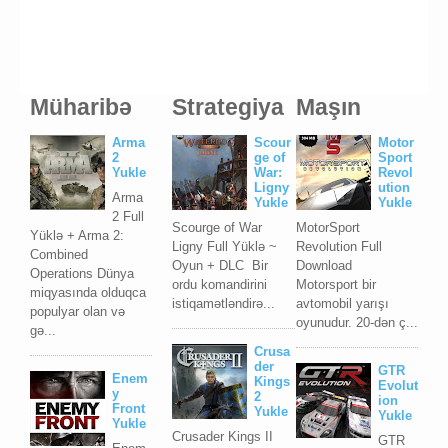
Müharibə
Strategiya
Maşın
Arma
Scour
Motor
2
ge of
Sport
Yukle
War:
Revol
Ligny
ution
Arma
Yukle
Yukle
2 Full
Scourge of War
MotorSport
Yüklə + Arma 2:
Ligny Full Yüklə ~
Revolution Full
Combined
Oyun + DLC Bir
Download
Operations Dünya
ordu komandirini
Motorsport bir
miqyasında olduqca
istiqamətləndirə...
avtomobil yarışı
populyar olan və
oyunudur. 20-dən ç...
gə...
Crusa
der
GTR
Enem
Kings
Evolut
y
2
ion
Front
Yukle
Yukle
Yukle
Crusader Kings II
GTR