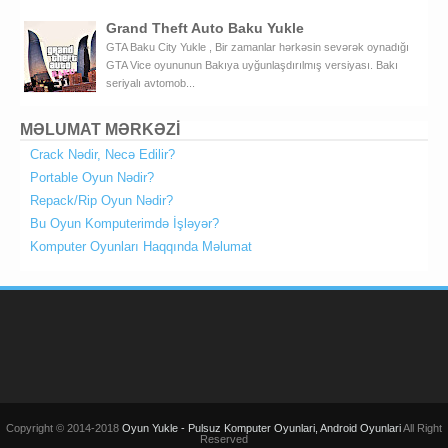
Grand Theft Auto Baku Yukle
GTA Baku City Yukle , Bir zamanlar hərkəsin sevərək oynadığı
GTA Vice oyununun Bakıya uyğunlaşdırılmış versiyası. Bakı
seriyalı avtomob...
MƏLUMAT MƏRKƏZİ
Crack Nədir, Necə Edilir?
Portable Oyun Nədir?
Repack/Rip Oyun Nədir?
Bu Oyun Komputerimdə İşləyər?
Komputer Oyunları Haqqında Məlumat
Copyright © 2014-2018
Oyun Yukle - Pulsuz Komputer Oyunlari, Android Oyunlari
All Right
Reserved