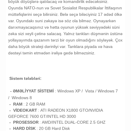
böyük döyüşlərə qatılacaq və komandirlik edəcəksiniz.
Oyunda NATO-nun və Sovet Sosialist Respublikalar İttifaqının
müttəfiqlərini seçə bilirsiniz. Belə seçə biləciyiniz 17 ədəd ölkə
var. Oyundakı suni zəkayə isə söz ola bilməz. Oynayarkən
darıxmayacaqsınız və hətta oyunun yüksək səviyyədəki süni
zəka sizi xeyli çətinə salacaq. Yalnız tankları düşmənin üstünə
yollayayımda qazanım tərzi bir oyun olmadığını söyləyək. Çox
daha böyük strateji dərinliyi var. Tanklara piyada və hava
dəstəyi təmin etmədən irəliyə gedə bilməzsiniz.
Sistem tələbləri:
- ƏMƏLİYYAT SİSTEMİ
:
Windows XP / Vista /
Windows 7
/
Windows 8
- RAM
: 2
GB RAM
- VİDEOKART
:
ATI RADEON X1800 GTO/NVIDIA
GEFORCE 7600 GT/INTEL HD 3000
- PROSESSOR
:
AMD/INTEL DUAL-CORE 2.5 GHZ
- HARD DİSK
: 20
GB
Hard Disk