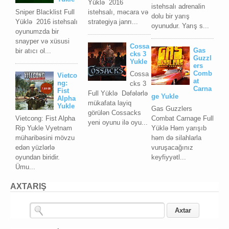
Yüklə 2016
istehsalı adrenalin
Sniper Blacklist Full
istehsalı, məcara və
dolu bir yarış
Yüklə 2016 istehsalı
strategiya janrı...
oyunudur. Yarış s...
oyunumzda bir
snayper və xüsusi
Cossa
Gas
bir atıcı ol...
cks 3
Guzzl
Yukle
ers
Comb
Cossa
Vietco
at
ng:
cks 3
Carna
Fist
Full Yüklə Dəfələrlə
ge Yukle
Alpha
mükafata layiq
Yukle
Gas Guzzlers
görülən Cossacks
Vietcong: Fist Alpha
Combat Carnage Full
yeni oyunu ilə oyu...
Rip Yukle Vyetnam
Yüklə Həm yarışıb
müharibəsini mövzu
həm də silahlarla
edən yüzlərlə
vuruşacağınız
oyundan biridir.
keyfiyyətl...
Ümu...
AXTARIŞ