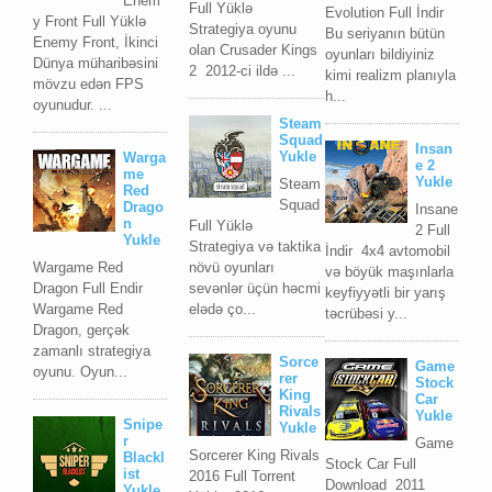
Enem
Full Yüklə
Evolution Full İndir
y Front Full Yüklə
Strategiya oyunu
Bu seriyanın bütün
Enemy Front, İkinci
olan Crusader Kings
oyunları bildiyiniz
Dünya müharibəsini
2 2012-ci ildə ...
kimi realizm planıyla
mövzu edən FPS
h...
oyunudur. ...
Steam
Squad
Insan
Yukle
Warga
e 2
me
Yukle
Steam
Red
Squad
Drago
Insane
n
Full Yüklə
2 Full
Yukle
Strategiya və taktika
İndir 4x4 avtomobil
Wargame Red
növü oyunları
və böyük maşınlarla
Dragon Full Endir
sevənlər üçün həcmi
keyfiyyətli bir yarış
Wargame Red
elədə ço...
təcrübəsi y...
Dragon, gerçək
zamanlı strategiya
Sorce
Game
oyunu. Oyun...
rer
Stock
King
Car
Rivals
Yukle
Snipe
Yukle
r
Game
Sorcerer King Rivals
Blackl
Stock Car Full
ist
2016 Full Torrent
Download 2011
Yukle