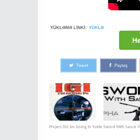
YÜKLƏMƏ LİNKİ:
YÜKLƏ
Tweet
Paylaş
Project IGI: Im Going In Yukle
Sword With Sauce Y