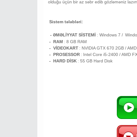
olduğu üçün bir az səbr edib gözləməniz lazım
Sistem tələbləri:
- ƏMƏLİYYAT SİSTEMİ
:
Windows 7 /
Wind
- RAM
: 8
GB RAM
- VİDEOKART
:
NVIDIA GTX 670 2GB / AM
- PROSESSOR
:
Intel Core i5-2400 / AMD F
- HARD DİSK
: 55
GB
Hard Disk