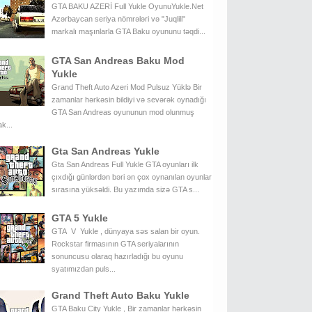
GTA BAKU AZERİ Full Yukle OyunuYukle.Net
Azərbaycan seriya nömrələri və "Juqlili"
markalı maşınlarla GTA Baku oyununu təqdi...
GTA San Andreas Baku Mod
Yukle
Grand Theft Auto Azeri Mod Pulsuz Yüklə Bir
zamanlar hərkəsin bildiyi və sevərək oynadığı
GTA San Andreas oyununun mod olunmuş
k...
Gta San Andreas Yukle
Gta San Andreas Full Yukle GTA oyunları ilk
çıxdığı günlərdən bəri ən çox oynanılan oyunlar
sırasına yüksəldi. Bu yazımda sizə GTA s...
GTA 5 Yukle
GTA V Yukle , dünyaya səs salan bir oyun.
Rockstar firmasının GTA seriyalarının
sonuncusu olaraq hazırladığı bu oyunu
syatımızdan puls...
Grand Theft Auto Baku Yukle
GTA Baku City Yukle , Bir zamanlar hərkəsin