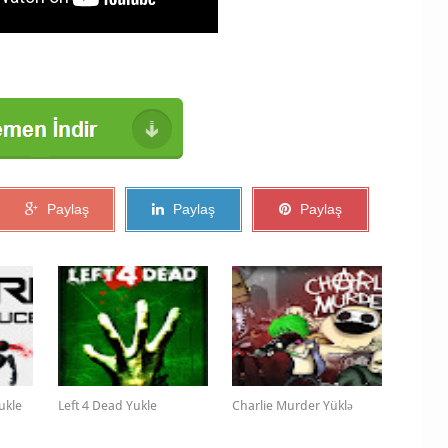
Paylaş
Paylaş
Paylaş
ukle
Left 4 Dead Yukle
Charlie Murder Yüklə