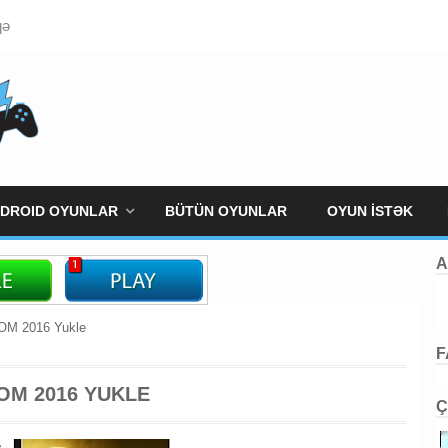
qə
DROID OYUNLAR
BÜTÜN OYUNLAR
OYUN İSTƏK
A
M 2016 Yukle
F
OM 2016 YUKLE
Ç