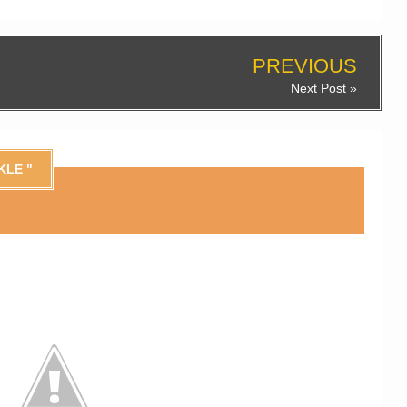
PREVIOUS
Next Post »
KLE "