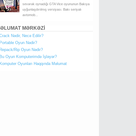
sevərək oynadığı GTA Vice oyununun Bakıya
uyğunlaşdırılmış versiyası. Bakı seriyalı
avtomob...
ƏLUMAT MƏRKƏZİ
Crack Nədir, Necə Edilir?
Portable Oyun Nədir?
Repack/Rip Oyun Nədir?
Bu Oyun Komputerimdə İşləyər?
Komputer Oyunları Haqqında Məlumat