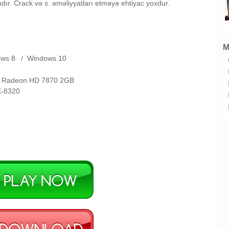
dır. Crack və s. əməliyyatları etməyə ehtiyac yoxdur.
M
ows 8
/
Windows 10
D Radeon HD 7870 2GB
X-8320