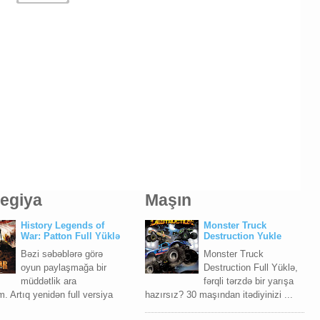
tegiya
Maşın
History Legends of
Monster Truck
War: Patton Full Yüklə
Destruction Yukle
Bəzi səbəblərə görə
Monster Truck
oyun paylaşmağa bir
Destruction Full Yüklə,
müddətlik ara
fərqli tərzdə bir yarışa
. Artıq yenidən full versiya
hazırsız? 30 maşından itədiyinizi ...