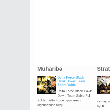
Müharibə
Stra
Delta Force Black
Hawk Down: Team
Sabre Yukle
Delta Force Black Hawk
Down: Team Sabre Full
Yüklə, Delta Force oyunlarının
vermişdim
digərlərindən fərqli ...
oyunl...