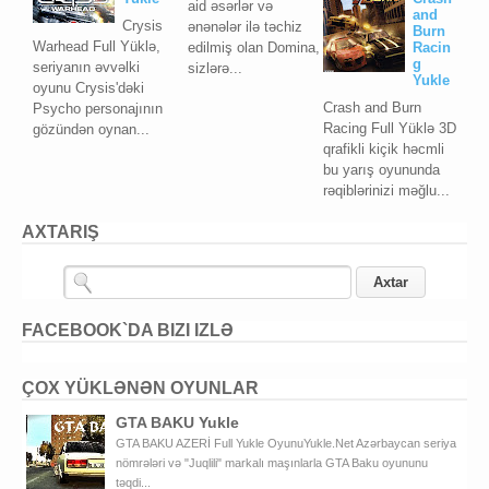
aid əsərlər və
and
Crysis
ənənələr ilə təchiz
Burn
Warhead Full Yüklə,
edilmiş olan Domina,
Racin
g
seriyanın əvvəlki
sizlərə...
Yukle
oyunu Crysis'dəki
Crash and Burn
Psycho personajının
Racing Full Yüklə 3D
gözündən oynan...
qrafikli kiçik həcmli
bu yarış oyununda
rəqiblərinizi məğlu...
AXTARIŞ
FACEBOOK`DA BIZI IZLƏ
ÇOX YÜKLƏNƏN OYUNLAR
GTA BAKU Yukle
GTA BAKU AZERİ Full Yukle OyunuYukle.Net Azərbaycan seriya
nömrələri və "Juqlili" markalı maşınlarla GTA Baku oyununu
təqdi...