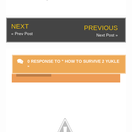
NEXT
PREVIOUS
« Prev Post
Next Post »
0 RESPONSE TO " HOW TO SURVIVE 2 YUKLE
"
Smaylikləri Göstər