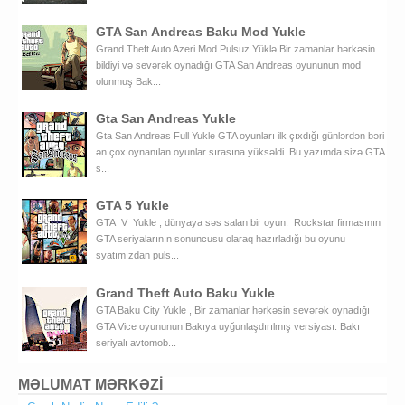
GTA San Andreas Baku Mod Yukle
Grand Theft Auto Azeri Mod Pulsuz Yüklə Bir zamanlar hərkəsin
bildiyi və sevərək oynadığı GTA San Andreas oyununun mod
olunmuş Bak...
Gta San Andreas Yukle
Gta San Andreas Full Yukle GTA oyunları ilk çıxdığı günlərdən bəri
ən çox oynanılan oyunlar sırasına yüksəldi. Bu yazımda sizə GTA
s...
GTA 5 Yukle
GTA V Yukle , dünyaya səs salan bir oyun. Rockstar firmasının
GTA seriyalarının sonuncusu olaraq hazırladığı bu oyunu
syatımızdan puls...
Grand Theft Auto Baku Yukle
GTA Baku City Yukle , Bir zamanlar hərkəsin sevərək oynadığı
GTA Vice oyununun Bakıya uyğunlaşdırılmış versiyası. Bakı
seriyalı avtomob...
MƏLUMAT MƏRKƏZİ