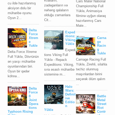
Kralların,
Cars Mater National
cu ildə hazırlanmış
zadəganların və
Championship Full
aksiyon dolu bir
nəhəng qalaların
Yüklə, Animasiya
müharibə oyunu.
olduğu zamanlara
filminə uyğun olaraq
Oyun 2...
Cit...
hazırlanmış Cars
Mate...
Delta
Exped
Force
itions:
Xtrem
Carna
Viking
e
ge
Yüklə
Yukle
Racin
g
Expedi
Delta Force Xtreme
Yukle
tions Viking Full
Full Yüklə, Dövrünün
Carnage Racing Full
Yüklə - Repack
ən yaxşı müharibə
Yüklə, Zirehli, silahla
Expeditions: Viking,
oyunlarından biri.
təchiz olunmuş
sıra əsaslı müharibə
Oyun bir qədər
maşınlardan birini
sisteminə m...
köhnə...
seçərək ölüm qalım
...
Halo
Delta
Wars:
Force
Definit
8
Battle
ive
Joint
Metal
Editio
Opera
Street
n
tions
Riot
Yüklə
Typhoon Rising
Contr