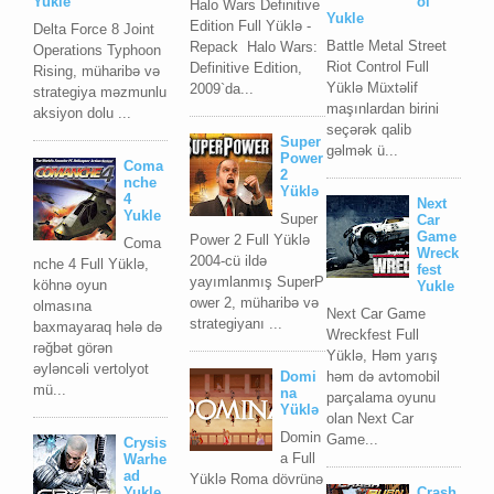
Yukle
ol
Halo Wars Definitive
Yukle
Edition Full Yüklə -
Delta Force 8 Joint
Battle Metal Street
Repack Halo Wars:
Operations Typhoon
Riot Control Full
Definitive Edition,
Rising, müharibə və
Yüklə Müxtəlif
2009`da...
strategiya məzmunlu
maşınlardan birini
aksiyon dolu ...
seçərək qalib
Super
gəlmək ü...
Power
Coma
2
nche
Yüklə
4
Next
Yukle
Super
Car
Game
Power 2 Full Yüklə
Coma
Wreck
2004-cü ildə
nche 4 Full Yüklə,
fest
yayımlanmış SuperP
köhnə oyun
Yukle
ower 2, müharibə və
olmasına
Next Car Game
strategiyanı ...
baxmayaraq hələ də
Wreckfest Full
rəğbət görən
Yüklə, Həm yarış
əyləncəli vertolyot
Domi
həm də avtomobil
mü...
na
parçalama oyunu
Yüklə
olan Next Car
Domin
Game...
Crysis
a Full
Warhe
ad
Yüklə Roma dövrünə
Yukle
Crash