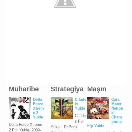
Müharibə
Strategiya
Maşın
Delta
Citade
Cars
Force
ls
Mater
Xtrem
Yüklə
Nation
e 2
al
Citadel
Yukle
Cham
s Full
pions
Delta Force Xtreme
hip Yukle
Yüklə - RePack
2 Full Yüklə, 2009-