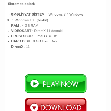
Sistem tələbləri:
- ƏMƏLİYYAT SİSTEMİ
:
Windows 7 /
Windows
8
/
Windows 10 (64-bit)
- RAM
: 4
GB RAM
- VİDEOKART
:
DirectX 11 dəstəkli
- PROSESSOR
:
Intel i3 3GHz
- HARD DİSK
: 8
GB
Hard Disk
- DirectX
: 11