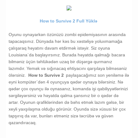
How to Survive 2 Full Yüklə
Oyunu oynayarkən özünüzü zombi epidemiyasının arasında
tapacaqsınız. Dünyada hər kəs bu xəstəliyə yoluxmamağa
çalışaraq həyatını davam etdirmək istəyir. Siz oyuna
Louisiana`da başlayırsınız. Burada həyatda qalmağı bacara
bilməniz üçün təhlükədən uzaq bir düşərgə qurmanız
lazımdır. Yemək və sığınacaq ehtiyacını qarşılaya bilməsəniz
ölərsiniz.
How to Survive 2
paylaşacağımız son yeniləmə ilə
eyni kompüter`dən 4 oyunçuya qədər oynaya bilərsiniz. Nə
qədər çox oyunçu ilə oynasanız, komanda işi qabiliyyətlərinizi
sərgiləyərsiniz və həyatda qalma şansınız bir o qədər də
artar. Oyunun qrafiklərindən də bəhs etmək lazım gəlsə, bir
xeyli yaxşılaşma olduğu görünür. Oyunda sizə xüsusi bir çox
tapşırıq da var, bunları etməniz sizə təcrübə və güvən
qazandıracaq.