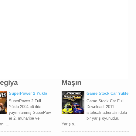
tegiya
Maşın
SuperPower 2 Yüklə
Game Stock Car Yukle
SuperPower 2 Full
Game Stock Car Full
Yüklə 2004-cü ildə
Download 2011
yayımlanmış SuperPow
istehsalı adrenalin dolu
er 2, müharibə və
bir yarış oyunudur.
nı ...
Yarış s...