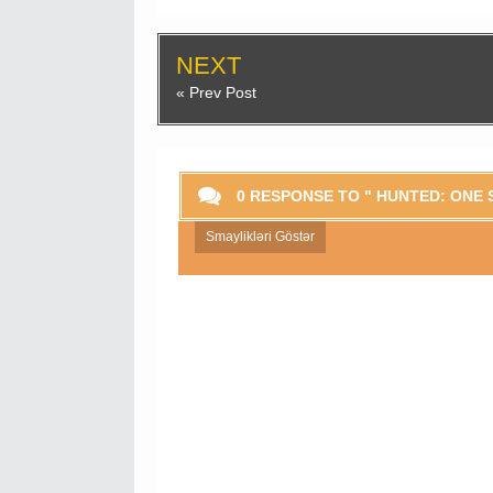
NEXT
« Prev Post
0 RESPONSE TO " HUNTED: ONE 
Smaylikləri Göstər