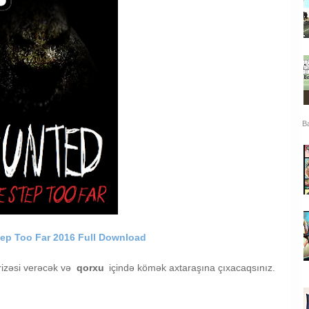
Ba
ep Too Far 2016 Full Download
izəsi verəcək və
qorxu
içində kömək axtaraşına çıxacaqsınız.