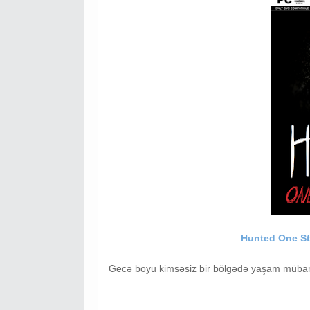
Hunted One St
Gecə boyu kimsəsiz bir bölgədə yaşam mübar