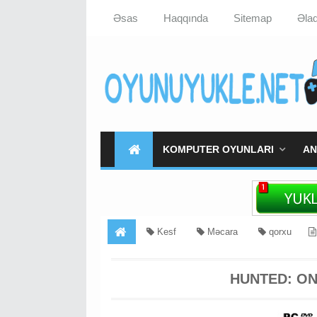
Əsas
Haqqında
Sitemap
Əla
KOMPUTER OYUNLARI
AN
Kesf
Məcara
qorxu
HUNTED: ON