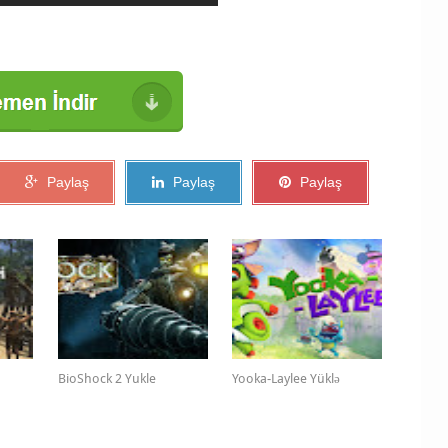
Paylaş
Paylaş
Paylaş
BioShock 2 Yukle
Yooka-Laylee Yüklə