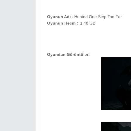
Oyunun Adı
:
Hunted One Step Too Far
Oyunun Həcmi:
1.48 GB
Oyundan Görüntülər: