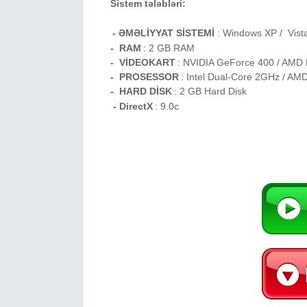
Sistem tələbləri:
- ƏMƏLİYYAT SİSTEMİ
:
Windows XP / Vist
- RAM
: 2
GB RAM
- VİDEOKART
:
NVIDIA GeForce 400 / AM
- PROSESSOR
:
Intel Dual-Core 2GHz / A
- HARD DİSK
: 2
GB
Hard Disk
- DirectX
: 9.0c