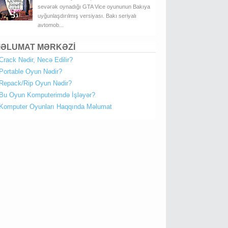
sevərək oynadığı GTA Vice oyununun Bakıya
uyğunlaşdırılmış versiyası. Bakı seriyalı
avtomob...
ƏLUMAT MƏRKƏZİ
Crack Nədir, Necə Edilir?
Portable Oyun Nədir?
Repack/Rip Oyun Nədir?
Bu Oyun Komputerimdə İşləyər?
Komputer Oyunları Haqqında Məlumat