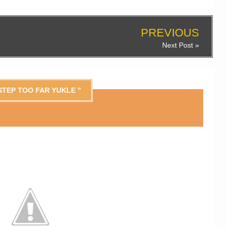
PREVIOUS
Next Post »
STEP TOO FAR YUKLE "