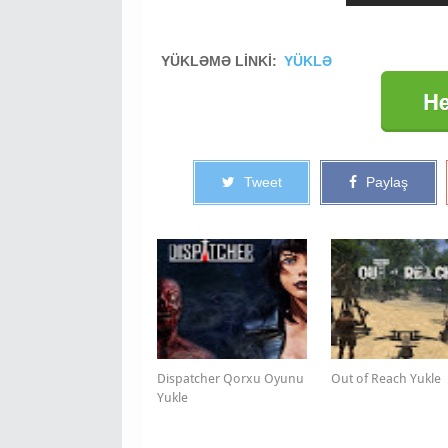
YÜKLƏMƏ LİNKİ:
YÜKLƏ
Tweet
Paylaş
Dispatcher Qorxu Oyunu
Out of Reach Yukle
Yukle