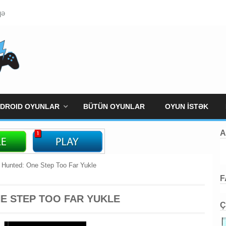
qə
DROID OYUNLAR
BÜTÜN OYUNLAR
OYUN İSTƏK
A
Hunted: One Step Too Far Yukle
F
E STEP TOO FAR YUKLE
Ç