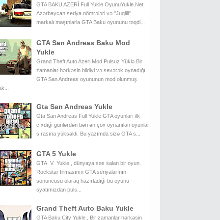
GTA BAKU AZERİ Full Yukle OyunuYukle.Net
Azərbaycan seriya nömrələri və "Juqlili"
markalı maşınlarla GTA Baku oyununu təqdi...
GTA San Andreas Baku Mod
Yukle
Grand Theft Auto Azeri Mod Pulsuz Yüklə Bir
zamanlar hərkəsin bildiyi və sevərək oynadığı
GTA San Andreas oyununun mod olunmuş
k...
Gta San Andreas Yukle
Gta San Andreas Full Yukle GTA oyunları ilk
çıxdığı günlərdən bəri ən çox oynanılan oyunlar
sırasına yüksəldi. Bu yazımda sizə GTA s...
GTA 5 Yukle
GTA V Yukle , dünyaya səs salan bir oyun.
Rockstar firmasının GTA seriyalarının
sonuncusu olaraq hazırladığı bu oyunu
syatımızdan puls...
Grand Theft Auto Baku Yukle
GTA Baku City Yukle , Bir zamanlar hərkəsin