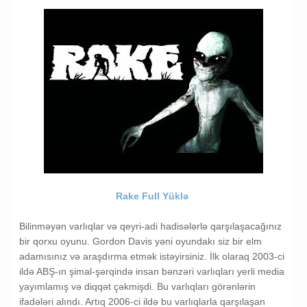
Rake Full Yüklə
Bilinməyən varlıqlar və qeyri-adi hadisələrlə qarşılaşacağınız
bir qorxu oyunu. Gordon Davis yəni oyundakı siz bir elm
adamısınız və araşdırma etmək istəyirsiniz. İlk olaraq 2003-ci
ildə ABŞ-ın şimal-şərqində insan bənzəri varlıqları yerli media
yayımlamış və diqqət çəkmişdi. Bu varlıqları görənlərin
ifadələri alındı. Artıq 2006-ci ildə bu varlıqlarla qarşılaşan