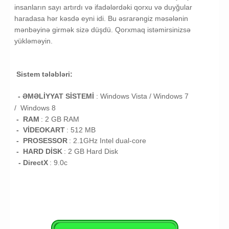
insanların sayı artırdı və ifadələrdəki qorxu və duyğular
haradasa hər kəsdə eyni idi. Bu əsrarəngiz məsələnin
mənbəyinə girmək sizə düşdü. Qorxmaq istəmirsinizsə
yükləməyin.
Sistem tələbləri:
- ƏMƏLİYYAT SİSTEMİ
:
Windows Vista /
Windows 7
/
Windows 8
- RAM
:
2 GB RAM
- VİDEOKART
:
512 MB
- PROSESSOR
:
2.1GHz Intel dual-core
- HARD DİSK
: 2
GB
Hard Disk
- DirectX
: 9.0c