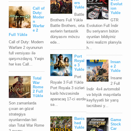
ers
Evolut
Yukle
Call of
ion
Duty:
Yukle
Battle
Moder
Brothers Full Yüklə
GTR
n
Battle Brothers, orta
Evolution Full İndir
Warfar
e 2
əsrlərin fantastik
Bu seriyanın bütün
Full Yüklə
dünyasını mövzu
oyunları bildiyiniz
Call of Duty: Modern
edə...
kimi realizm planıyla
Warfare 2 oyununun
h...
full versiyası ilə
Port
qarşınızdayıq. Yəqin
Royal
Insan
hər kəs Call...
e 3
e 2
Yukle
Yukle
Port
Insane
Total
Royale 3 Full Yüklə
War
2 Full
Rome
Port Royala 3 sizləri
İndir 4x4 avtomobil
2 Full
karib hövzəsində
və böyük maşınlarla
Yüklə
aparacaq 17-ci əsrdə
keyfiyyətli bir yarış
Son zamanlarda
sə...
təcrübəsi y...
çıxan ən gözəl
strategiya
Banis
oyunlarından biri
Game
hed
Stock
olan Total War Rome
Yukle
Car
2 oyunu...