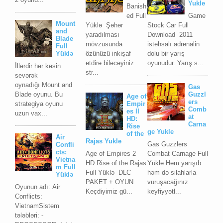
Yukle
Banish
ed Full
Game
Mount
Yüklə Şəhər
Stock Car Full
and
yaradılması
Download 2011
Blade
mövzusunda
istehsalı adrenalin
Full
özünüzü inkişaf
dolu bir yarış
Yüklə
etdirə biləcəyiniz
oyunudur. Yarış s...
İllərdir hər kəsin
str...
sevərək
oynadığı Mount and
Gas
Blade oyunu. Bu
Guzzl
Age of
ers
strategiya oyunu
Empir
Comb
es II
uzun vax...
at
HD:
Carna
Rise
ge Yukle
of the
Air
Rajas Yukle
Gas Guzzlers
Confli
cts:
Age of Empires 2
Combat Carnage Full
Vietna
HD Rise of the Rajas
Yüklə Həm yarışıb
m Full
Full Yüklə DLC
həm də silahlarla
Yüklə
PAKET + OYUN
vuruşacağınız
Oyunun adı: Air
Keçdiyimiz gü...
keyfiyyətl...
Conflicts:
VietnamSistem
tələbləri: -