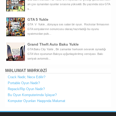
ən çox oynanılan oyunlar sırasına yüksəldi. Bu yazımda sizə GTA
s...
GTA 5 Yukle
GTA V Yukle , dünyaya səs salan bir oyun. Rockstar firmasının
GTA seriyalarının sonuncusu olaraq hazırladığı bu oyunu
syatımızdan puls...
Grand Theft Auto Baku Yukle
GTA Baku City Yukle , Bir zamanlar hərkəsin sevərək oynadığı
GTA Vice oyununun Bakıya uyğunlaşdırılmış versiyası. Bakı
seriyalı avtomob...
MƏLUMAT MƏRKƏZİ
Crack Nədir, Necə Edilir?
Portable Oyun Nədir?
Repack/Rip Oyun Nədir?
Bu Oyun Komputerimdə İşləyər?
Komputer Oyunları Haqqında Məlumat