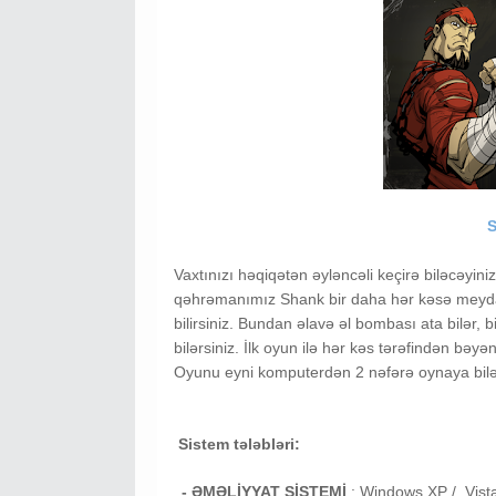
S
Vaxtınızı həqiqətən əyləncəli keçirə biləcəyin
qəhrəmanımız Shank bir daha hər kəsə meydan
bilirsiniz. Bundan əlavə əl bombası ata bilər, b
bilərsiniz. İlk oyun ilə hər kəs tərəfindən bəy
Oyunu eyni komputerdən 2 nəfərə oynaya bilə
Sistem tələbləri:
- ƏMƏLİYYAT SİSTEMİ
:
Windows XP / Vist