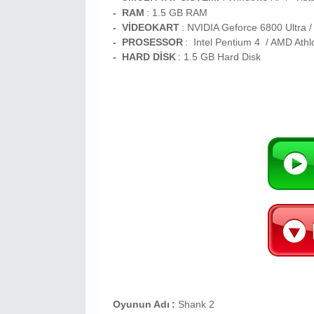
- RAM
: 1.5
GB RAM
- VİDEOKART
:
NVIDIA Geforce 6800 Ultr
- PROSESSOR
:
Intel Pentium 4 / AMD At
- HARD DİSK
: 1.5
GB
Hard Disk
Oyunun Adı
:
Shank 2