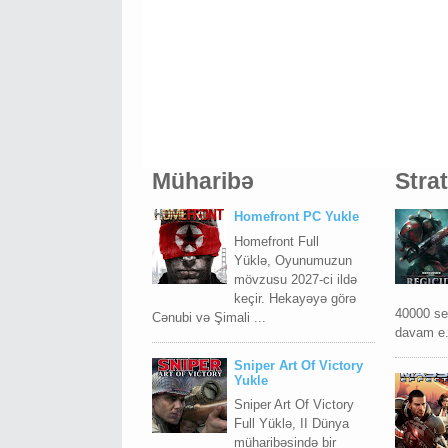
Müharibə
Stra
Homefront PC Yukle
Homefront Full
Yüklə, Oyunumuzun
mövzusu 2027-ci ildə
keçir. Hekayəyə görə
40000 ser
Cənubi və Şimali ...
davam e.
Sniper Art Of Victory
Yukle
Sniper Art Of Victory
Full Yüklə, II Dünya
müharibəsində bir