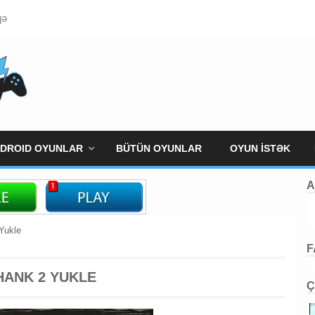
qə
DROID OYUNLAR
BÜTÜN OYUNLAR
OYUN İSTƏK
A
Yukle
F
HANK 2 YUKLE
Ç