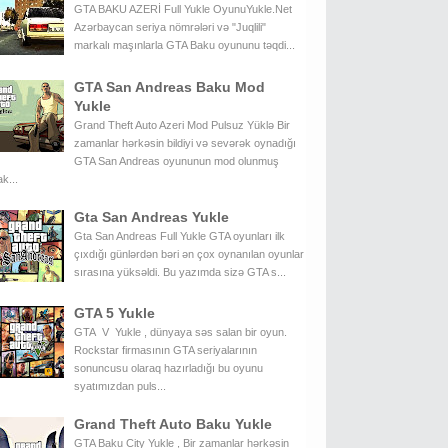
GTA BAKU AZERİ Full Yukle OyunuYukle.Net
Azərbaycan seriya nömrələri və "Juqlili"
markalı maşınlarla GTA Baku oyununu təqdi...
GTA San Andreas Baku Mod
Yukle
Grand Theft Auto Azeri Mod Pulsuz Yüklə Bir
zamanlar hərkəsin bildiyi və sevərək oynadığı
GTA San Andreas oyununun mod olunmuş
k...
Gta San Andreas Yukle
Gta San Andreas Full Yukle GTA oyunları ilk
çıxdığı günlərdən bəri ən çox oynanılan oyunlar
sırasına yüksəldi. Bu yazımda sizə GTA s...
GTA 5 Yukle
GTA V Yukle , dünyaya səs salan bir oyun.
Rockstar firmasının GTA seriyalarının
sonuncusu olaraq hazırladığı bu oyunu
syatımızdan puls...
Grand Theft Auto Baku Yukle
GTA Baku City Yukle , Bir zamanlar hərkəsin