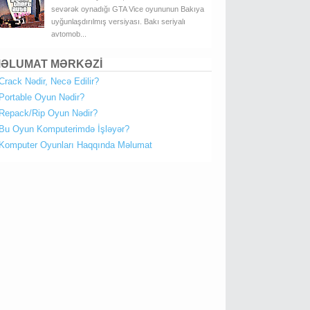
sevərək oynadığı GTA Vice oyununun Bakıya
uyğunlaşdırılmış versiyası. Bakı seriyalı
avtomob...
ƏLUMAT MƏRKƏZİ
Crack Nədir, Necə Edilir?
Portable Oyun Nədir?
Repack/Rip Oyun Nədir?
Bu Oyun Komputerimdə İşləyər?
Komputer Oyunları Haqqında Məlumat