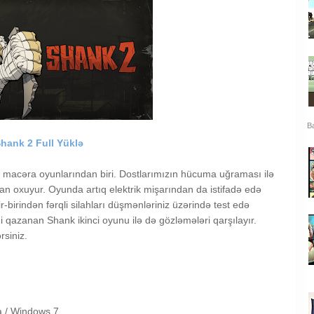
Ba
hank 2 Full Yüklə
iz macəra oyunlarından biri. Dostlarımızın hücuma uğraması ilə
 oxuyur. Oyunda artıq elektrik mişarından da istifadə edə
ir-birindən fərqli silahları düşmənləriniz üzərində test edə
əni qazanan Shank ikinci oyunu ilə də gözləmələri qarşılayır.
rsiniz.
a /
Windows 7