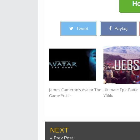
Tweet
Paylaş
James Cameron’s Avatar The
Ultimate Epic Battle
Game Yukle
Yüklə
NEXT
« Prev Post