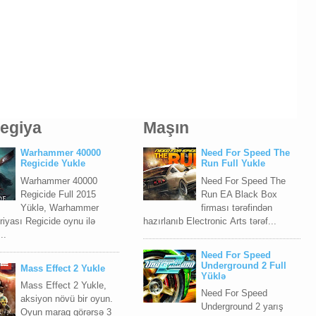
tegiya
Maşın
Warhammer 40000
Need For Speed The
Regicide Yukle
Run Full Yukle
Warhammer 40000
Need For Speed The
Regicide Full 2015
Run EA Blасk Bоx
Yüklə, Warhammer
firması tərəfindən
iyası Regicide oynu ilə
hazırlanıb Elесtrоniс Arts tərəf...
..
Need For Speed
Underground 2 Full
Mass Effect 2 Yukle
Yüklə
Mass Effect 2 Yukle,
Need For Speed
aksiyon növü bir oyun.
Underground 2 yarış
Oyun maraq görərsə 3