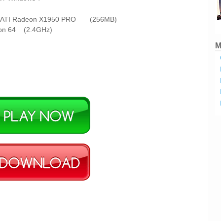
a / ATI Radeon X1950 PRO (256MB)
hlon 64 (2.4GHz)
M