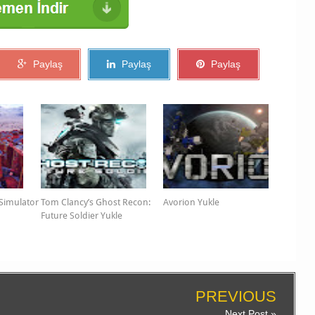
Paylaş
Paylaş
Paylaş
 Simulator
Tom Clancy’s Ghost Recon:
Avorion Yukle
Future Soldier Yukle
PREVIOUS
Next Post »