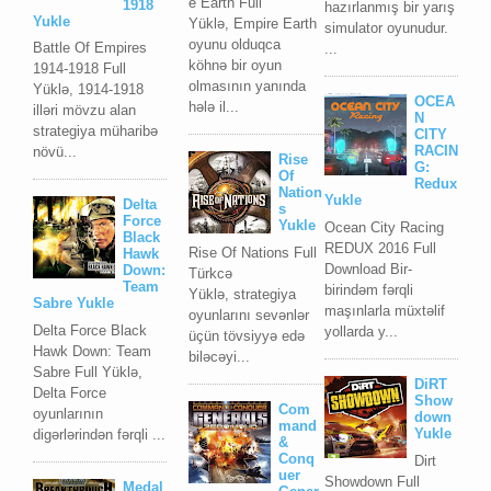
e Earth Full
1918
hazırlanmış bir yarış
Yukle
Yüklə, Empire Earth
simulator oyunudur.
oyunu olduqca
Battle Of Empires
...
köhnə bir oyun
1914-1918 Full
olmasının yanında
Yüklə, 1914-1918
OCEA
hələ il...
illəri mövzu alan
N
strategiya müharibə
CITY
RACIN
növü...
Rise
G:
Of
Redux
Nation
Yukle
Delta
s
Force
Yukle
Ocean City Racing
Black
REDUX 2016 Full
Rise Of Nations Full
Hawk
Download Bir-
Down:
Türkcə
Team
birindəm fərqli
Yüklə, strategiya
Sabre Yukle
maşınlarla müxtəlif
oyunlarını sevənlər
Delta Force Black
yollarda y...
üçün tövsiyyə edə
Hawk Down: Team
biləcəyi...
Sabre Full Yüklə,
DiRT
Delta Force
Show
Com
oyunlarının
down
mand
Yukle
digərlərindən fərqli ...
&
Conq
Dirt
uer
Showdown Full
Medal