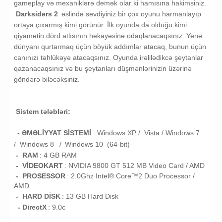
gameplay və mexaniklərə demək olar ki hamısına hakimsiniz.
Darksiders 2
əslində sevdiyiniz bir çox oyunu harmanlayıp
ortaya çıxarmış kimi görünür. İlk oyunda da olduğu kimi
qiyamətin dörd atlısının hekayəsinə odaqlanacaqsınız. Yenə
dünyanı qurtarmaq üçün böyük addımlar atacaq, bunun üçün
canınızı təhlükəyə atacaqsınız. Oyunda irəlilədikcə şeytanlar
qazanacaqsınız və bu şeytanları düşmənlərinizin üzərinə
göndərə biləcəksiniz.
Sistem tələbləri:
- ƏMƏLİYYAT SİSTEMİ
:
Windows XP / Vista /
Windows 7
/
Windows 8
/
Windows 10 (64-bit)
- RAM
: 4
GB RAM
- VİDEOKART
:
NVIDIA 9800 GT 512 MB Video Card / AMD
- PROSESSOR
:
2.0Ghz Intel® Core™2 Duo Processor /
AMD
- HARD DİSK
: 13
GB
Hard Disk
- DirectX
: 9.0c