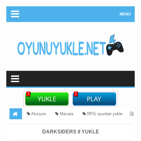
MENU
Aksiyon
Məcara
RPG oyunlari yukle
Darksiders II Yukle
DARKSIDERS II YUKLE