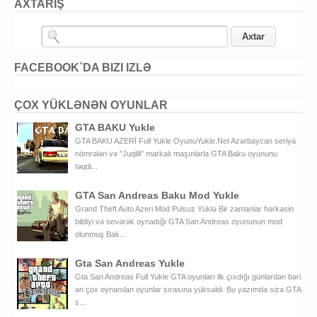
AXTARIŞ
FACEBOOK`DA BIZI IZLƏ
ÇOX YÜKLƏNƏN OYUNLAR
GTA BAKU Yukle
GTA BAKU AZERİ Full Yukle OyunuYukle.Net Azərbaycan seriya
nömrələri və "Juqlili" markalı maşınlarla GTA Baku oyununu
təqdi...
GTA San Andreas Baku Mod Yukle
Grand Theft Auto Azeri Mod Pulsuz Yüklə Bir zamanlar hərkəsin
bildiyi və sevərək oynadığı GTA San Andreas oyununun mod
olunmuş Bak...
Gta San Andreas Yukle
Gta San Andreas Full Yukle GTA oyunları ilk çıxdığı günlərdən bəri
ən çox oynanılan oyunlar sırasına yüksəldi. Bu yazımda sizə GTA
s...