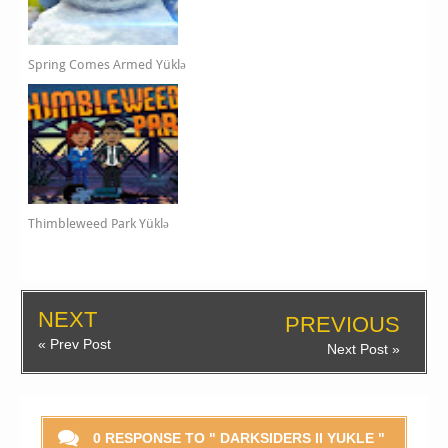
Spring Comes Armed Yüklə
Thimbleweed Park Yüklə
NEXT
PREVIOUS
« Prev Post
Next Post »
0 RESPONSE TO " DARKSIDERS II YUKLE "