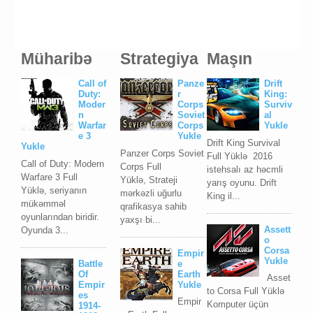
Müharibə
Strategiya
Maşın
Call of
Panze
Drift
Duty:
r
King:
Moder
Corps
Surviv
n
Soviet
al
Warfar
Corps
Yukle
e 3
Yukle
Drift King Survival
Yukle
Panzer Corps Soviet
Full Yüklə 2016
Call of Duty: Modern
Corps Full
istehsalı az həcmli
Warfare 3 Full
Yüklə, Strateji
yarış oyunu. Drift
Yüklə, seriyanın
mərkəzli uğurlu
King il...
mükəmməl
qrafikasya sahib
oyunlarından biridir.
yaxşı bi...
Assett
Oyunda 3...
o
Corsa
Empir
Yukle
Battle
e
Of
Earth
Asset
Empir
Yukle
to Corsa Full Yüklə
es
Empir
Komputer üçün
1914-