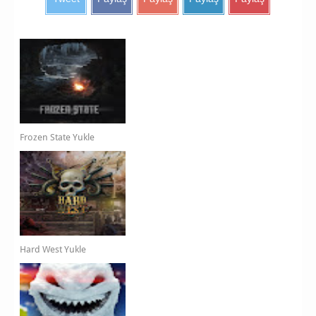
Frozen State Yukle
Hard West Yukle