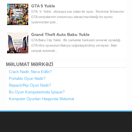
GTA 5 Yukle
GTA V Yukle , dünyaya səs salan bir oyun. Rockstar firmasının
GTA seriyalarının sonuncusu olaraq hazırladığı bu oyunu
syatımızdan puls...
Grand Theft Auto Baku Yukle
GTA Baku City Yukle , Bir zamanlar hərkəsin sevərək oynadığı
GTA Vice oyununun Bakıya uyğunlaşdırılmış versiyası. Bakı
seriyalı avtomob...
MƏLUMAT MƏRKƏZİ
Crack Nədir, Necə Edilir?
Portable Oyun Nədir?
Repack/Rip Oyun Nədir?
Bu Oyun Komputerimdə İşləyər?
Komputer Oyunları Haqqında Məlumat