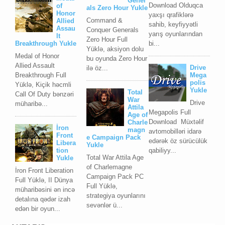
Gener
Download Olduqca
of
als Zero Hour Yukle
Honor
yaxşı qrafiklərə
Command &
Allied
sahib, keyfiyyətli
Assau
Conquer Generals
yarış oyunlarından
lt
Zero Hour Full
bi...
Breakthrough Yukle
Yüklə, aksiyon dolu
Medal of Honor
bu oyunda Zero Hour
Allied Assault
Drive
ilə öz...
Breakthrough Full
Mega
polis
Yüklə, Kiçik həcmli
Yukle
Total
Call Of Duty bənzəri
War
Drive
müharibə...
Attila
Megapolis Full
Age of
Download Müxtəlif
Charle
İron
magn
avtomobilləri idarə
Front
e Campaign Pack
edərək öz sürücülük
Libera
Yukle
qabiliyy...
tion
Total War Attila Age
Yukle
of Charlemagne
İron Front Liberation
Campaign Pack PC
Full Yüklə, II Dünya
Full Yüklə,
müharibəsini ən incə
strategiya oyunlarını
detalına qədər izah
sevənlər ü...
edən bir oyun...