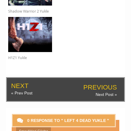
Shadow Warrior 2 Yukle
H1Z1 Yukle
NEXT
PREVIOUS
« Prev Post
Next Post »
0 RESPONSE TO " LEFT 4 DEAD YUKLE "