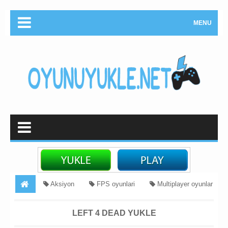
MENU
Aksiyon
FPS oyunlari
Multiplayer oyunlar
qorxulu oyun yukle
zombi oyunlari yukle
Left 4 Dead
LEFT 4 DEAD YUKLE
Yukle