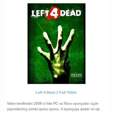
Left 4 Dead 1 Full Yüklə
Valve tərəfindən 2008-ci ildə PC və Xbox oyunçuları üçün
yayımlanmış zombi qorxu oyunu. 4 oyunçuya qədər co-op