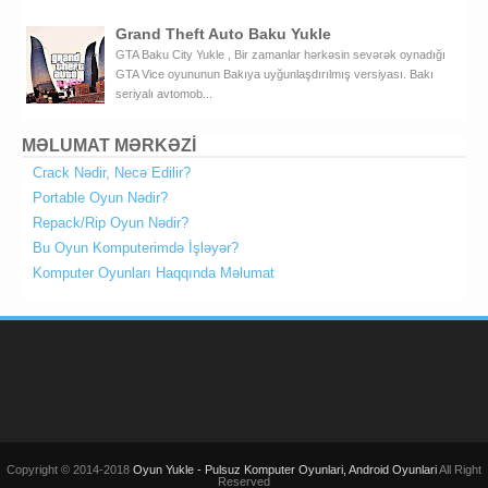
Grand Theft Auto Baku Yukle
GTA Baku City Yukle , Bir zamanlar hərkəsin sevərək oynadığı
GTA Vice oyununun Bakıya uyğunlaşdırılmış versiyası. Bakı
seriyalı avtomob...
MƏLUMAT MƏRKƏZİ
Crack Nədir, Necə Edilir?
Portable Oyun Nədir?
Repack/Rip Oyun Nədir?
Bu Oyun Komputerimdə İşləyər?
Komputer Oyunları Haqqında Məlumat
Copyright © 2014-2018
Oyun Yukle - Pulsuz Komputer Oyunlari, Android Oyunlari
All Right
Reserved