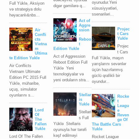
oyunudur.Yeni
Full Yüklə, Aksiyon
digər gəmilərə q...
xüsusiyyətləri,
və strategiya dolu
ssenariləri...
həyacanlı&nbs...
Act of
Aggre
Projec
Air
ssion
t Cars
Confli
-
Yukle
cts
Reboo
Vietna
t
Projec
m
Edition Yukle
t Cars
Ultima
Act of Aggression
Full Yüklə, maşın
te Edition Yukle
Reboot Edition Full
yarışlarını sevənlər
Air Conflicts
Yüklə Yeni
üçün hazırlanmış
Vietnam Ultimate
texnologiyalar və
güclü qrafikli bir
Edition PC 2015 Full
yeni orduların stra...
oyundur...
Yüklə, müharibə,
uçuş, simulator
Stellar
oyunlarını s...
Rocke
is
t
Yukle
Leagu
Lord
e
Stellari
Of
Reven
s Full
The
ge Of
Yüklə Stellaris
Fallen
The Battle Cars
Yukle
Yukle
oyunuyla hər tərəfi
kəşf edilməyi
Lord Of The Fallen
Rocket League