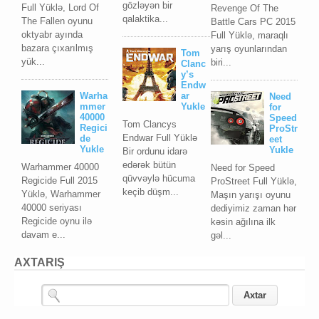
gözləyən bir
Full Yüklə, Lord Of
Revenge Of The
qalaktika...
The Fallen oyunu
Battle Cars PC 2015
oktyabr ayında
Full Yüklə, maraqlı
bazara çıxarılmış
yarış oyunlarından
Tom
yük...
biri...
Clanc
y’s
Endw
Warha
ar
Need
mmer
Yukle
for
40000
Speed
Tom Clancys
Regici
ProStr
Endwar Full Yüklə
de
eet
Yukle
Yukle
Bir ordunu idarə
edərək bütün
Warhammer 40000
Need for Speed
qüvvəylə hücuma
Regicide Full 2015
ProStreet Full Yüklə,
keçib düşm...
Yüklə, Warhammer
Maşın yarışı oyunu
40000 seriyası
dediyimiz zaman hər
Regicide oynu ilə
kəsin ağılına ilk
davam e...
gəl...
AXTARIŞ