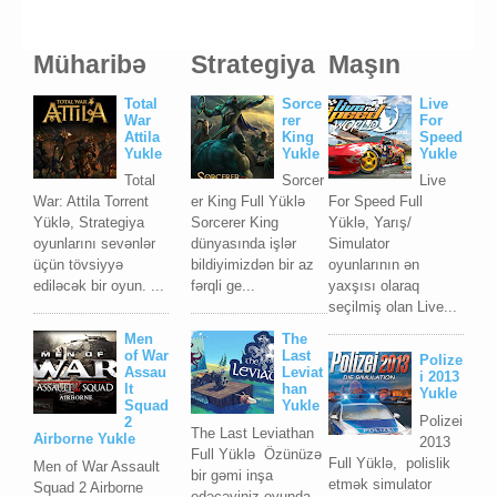
Müharibə
Strategiya
Maşın
Total
Sorce
Live
War
rer
For
Attila
King
Speed
Yukle
Yukle
Yukle
Total
Sorcer
Live
War: Attila Torrent
er King Full Yüklə
For Speed Full
Yüklə, Strategiya
Sorcerer King
Yüklə, Yarış/
oyunlarını sevənlər
dünyasında işlər
Simulator
üçün tövsiyyə
bildiyimizdən bir az
oyunlarının ən
ediləcək bir oyun. ...
fərqli ge...
yaxşısı olaraq
seçilmiş olan Live...
Men
The
of War
Last
Polize
Assau
Leviat
i 2013
lt
han
Yukle
Squad
Yukle
Polizei
2
The Last Leviathan
Airborne Yukle
2013
Full Yüklə Özünüzə
Full Yüklə, polislik
Men of War Assault
bir gəmi inşa
etmək simulator
Squad 2 Airborne
edəcəyiniz oyunda