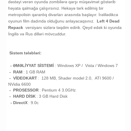
dəstəyi verən oyunda zombilərə qarşı müqavimət göstərib
həyata qalmağa çalışırsınız. Hekayə tərk edilmiş bir
metropolisin qaranlıq divarları arasında başlayır. İrəlilədikcə
oyunun film dadında olduğunu anlayacaqsınız.
Left 4 Dead
Repack
versiyanı sizlərə təqdim edirik. Qeyd edək ki oyunda
İngilis və Rus dilləri mövcuddur.
Sistem tələbləri:
- ƏMƏLİYYAT SİSTEMİ
:
Windows XP / Vista /
Windows 7
- RAM
: 1
GB RAM
- VİDEOKART
:
128 MB, Shader model 2.0, ATI 9600 /
NVidia 6600
- PROSESSOR
:
Pentium 4 3.0GHz
- HARD DİSK
: 3
GB
Hard Disk
- DirectX
: 9.0c