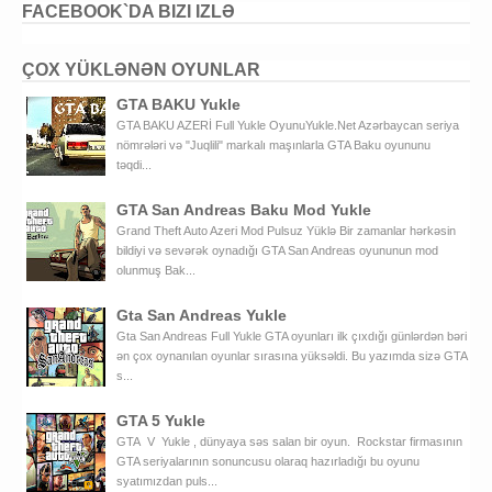
FACEBOOK`DA BIZI IZLƏ
ÇOX YÜKLƏNƏN OYUNLAR
GTA BAKU Yukle
GTA BAKU AZERİ Full Yukle OyunuYukle.Net Azərbaycan seriya
nömrələri və "Juqlili" markalı maşınlarla GTA Baku oyununu
təqdi...
GTA San Andreas Baku Mod Yukle
Grand Theft Auto Azeri Mod Pulsuz Yüklə Bir zamanlar hərkəsin
bildiyi və sevərək oynadığı GTA San Andreas oyununun mod
olunmuş Bak...
Gta San Andreas Yukle
Gta San Andreas Full Yukle GTA oyunları ilk çıxdığı günlərdən bəri
ən çox oynanılan oyunlar sırasına yüksəldi. Bu yazımda sizə GTA
s...
GTA 5 Yukle
GTA V Yukle , dünyaya səs salan bir oyun. Rockstar firmasının
GTA seriyalarının sonuncusu olaraq hazırladığı bu oyunu
syatımızdan puls...