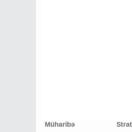
Müharibə
Stra