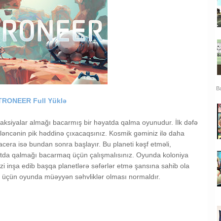
Ba
TRONEER Full Yüklə
reaksiyalar almağı bacarmış bir həyatda qalma oyunudur. İlk dəfə
əncənin pik həddinə çıxacaqsınız. Kosmik gəminiz ilə daha
acera isə bundan sonra başlayır. Bu planeti kəşf etməli,
yatda qalmağı bacarmaq üçün çalışmalısınız. Oyunda koloniya
zi inşa edib başqa planetlərə səfərlər etmə şansına sahib ola
ığı üçün oyunda müəyyən səhvliklər olması normaldır.