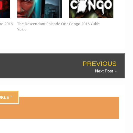
ead 2016
The Descendant Episode One
Congo 2016 Yukle
Yukle
PREVIOUS
Next Post »
UKLE "