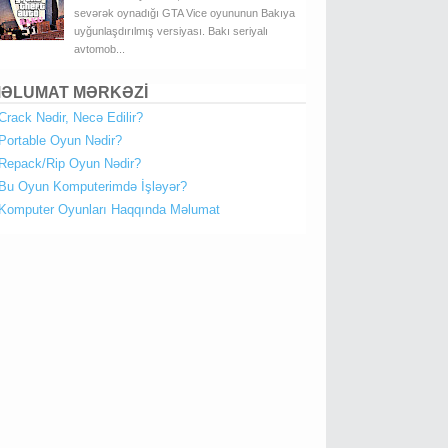
sevərək oynadığı GTA Vice oyununun Bakıya
uyğunlaşdırılmış versiyası. Bakı seriyalı
avtomob...
ƏLUMAT MƏRKƏZİ
Crack Nədir, Necə Edilir?
Portable Oyun Nədir?
Repack/Rip Oyun Nədir?
Bu Oyun Komputerimdə İşləyər?
Komputer Oyunları Haqqında Məlumat