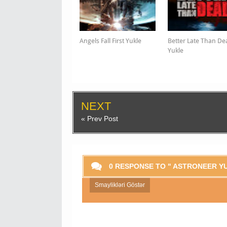
Angels Fall First Yukle
Better Late Than D
Yukle
NEXT
« Prev Post
0 RESPONSE TO " ASTRONEER Y
Smaylikləri Göstər