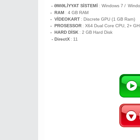
- ƏMƏLİYYAT SİSTEMİ
:
Windows 7 /
Wind
- RAM
: 4
GB RAM
- VİDEOKART
:
Discrete GPU (1 GB Ram)
- PROSESSOR
:
X64 Dual Core CPU, 2+ G
- HARD DİSK
: 2
GB
Hard Disk
- DirectX
: 11