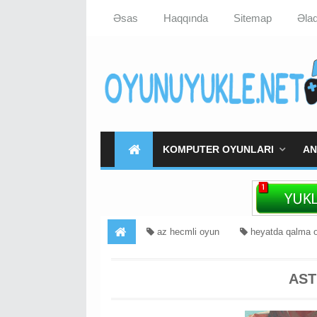
Əsas
Haqqında
Sitemap
Əla
KOMPUTER OYUNLARI
AN
az hecmli oyun
heyatda qalma 
Kosmos
uzay oyunlari yukle
Astroneer 
AST