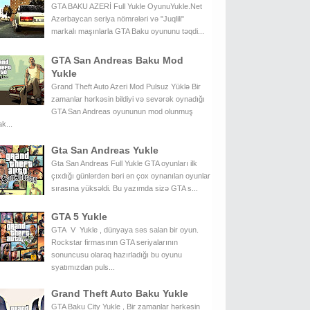
GTA BAKU AZERİ Full Yukle OyunuYukle.Net
Azərbaycan seriya nömrələri və "Juqlili"
markalı maşınlarla GTA Baku oyununu təqdi...
GTA San Andreas Baku Mod
Yukle
Grand Theft Auto Azeri Mod Pulsuz Yüklə Bir
zamanlar hərkəsin bildiyi və sevərək oynadığı
GTA San Andreas oyununun mod olunmuş
k...
Gta San Andreas Yukle
Gta San Andreas Full Yukle GTA oyunları ilk
çıxdığı günlərdən bəri ən çox oynanılan oyunlar
sırasına yüksəldi. Bu yazımda sizə GTA s...
GTA 5 Yukle
GTA V Yukle , dünyaya səs salan bir oyun.
Rockstar firmasının GTA seriyalarının
sonuncusu olaraq hazırladığı bu oyunu
syatımızdan puls...
Grand Theft Auto Baku Yukle
GTA Baku City Yukle , Bir zamanlar hərkəsin