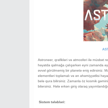
AS
Astroneer, qrafikləri və atmosferi ilə müsbət 
həyatda qalmağa çalışarkən eyni zamanda əyl
əvvəl görülməmiş bir planetə eniş edirsiniz. M
elementləri toplamalı və ən əhəmiyyətlisi hə
belə qura bilirsiniz. Zamanla öz kosmik gəmini
bilərsiniz. Hələ erkən giriş olaraq yayımland
Sistem tələbləri: