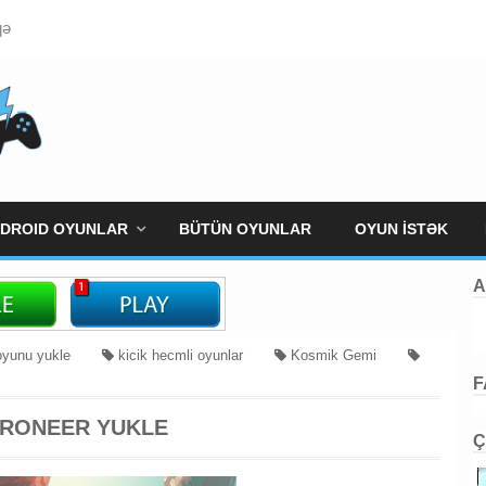
qə
DROID OYUNLAR
BÜTÜN OYUNLAR
OYUN İSTƏK
A
oyunu yukle
kicik hecmli oyunlar
Kosmik Gemi
F
Yukle
RONEER YUKLE
Ç