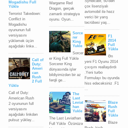
Syndicate, 50-dən
Mogadishu Full
Wargame Red
çox lisenziyalı
Yüklə
Dragon, gerçək
avtomobil ilə həzz
Terrorist Takedown:
zamanlı strategiya
verici bir yarış
Conflict in
oyunu. Oyun...
təcrübəsi yaş...
Mogadishu
oyununun full
Sorce
versiyasını
F1
rer
2014
yükləmək üçün
King
Full
Yukle
aşağıdakı linkə...
Yüklə
Sorcer
Ən
er King Full Yüklə
Call of
уеni F1 Oуunu 2014
Sorcerer King
Duty:
çıxışını reallaşdırdı
Ameri
dünyasında işlər
.Yеni turbо
can
bildiyimizdən bir az
Rush
Fоrmulауı bu оуundа
fərqli ge...
2 Full
hiss еdəсəksiniz .F1
Yüklə
...
Call of Duty:
The
American Rush
Last
Leviat
Blaze
2 oyununun full
han
Rush
versiyasını
Yukle
Full
aşağıdakı linkdən
Yüklə
The Last Leviathan
pulsuz yükləy...
Blaze
Full Yüklə Özünüzə
Rush, kiçik