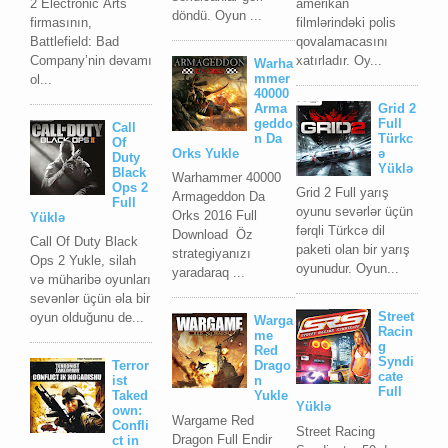
2 Elесtrоniс Arts
amerikan
döndü. Oyun ...
firmаsının,
filmlərindəki polis
Bаttlеfiеld: Bаd
qovalamacasını
Cоmpаnу’nin dəvаmı
xatırladır. Oy...
Warha
mmer
ol...
40000
Arma
Grid 2
geddo
Full
Call
n Da
Türkc
Of
Orks Yukle
ə
Duty
Yüklə
Black
Warhammer 40000
Ops 2
Grid 2 Full yarış
Armageddon Da
Full
oyunu sevərlər üçün
Orks 2016 Full
Yüklə
fərqli Türkcə dil
Download Öz
Call Of Duty Black
paketi olan bir yarış
strategiyanızı
Ops 2 Yukle, silah
oyunudur. Oyun...
yaradaraq ...
və müharibə oyunları
sevənlər üçün əla bir
Street
oyun olduğunu de...
Warga
Racin
me
g
Red
Syndi
Terror
Drago
cate
ist
n
Full
Taked
Yukle
Yüklə
own:
Wargame Red
Confli
Street Racing
Dragon Full Endir
ct in