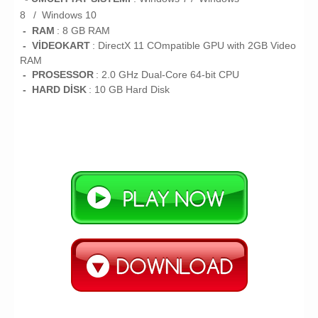
8
/
Windows 10
- RAM
: 8
GB RAM
- VİDEOKART
:
DirectX 11 COmpatible GPU with 2GB Video
RAM
- PROSESSOR
:
2.0 GHz Dual-Core 64-bit CPU
- HARD DİSK
: 10
GB
Hard Disk