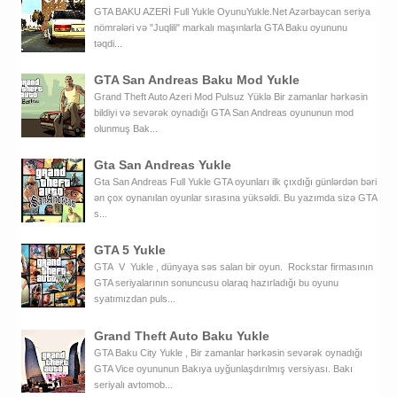
GTA BAKU AZERİ Full Yukle OyunuYukle.Net Azərbaycan seriya
nömrələri və "Juqlili" markalı maşınlarla GTA Baku oyununu
təqdi...
GTA San Andreas Baku Mod Yukle
Grand Theft Auto Azeri Mod Pulsuz Yüklə Bir zamanlar hərkəsin
bildiyi və sevərək oynadığı GTA San Andreas oyununun mod
olunmuş Bak...
Gta San Andreas Yukle
Gta San Andreas Full Yukle GTA oyunları ilk çıxdığı günlərdən bəri
ən çox oynanılan oyunlar sırasına yüksəldi. Bu yazımda sizə GTA
s...
GTA 5 Yukle
GTA V Yukle , dünyaya səs salan bir oyun. Rockstar firmasının
GTA seriyalarının sonuncusu olaraq hazırladığı bu oyunu
syatımızdan puls...
Grand Theft Auto Baku Yukle
GTA Baku City Yukle , Bir zamanlar hərkəsin sevərək oynadığı
GTA Vice oyununun Bakıya uyğunlaşdırılmış versiyası. Bakı
seriyalı avtomob...