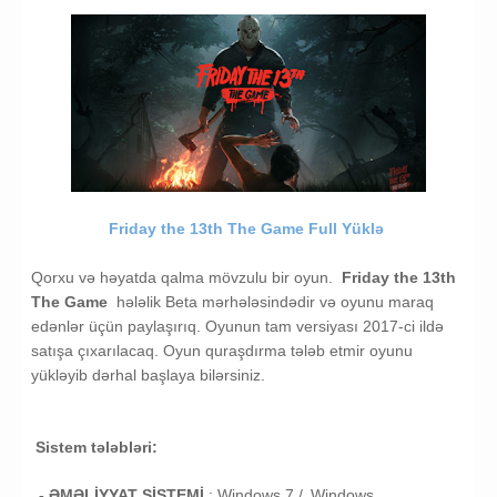
Friday the 13th The Game Full Yüklə
Qorxu və həyatda qalma mövzulu bir oyun.
Friday the 13th
The Game
hələlik Beta mərhələsindədir və oyunu maraq
edənlər üçün paylaşırıq. Oyunun tam versiyası 2017-ci ildə
satışa çıxarılacaq. Oyun quraşdırma tələb etmir oyunu
yükləyib dərhal başlaya bilərsiniz.
Sistem tələbləri:
- ƏMƏLİYYAT SİSTEMİ
:
Windows 7 /
Windows