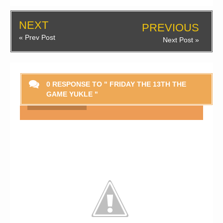
NEXT
PREVIOUS
« Prev Post
Next Post »
0 RESPONSE TO " FRIDAY THE 13TH THE
GAME YUKLE "
Smaylikləri Göstər