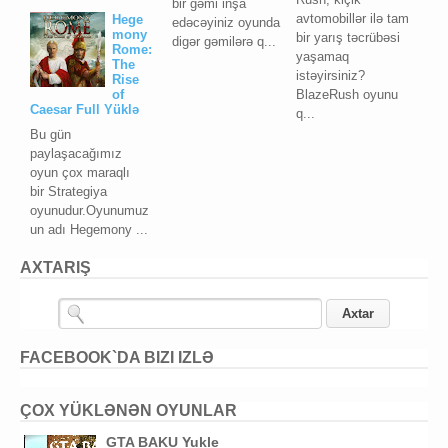
bir gəmi inşa
avtomobillər ilə tam
Hege
edəcəyiniz oyunda
mony
bir yarış təcrübəsi
digər gəmilərə q...
Rome:
yaşamaq
The
istəyirsiniz?
Rise
BlazeRush oyunu
of
Caesar Full Yüklə
q...
Bu gün
paylaşacağımız
oyun çox maraqlı
bir Strategiya
oyunudur.Oyunumuz
un adı Hegemony ...
AXTARIŞ
FACEBOOK`DA BIZI IZLƏ
ÇOX YÜKLƏNƏN OYUNLAR
GTA BAKU Yukle