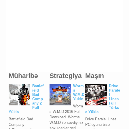
Müharibə
Strategiya
Maşın
Battlef
Worm
Drive
ield
s
Parale
Bad
W.M.D
l
Comp
Yukle
Lines
any 2
Full
Worm
Full
Türkc
s W.M.D 2016 Full
Yüklə
ə Yüklə
Download Worms
Battlefield Bad
Drive Paralel Lines
W.M.D ilə sevdiyiniz
Company
PC oyunu bizə
soxulcanlar geri