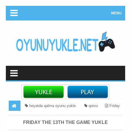
MENU
heyatda qalma oyunu yukle
qorxu
Friday
the 13th The Game Yukle
FRIDAY THE 13TH THE GAME YUKLE