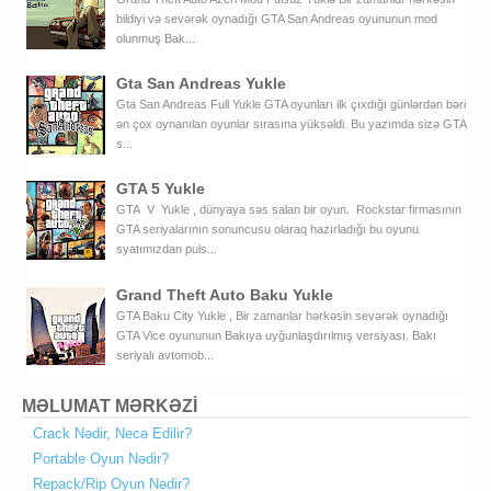
bildiyi və sevərək oynadığı GTA San Andreas oyununun mod
olunmuş Bak...
Gta San Andreas Yukle
Gta San Andreas Full Yukle GTA oyunları ilk çıxdığı günlərdən bəri
ən çox oynanılan oyunlar sırasına yüksəldi. Bu yazımda sizə GTA
s...
GTA 5 Yukle
GTA V Yukle , dünyaya səs salan bir oyun. Rockstar firmasının
GTA seriyalarının sonuncusu olaraq hazırladığı bu oyunu
syatımızdan puls...
Grand Theft Auto Baku Yukle
GTA Baku City Yukle , Bir zamanlar hərkəsin sevərək oynadığı
GTA Vice oyununun Bakıya uyğunlaşdırılmış versiyası. Bakı
seriyalı avtomob...
MƏLUMAT MƏRKƏZİ
Crack Nədir, Necə Edilir?
Portable Oyun Nədir?
Repack/Rip Oyun Nədir?