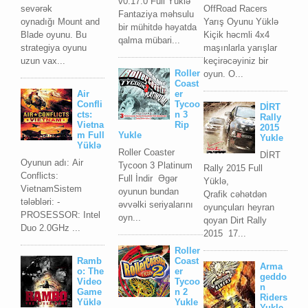
v0.17.0 Full Yüklə
sevərək
OffRoad Racers
Fantaziya məhsulu
oynadığı Mount and
Yarış Oyunu Yüklə
bir mühitdə həyatda
Blade oyunu. Bu
Kiçik həcmli 4x4
qalma mübari...
strategiya oyunu
maşınlarla yarışlar
uzun vax...
keçirəcəyiniz bir
Roller
oyun. O...
Coast
Air
er
Confli
Tycoo
DİRT
cts:
n 3
Rally
Vietna
Rip
2015
m Full
Yukle
Yukle
Yüklə
Roller Coaster
DİRT
Oyunun adı: Air
Tycoon 3 Platinum
Rally 2015 Full
Conflicts:
Full İndir Əgər
Yüklə,
VietnamSistem
oyunun bundan
Qrafik cəhətdən
tələbləri: -
əvvəlki seriyalarını
oyunçuları heyran
PROSESSOR: Intel
oyn...
qoyan Dirt Rally
Duo 2.0GHz ...
2015 17...
Roller
Ramb
Coast
Arma
o: The
er
geddo
Video
Tycoo
n
Game
n 2
Riders
Yüklə
Yukle
Yukle