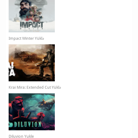
Impact Winter Yüklə
Krai Mira: Extended Cut Yüklə
Diluvion Yukle