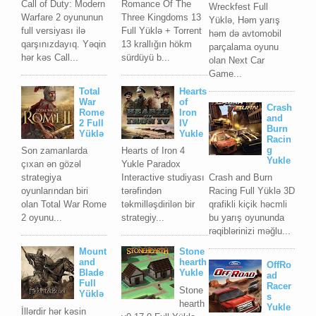
Call of Duty: Modern
Romance Of The
Wreckfest Full
Warfare 2 oyununun
Three Kingdoms 13
Yüklə, Həm yarış
full versiyası ilə
Full Yüklə + Torrent
həm də avtomobil
qarşınızdayıq. Yəqin
13 krallığın hökm
parçalama oyunu
hər kəs Call...
sürdüyü b...
olan Next Car
Game...
Total
Hearts
War
of
Crash
Rome
Iron
and
2 Full
IV
Burn
Yüklə
Yukle
Racin
g
Son zamanlarda
Hearts of Iron 4
Yukle
çıxan ən gözəl
Yukle Paradox
strategiya
Interactive studiyası
Crash and Burn
oyunlarından biri
tərəfindən
Racing Full Yüklə 3D
olan Total War Rome
təkmilləşdirilən bir
qrafikli kiçik həcmli
2 oyunu...
strategiy...
bu yarış oyununda
rəqiblərinizi məğlu...
Mount
Stone
and
hearth
OffRo
Blade
Yukle
ad
Full
Racer
Stone
Yüklə
s
hearth
Yukle
İllərdir hər kəsin