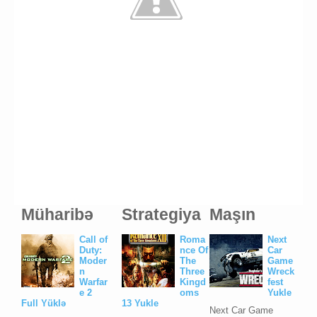
Müharibə
Strategiya
Maşın
Call of
Roma
Next
Duty:
nce Of
Car
Moder
The
Game
n
Three
Wreck
Warfar
Kingd
fest
e 2
oms
Yukle
Full Yüklə
13 Yukle
Next Car Game