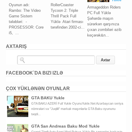
Oyunun adı:
RollerCoaster
Armageddon Riders
Rambo: The Video
Tycoon 2: Triple
PC Full Yüklə
Game Sistem
Thrill Pack Full
Şəhərdə maşın
tələbləri: -
Yüklə Atari firması
sürərkən qarşınıza
PROSESSOR: Core
tərəfindən 2002-ci...
çıxan zombiləri əzib
i5, ...
keçərək&n...
AXTARIŞ
FACEBOOK`DA BIZI IZLƏ
ÇOX YÜKLƏNƏN OYUNLAR
GTA BAKU Yukle
GTA BAKU AZERİ Full Yukle OyunuYukle.Net Azərbaycan seriya
nömrələri və "Juqlili" markalı maşınlarla GTA Baku oyununu
təqdi...
GTA San Andreas Baku Mod Yukle
Grand Theft Auto Azeri Mod Pulsuz Yüklə Bir zamanlar hərkəsin