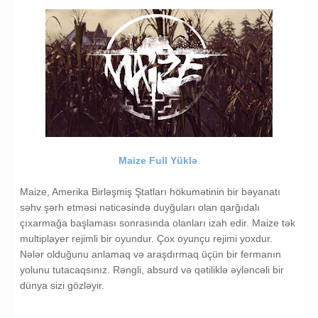
Maize Full Yüklə
Maize, Amerika Birləşmiş Ştatları hökumətinin bir bəyanatı
səhv şərh etməsi nəticəsində duyğuları olan qarğıdalı
çıxarmağa başlaması sonrasında olanları izah edir. Maize tək
multiplayer rejimli bir oyundur. Çox oyunçu rejimi yoxdur.
Nələr olduğunu anlamaq və araşdırmaq üçün bir fermanın
yolunu tutacaqsınız. Rəngli, absurd və qətiliklə əyləncəli bir
dünya sizi gözləyir.