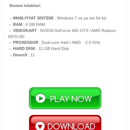
Sistem tələbləri:
- ƏMƏLİYYAT SİSTEMİ
:
Windows 7 və ya üst 64-bit
- RAM
: 4
GB RAM
- VİDEOKART
:
NVIDIA GeForce 460 GTX / AMD Radeon
6870 HD
- PROSESSOR
:
Dual-core Intel / AMD 2.0 GHz
- HARD DİSK
: 11
GB
Hard Disk
- DirectX
: 11