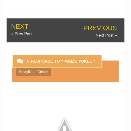
NEXT
PREVIOUS
« Prev Post
Next Post »
0 RESPONSE TO " MAIZE YUKLE "
Smaylikləri Göstər