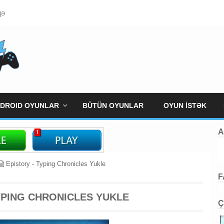
qə
DROID OYUNLAR
BÜTÜN OYUNLAR
OYUN İSTƏK
A
Epistory - Typing Chronicles Yukle
F
YPING CHRONICLES YUKLE
Ç