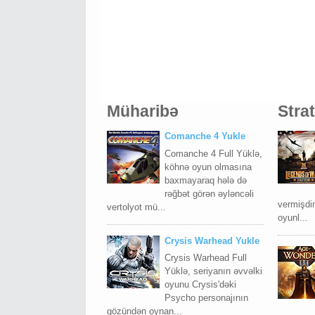
Müharibə
Stra
Comanche 4 Yukle
Comanche 4 Full Yüklə,
köhnə oyun olmasına
baxmayaraq hələ də
rəğbət görən əyləncəli
vermişdim
vertolyot mü...
oyunl...
Crysis Warhead Yukle
Crysis Warhead Full
Yüklə, seriyanın əvvəlki
oyunu Crysis'dəki
Psycho personajının
gözündən oynan...