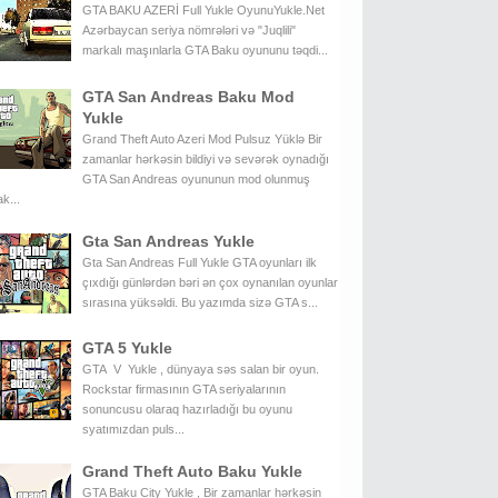
GTA BAKU AZERİ Full Yukle OyunuYukle.Net
Azərbaycan seriya nömrələri və "Juqlili"
markalı maşınlarla GTA Baku oyununu təqdi...
GTA San Andreas Baku Mod
Yukle
Grand Theft Auto Azeri Mod Pulsuz Yüklə Bir
zamanlar hərkəsin bildiyi və sevərək oynadığı
GTA San Andreas oyununun mod olunmuş
k...
Gta San Andreas Yukle
Gta San Andreas Full Yukle GTA oyunları ilk
çıxdığı günlərdən bəri ən çox oynanılan oyunlar
sırasına yüksəldi. Bu yazımda sizə GTA s...
GTA 5 Yukle
GTA V Yukle , dünyaya səs salan bir oyun.
Rockstar firmasının GTA seriyalarının
sonuncusu olaraq hazırladığı bu oyunu
syatımızdan puls...
Grand Theft Auto Baku Yukle
GTA Baku City Yukle , Bir zamanlar hərkəsin