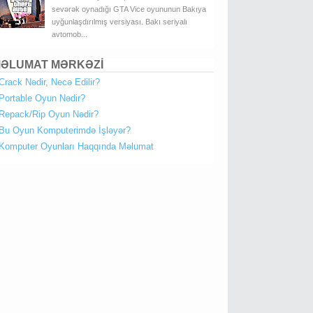
sevərək oynadığı GTA Vice oyununun Bakıya
uyğunlaşdırılmış versiyası. Bakı seriyalı
avtomob...
ƏLUMAT MƏRKƏZİ
Crack Nədir, Necə Edilir?
Portable Oyun Nədir?
Repack/Rip Oyun Nədir?
Bu Oyun Komputerimdə İşləyər?
Komputer Oyunları Haqqında Məlumat