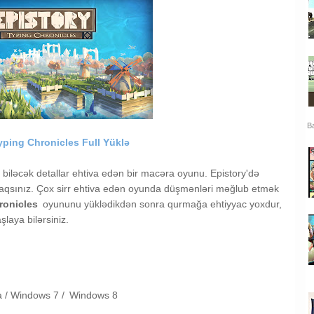
Ba
yping Chronicles Full Yüklə
 biləcək detallar ehtiva edən bir macəra oyunu. Epistory'də
acaqsınız. Çox sirr ehtiva edən oyunda düşmənləri məğlub etmək
ronicles
oyununu yüklədikdən sonra qurmağa ehtiyyac yoxdur,
laya bilərsiniz.
a /
Windows 7 /
Windows 8