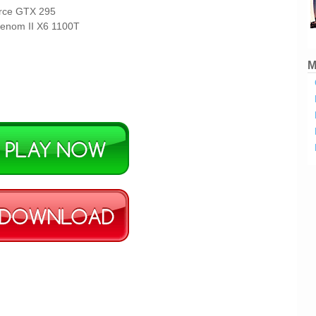
rce GTX 295
Phenom II X6 1100T
M