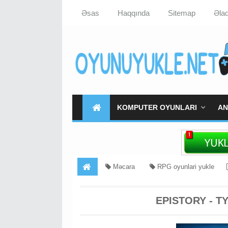
Əsas
Haqqında
Sitemap
Əla
KOMPUTER OYUNLARI
AN
Məcara
RPG oyunlari yukle
EPISTORY - T