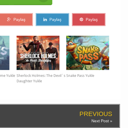
Paylaş
Paylaş
Paylaş
ame Yukle
Sherlock Holmes: The Devil`s
Snake Pass Yukle
Daughter Yukle
PREVIOUS
Next Post »