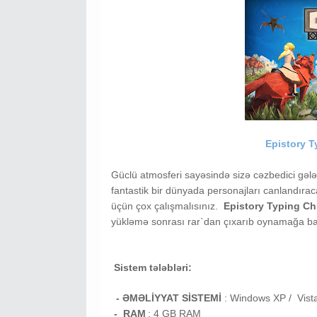
Epistory T
Güclü atmosferi sayəsində sizə cəzbedici gələ
fantastik bir dünyada personajları canlandır
üçün çox çalışmalısınız.
Epistory Typing Ch
yükləmə sonrası rar`dan çıxarıb oynamağa baş
Sistem tələbləri:
- ƏMƏLİYYAT SİSTEMİ
:
Windows XP / Vist
- RAM
: 4
GB RAM