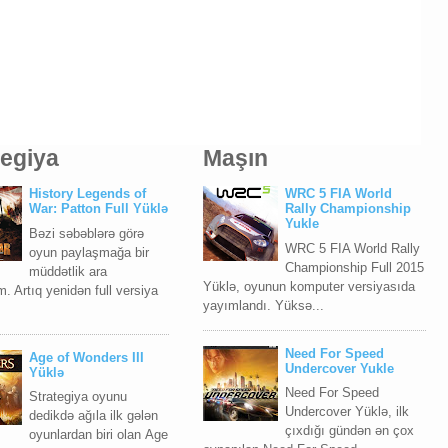
tegiya
Maşın
History Legends of
WRC 5 FIA World
War: Patton Full Yüklə
Rally Championship
Yukle
Bəzi səbəblərə görə
WRC 5 FIA World Rally
oyun paylaşmağa bir
Championship Full 2015
müddətlik ara
Yüklə, oyunun komputer versiyasıda
. Artıq yenidən full versiya
yayımlandı. Yüksə...
Need For Speed
Age of Wonders III
Undercover Yukle
Yüklə
Need For Speed
Strategiya oyunu
Undercover Yüklə, ilk
dedikdə ağıla ilk gələn
çıxdığı gündən ən çox
oyunlardan biri olan Age