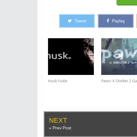
Tweet
Paylaş
Husk Yukle
Paws: A Shelter 2 G
NEXT
« Prev Post