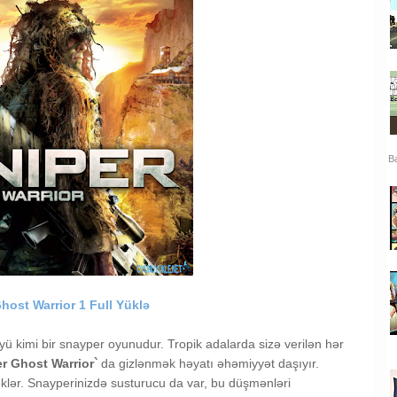
Ba
host Warrior 1 Full Yüklə
 kimi bir snayper oyunudur. Tropik adalarda sizə verilən hər
r Ghost Warrior`
da gizlənmək həyatı əhəmiyyət daşıyır.
klər. Snayperinizdə susturucu da var, bu düşmənləri