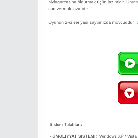
hiyləgərcəsinə öldürmək üçün lazımidir. Unu
son vermək lazımdır.
Oyunun 2-ci seriyası saytımızda mövcuddur
Sistem Tələbləri:
- ƏMƏLİYYAT SİSTEMİ:
Windows XP / Vista