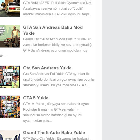
GTA BAKU AZERİ Full Yukle OyunuYukle.Net
Azərbaycan seriya nömrələri və "Juqlili"
markalı maşınlarla GTA Baku oyununu təqdi...
GTA San Andreas Baku Mod
Yukle
Grand Theft Auto Azeri Mod Pulsuz Yüklə Bir
zamanlar hərkəsin bildiyi və sevərək oynadığı
GTA San Andreas oyununun mod olunmuş
k...
Gta San Andreas Yukle
Gta San Andreas Full Yukle GTA oyunları ilk
çıxdığı günlərdən bəri ən çox oynanılan oyunlar
sırasına yüksəldi. Bu yazımda sizə GTA s...
GTA 5 Yukle
GTA V Yukle , dünyaya səs salan bir oyun.
Rockstar firmasının GTA seriyalarının
sonuncusu olaraq hazırladığı bu oyunu
syatımızdan puls...
Grand Theft Auto Baku Yukle
GTA Baku City Yukle , Bir zamanlar hərkəsin