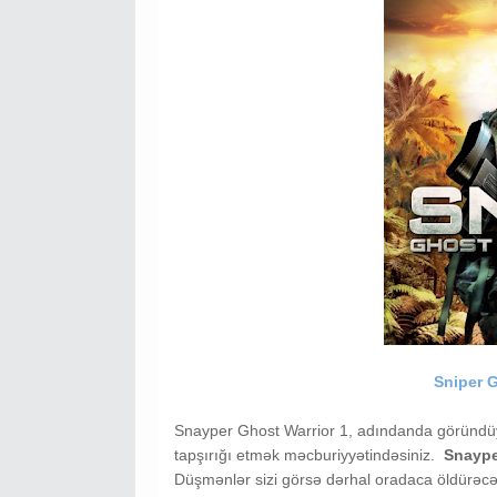
Sniper G
Snayper Ghost Warrior 1, adındanda göründüyü
tapşırığı etmək məcburiyyətindəsiniz.
Snaype
Düşmənlər sizi görsə dərhal oradaca öldürəcə