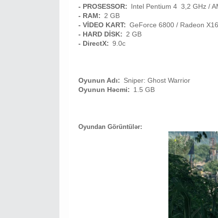
- PROSESSOR:
Intel Pentium 4 3,2 GHz / 
- RAM:
2 GB
- VİDEO KART:
GeForce 6800 / Radeon X1
- HARD DİSK:
2 GB
- DirectX:
9.0c
Oyunun Adı:
Sniper: Ghost Warrior
Oyunun Həcmi:
1.5 GB
Oyundan Görüntülər: