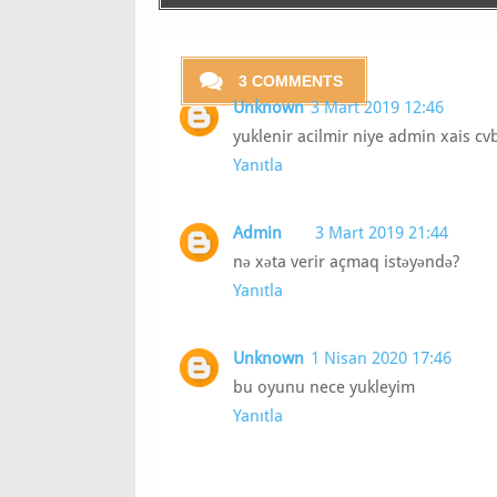
3 COMMENTS
Unknown
3 Mart 2019 12:46
yuklenir acilmir niye admin xais cv
Yanıtla
Admin
3 Mart 2019 21:44
nə xəta verir açmaq istəyəndə?
Yanıtla
Unknown
1 Nisan 2020 17:46
bu oyunu nece yukleyim
Yanıtla