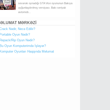
sevərək oynadığı GTA Vice oyununun Bakıya
uyğunlaşdırılmış versiyası. Bakı seriyalı
avtomob...
ƏLUMAT MƏRKƏZİ
Crack Nədir, Necə Edilir?
Portable Oyun Nədir?
Repack/Rip Oyun Nədir?
Bu Oyun Komputerimdə İşləyər?
Komputer Oyunları Haqqında Məlumat