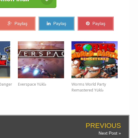
Paylaş
Paylaş
Paylaş
 Danger
Everspace Yüklə
Worms World Party
Remastered Yüklə
PREVIOUS
Next Post »