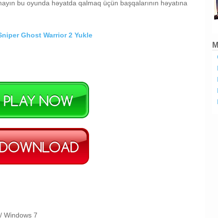
tmayın bu oyunda həyatda qalmaq üçün başqalarının həyatına
Sniper Ghost Warrior 2 Yukle
M
 / Windows 7