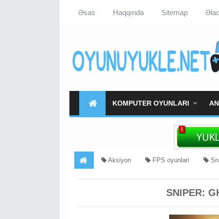
Əsas
Haqqında
Sitemap
Əla
KOMPUTER OYUNLARI
AN
Aksiyon
FPS oyunlari
Sna
Ghost Warrior Yukle
SNIPER: 