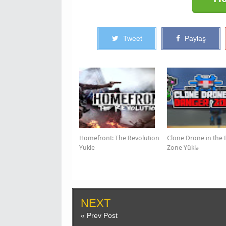
Tweet
Paylaş
Homefront: The Revolution
Clone Drone in the
Yukle
Zone Yüklə
NEXT
« Prev Post