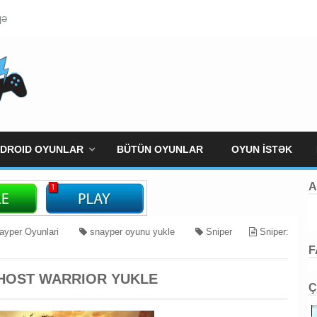
qə
DROID OYUNLAR
BÜTÜN OYUNLAR
OYUN İSTƏK
A
yper Oyunlari
snayper oyunu yukle
Sniper
Sniper:
F
GHOST WARRIOR YUKLE
Ç