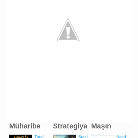
Müharibə
Strategiya
Maşın
Total
Steel
Need