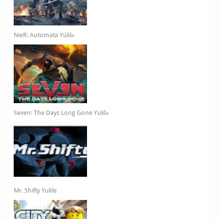
NieR: Automata Yüklə
Seven: The Days Long Gone Yüklə
Mr. Shifty Yukle