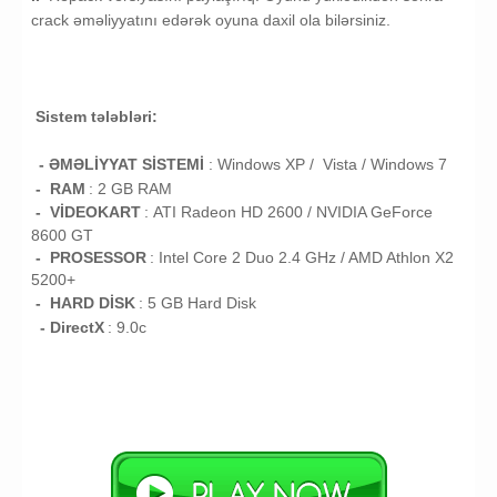
crack əməliyyatını edərək oyuna daxil ola bilərsiniz.
Sistem tələbləri:
- ƏMƏLİYYAT SİSTEMİ
:
Windows XP / Vista /
Windows 7
- RAM
: 2
GB RAM
- VİDEOKART
:
ATI Radeon HD 2600 / NVIDIA GeForce
8600 GT
- PROSESSOR
:
Intel Core 2 Duo 2.4 GHz / AMD Athlon X2
5200+
- HARD DİSK
: 5
GB
Hard Disk
- DirectX
: 9.0c