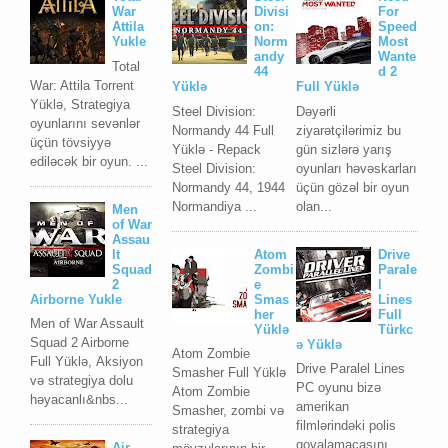
War
Divisi
For
Attila
on:
Speed
Yukle
Norm
Most
andy
Wante
Total
44
d 2
War: Attila Torrent
Yüklə
Full Yüklə
Yüklə, Strategiya
Steel Division:
Dəyərli
oyunlarını sevənlər
Normandy 44 Full
ziyarətçilərimiz bu
üçün tövsiyyə
Yüklə - Repack
gün sizlərə yarış
ediləcək bir oyun. ...
Steel Division:
oyunları həvəskarları
Normandy 44, 1944
üçün gözəl bir oyun
Normandiya ...
olan...
Men
of War
Assau
lt
Atom
Drive
Squad
Zombi
Parale
2
e
l
Airborne Yukle
Smas
Lines
her
Full
Men of War Assault
Yüklə
Türkc
Squad 2 Airborne
ə Yüklə
Atom Zombie
Full Yüklə, Aksiyon
Drive Paralel Lines
Smasher Full Yüklə
və strategiya dolu
PC oyunu bizə
Atom Zombie
həyacanlı&nbs...
amerikan
Smasher, zombi və
filmlərindəki polis
strategiya
qovalamacasını
Air