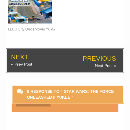
LEGO City Undercover Yüklə
NEXT
PREVIOUS
« Prev Post
Next Post »
0 RESPONSE TO " STAR WARS: THE FORCE
UNLEASHED II YUKLE "
Smaylikləri Göstər