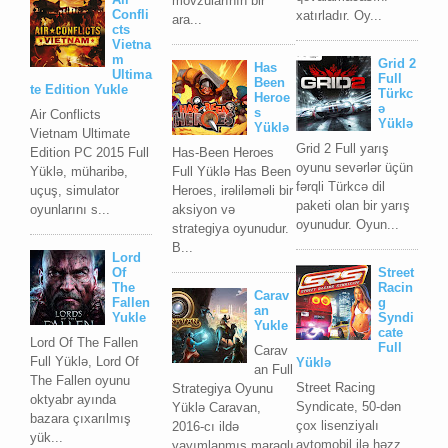
mövzularının bir
Confli
xatırladır. Oy...
ara...
cts
Vietna
m
Grid 2
Has
Ultima
Full
Been
te Edition Yukle
Türkc
Heroe
ə
s
Air Conflicts
Yüklə
Yüklə
Vietnam Ultimate
Grid 2 Full yarış
Edition PC 2015 Full
Has-Been Heroes
oyunu sevərlər üçün
Yüklə, müharibə,
Full Yüklə Has Been
fərqli Türkcə dil
uçuş, simulator
Heroes, irəliləməli bir
paketi olan bir yarış
oyunlarını s...
aksiyon və
oyunudur. Oyun...
strategiya oyunudur.
B...
Lord
Of
Street
The
Racin
Carav
Fallen
g
an
Yukle
Syndi
Yukle
cate
Lord Of The Fallen
Full
Carav
Full Yüklə, Lord Of
Yüklə
an Full
The Fallen oyunu
Street Racing
Strategiya Oyunu
oktyabr ayında
Syndicate, 50-dən
Yüklə Caravan,
bazara çıxarılmış
çox lisenziyalı
2016-cı ildə
yük...
avtomobil ilə həzz
yayımlanmış maraqlı