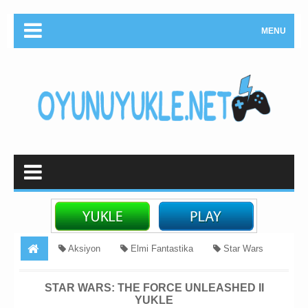
MENU
Aksiyon
Elmi Fantastika
Star Wars
oyunlari
Star Wars: The Force Unleashed II Yukle
STAR WARS: THE FORCE UNLEASHED II
YUKLE