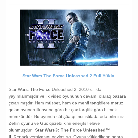
Star Wars The Force Unleashed 2 Full Yüklə
Star Wars: The Force Unleashed 2, 2010-ci ildə
yayımlanmışdır və ilk video oyununun davamı olaraq bazara
çıxarılmışdır. Həm müsbət, həm də mənfi tənqidlərə məruz
qalan oyunda ilk oyuna görə bir çox fərqlilik görə bilmək
mümkündür. Bu oyunda cüt şüa qılıncı istifadə edə bilirsiniz.
Zehin oyunu və Güc qəzəbi kimi enerjilər əlavə
olunmuşdur.
Star Wars®: The Force Unleashed™
II
Repack versiyasını paylaşırıq. Oyunu yüklədikdən sonra