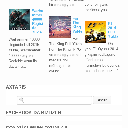
verici bir yarış
bir strategiya o...
təcrübəsi yaş...
Warha
mmer
For
40000
The
Regici
F1
King
de
2014
Yukle
Yukle
Full
Yüklə
For
Warhammer 40000
Ən
The King Full Yüklə
Regicide Full 2015
уеni F1 Oуunu 2014
For The Kinq, RPG
Yüklə, Warhammer
çıxışını reallaşdırdı
və strategiya əsaslı
40000 seriyası
.Yеni turbо
məcara dolu
Regicide oynu ilə
Fоrmulауı bu оуundа
möhtəşəm bir
davam e...
hiss еdəсəksiniz .F1
oyund...
...
AXTARIŞ
FACEBOOK`DA BIZI IZLƏ
ÇOX YÜKLƏNƏN OYUNLAR