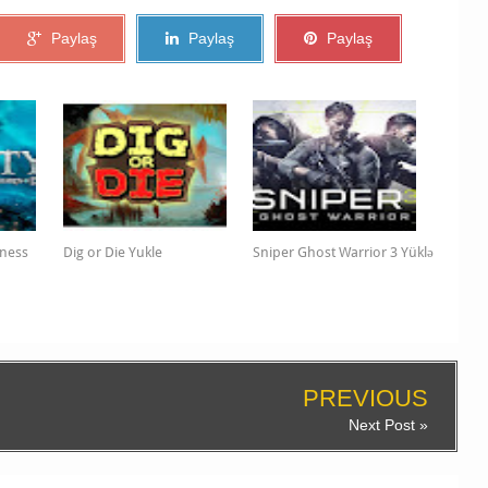
Paylaş
Paylaş
Paylaş
kness
Dig or Die Yukle
Sniper Ghost Warrior 3 Yüklə
PREVIOUS
Next Post »