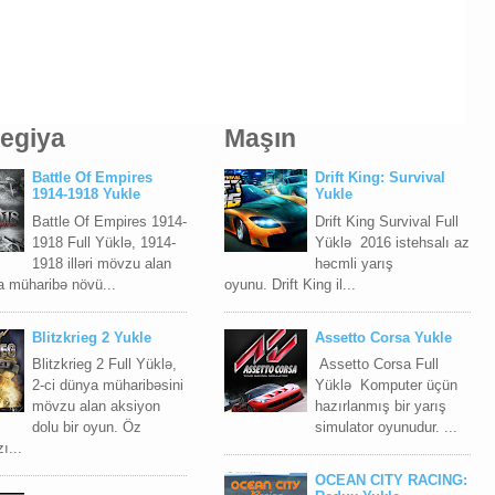
tegiya
Maşın
Battle Of Empires
Drift King: Survival
1914-1918 Yukle
Yukle
Battle Of Empires 1914-
Drift King Survival Full
1918 Full Yüklə, 1914-
Yüklə 2016 istehsalı az
1918 illəri mövzu alan
həcmli yarış
a müharibə növü...
oyunu. Drift King il...
Blitzkrieg 2 Yukle
Assetto Corsa Yukle
Blitzkrieg 2 Full Yüklə,
Assetto Corsa Full
2-ci dünya müharibəsini
Yüklə Komputer üçün
mövzu alan aksiyon
hazırlanmış bir yarış
dolu bir oyun. Öz
simulator oyunudur. ...
ı...
OCEAN CITY RACING: