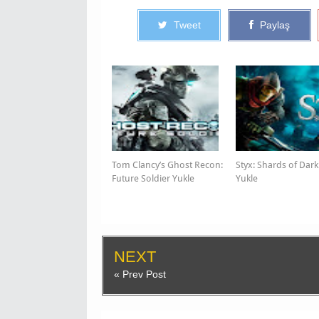
Tweet
Paylaş
Tom Clancy’s Ghost Recon:
Styx: Shards of Dar
Future Soldier Yukle
Yukle
NEXT
« Prev Post