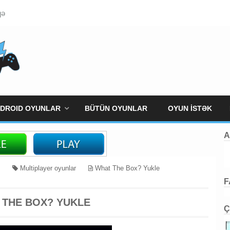
qə
DROID OYUNLAR
BÜTÜN OYUNLAR
OYUN İSTƏK
A
Multiplayer oyunlar
What The Box? Yukle
F
 THE BOX? YUKLE
Ç