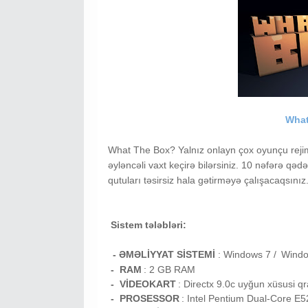
What
What The Box? Yalnız onlayn çox oyunçu rejimi
əyləncəli vaxt keçirə bilərsiniz. 10 nəfərə 
qutuları təsirsiz hala gətirməyə çalışacaqsınız
Sistem tələbləri:
- ƏMƏLİYYAT SİSTEMİ
:
Windows 7 /
Wind
- RAM
: 2
GB RAM
- VİDEOKART
:
Directx 9.0c uyğun xüsusi qra
- PROSESSOR
:
Intel Pentium Dual-Core E