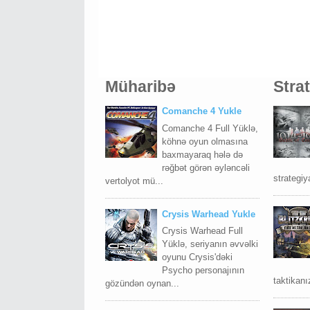
Müharibə
Stra
Comanche 4 Yukle
Comanche 4 Full Yüklə,
köhnə oyun olmasına
baxmayaraq hələ də
rəğbət görən əyləncəli
strategiy
vertolyot mü...
Crysis Warhead Yukle
Crysis Warhead Full
Yüklə, seriyanın əvvəlki
oyunu Crysis'dəki
Psycho personajının
taktikanız
gözündən oynan...