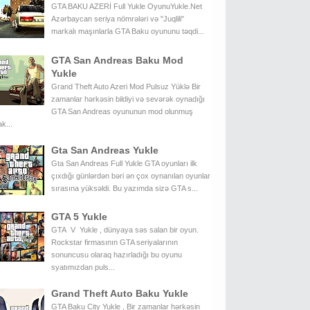
GTA BAKU AZERİ Full Yukle OyunuYukle.Net
Azərbaycan seriya nömrələri və "Juqlili"
markalı maşınlarla GTA Baku oyununu təqdi...
GTA San Andreas Baku Mod
Yukle
Grand Theft Auto Azeri Mod Pulsuz Yüklə Bir
zamanlar hərkəsin bildiyi və sevərək oynadığı
GTA San Andreas oyununun mod olunmuş
k...
Gta San Andreas Yukle
Gta San Andreas Full Yukle GTA oyunları ilk
çıxdığı günlərdən bəri ən çox oynanılan oyunlar
sırasına yüksəldi. Bu yazımda sizə GTA s...
GTA 5 Yukle
GTA V Yukle , dünyaya səs salan bir oyun.
Rockstar firmasının GTA seriyalarının
sonuncusu olaraq hazırladığı bu oyunu
syatımızdan puls...
Grand Theft Auto Baku Yukle
GTA Baku City Yukle , Bir zamanlar hərkəsin