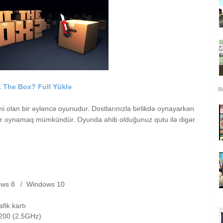
 The Box? Full Yüklə
Ba
 olan bir əyləncə oyunudur. Dostlarınızla birlikdə oynayarkən
qədər oynamaq mümkündür. Oyunda ahib olduğunuz qutu ilə digər
.
ows 8
/
Windows 10
fik kartı
5200 (2.5GHz)