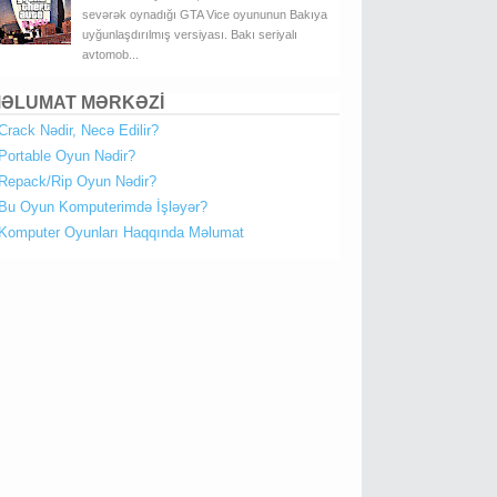
sevərək oynadığı GTA Vice oyununun Bakıya
uyğunlaşdırılmış versiyası. Bakı seriyalı
avtomob...
ƏLUMAT MƏRKƏZİ
Crack Nədir, Necə Edilir?
Portable Oyun Nədir?
Repack/Rip Oyun Nədir?
Bu Oyun Komputerimdə İşləyər?
Komputer Oyunları Haqqında Məlumat