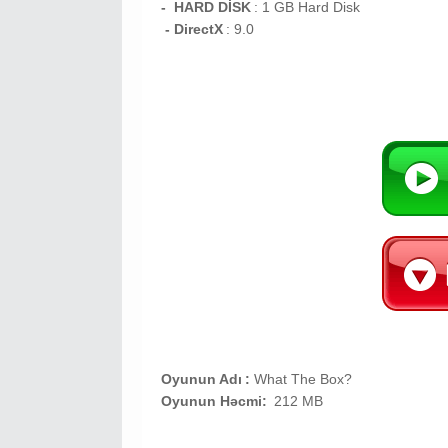
- HARD DİSK
: 1
GB
Hard Disk
- DirectX
: 9.0
Oyunun Adı
:
What The Box?
Oyunun Həcmi:
212 MB