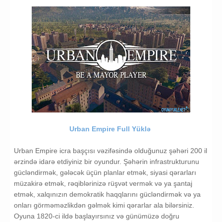
Urban Empire Full Yüklə
Urban Empire icra başçısı vəzifəsində olduğunuz şəhəri 200 il
ərzində idarə etdiyiniz bir oyundur. Şəhərin infrastrukturunu
gücləndirmək, gələcək üçün planlar etmək, siyasi qərarları
müzakirə etmək, rəqiblərinizə rüşvət vermək və ya şantaj
etmək, xalqınızın demokratik haqqlarını gücləndirmək və ya
onları görməməzlikdən gəlmək kimi qərarlar ala bilərsiniz.
Oyuna 1820-ci ildə başlayırsınız və günümüzə doğru