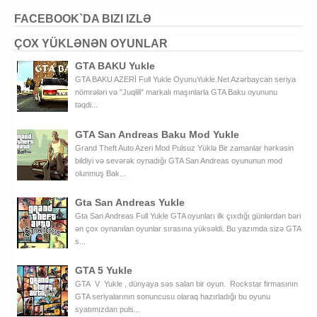
FACEBOOK`DA BIZI IZLƏ
ÇOX YÜKLƏNƏN OYUNLAR
GTA BAKU Yukle
GTA BAKU AZERİ Full Yukle OyunuYukle.Net Azərbaycan seriya
nömrələri və "Juqlili" markalı maşınlarla GTA Baku oyununu
təqdi...
GTA San Andreas Baku Mod Yukle
Grand Theft Auto Azeri Mod Pulsuz Yüklə Bir zamanlar hərkəsin
bildiyi və sevərək oynadığı GTA San Andreas oyununun mod
olunmuş Bak...
Gta San Andreas Yukle
Gta San Andreas Full Yukle GTA oyunları ilk çıxdığı günlərdən bəri
ən çox oynanılan oyunlar sırasına yüksəldi. Bu yazımda sizə GTA
s...
GTA 5 Yukle
GTA V Yukle , dünyaya səs salan bir oyun. Rockstar firmasının
GTA seriyalarının sonuncusu olaraq hazırladığı bu oyunu
syatımızdan puls...