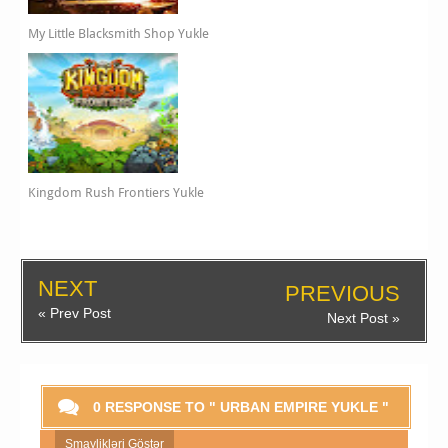
My Little Blacksmith Shop Yukle
Kingdom Rush Frontiers Yukle
NEXT
PREVIOUS
« Prev Post
Next Post »
0 RESPONSE TO " URBAN EMPIRE YUKLE "
Smaylikləri Göstər