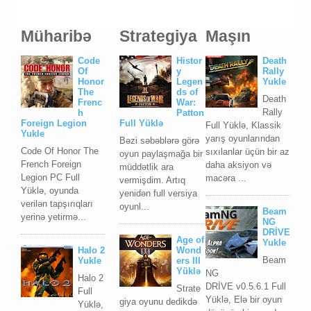
Müharibə
Strategiya
Maşın
Code
Histor
Death
Of
y
Rally
Honor
Legen
Yukle
The
ds of
Death
Frenc
War:
Rally
h
Patton
Foreign Legion
Full Yüklə
Full Yüklə, Klassik
Yukle
yarış oyunlarından
Bəzi səbəblərə görə
Code Of Honor The
sıxılanlar üçün bir az
oyun paylaşmağa bir
French Foreign
daha aksiyon və
müddətlik ara
Legion PC Full
macəra ...
vermişdim. Artıq
Yüklə, oyunda
yenidən full versiya
verilən tapşırıqları
oyunl...
Beam
yerinə yetirmə...
NG
DRİVE
Age of
Yukle
Halo 2
Wond
Beam
Yukle
ers III
Yüklə
NG
Halo 2
DRİVE v0.5.6.1 Full
Strate
Full
Yüklə, Elə bir oyun
giya oyunu dedikdə
Yüklə,