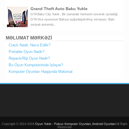
Grand Theft Auto Baku Yukle
GTA Baku City Yukle , Bir zamanlar hərkəsin sevərək oynadığı
GTA Vice oyununun Bakıya uyğunlaşdırılmış versiyası. Bakı
seriyalı avtomob...
MƏLUMAT MƏRKƏZİ
Crack Nədir, Necə Edilir?
Portable Oyun Nədir?
Repack/Rip Oyun Nədir?
Bu Oyun Komputerimdə İşləyər?
Komputer Oyunları Haqqında Məlumat
Copyright © 2014-2018
Oyun Yukle - Pulsuz Komputer Oyunlari, Android Oyunlari
All Right
Reserved