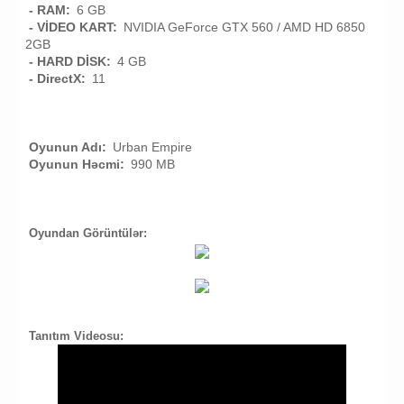
- RAM:
6 GB
- VİDEO KART:
NVIDIA GeForce GTX 560 / AMD HD 6850
2GB
- HARD DİSK:
4 GB
- DirectX:
11
Oyunun Adı:
Urban Empire
Oyunun Həcmi:
990 MB
Oyundan Görüntülər:
Tanıtım Videosu: