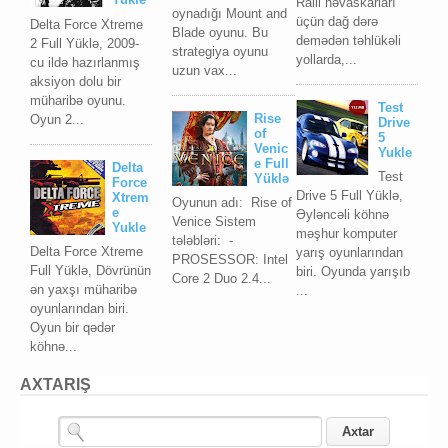
Ralli həvaskarları
oynadığı Mount and
üçün dağ dərə
Delta Force Xtreme
Blade oyunu. Bu
demədən təhlükəli
2 Full Yüklə, 2009-
strategiya oyunu
yollarda,...
cu ildə hazırlanmış
uzun vax...
aksiyon dolu bir
müharibə oyunu.
Test
Rise
Oyun 2...
Drive
of
5
Venic
Yukle
e Full
Delta
Test
Yüklə
Force
Drive 5 Full Yüklə,
Xtrem
Oyunun adı: Rise of
e
Əyləncəli köhnə
Venice Sistem
Yukle
məşhur komputer
tələbləri: -
Delta Force Xtreme
yarış oyunlarından
PROSESSOR: Intel
Full Yüklə, Dövrünün
biri. Oyunda yarışıb
Core 2 Duo 2.4...
ən yaxşı müharibə
...
oyunlarından biri.
Oyun bir qədər
köhnə...
AXTARIŞ