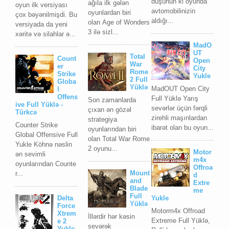
düşünün ki oyunda
ağıla ilk gələn
oyun ilk versiyası
avtomobilinizin
oyunlardan biri
çox bəyənilmişdi. Bu
aldığı...
olan Age of Wonders
versiyada da yeni
3 ilə sizl...
xəritə və silahlar ə...
MadO
UT
Total
Count
Open
War
er
City
Rome
Strike
Yukle
2 Full
Globa
Yüklə
MadOUT Open City
l
Offens
Full Yüklə Yarış
Son zamanlarda
ive Full Yüklə -
sevərlər üçün fərqli
çıxan ən gözəl
Türkcə
zirehli maşınlardan
strategiya
Counter Strike
ibarət olan bu oyun...
oyunlarından biri
Global Offensive Full
olan Total War Rome
Yukle Köhnə nəslin
2 oyunu...
Motor
ən sevimli
m4x
oyunlarından Counte
Offroa
Mount
r...
d
and
Extre
Blade
me
Full
Delta
Yukle
Yüklə
Force
Motorm4x Offroad
Xtrem
İllərdir hər kəsin
Extreme Full Yüklə,
e 2
sevərək
Yukle