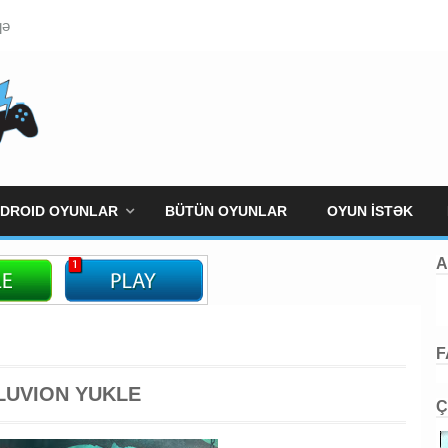
qə
DROID OYUNLAR
BÜTÜN OYUNLAR
OYUN İSTƏK
A
F
LUVION YUKLE
Ç