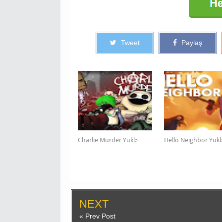
Tweet
Paylaş
Charlie Murder Yüklə
Hello Neighbor Yükl
NEXT
« Prev Post