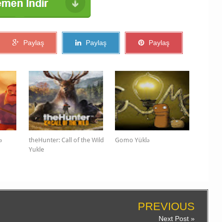
Paylaş
Paylaş
Paylaş
ə
theHunter: Call of the Wild
Gomo Yüklə
Yukle
PREVIOUS
Next Post »