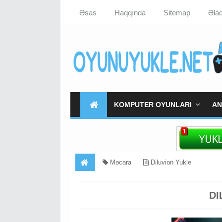
Əsas
Haqqında
Sitemap
Əla
KOMPUTER OYUNLARI
AN
Məcara
Diluvion Yukle
DI