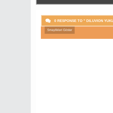
0 RESPONSE TO " DILUVION YUKL
Smaylikləri Göstər