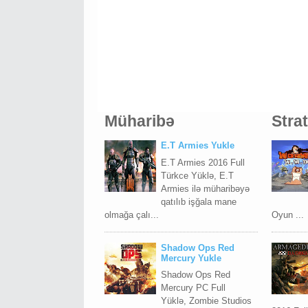
Müharibə
Stra
E.T Armies Yukle
E.T Armies 2016 Full
Türkce Yüklə, E.T
Armies ilə müharibəyə
qatılıb işğala mane
olmağa çalı...
Oyun ...
Shadow Ops Red
Mercury Yukle
Shadow Ops Red
Mercury PC Full
Yüklə, Zombie Studios