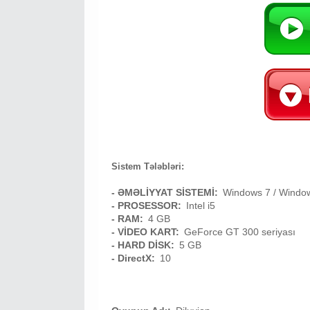
Sistem Tələbləri:
- ƏMƏLİYYAT SİSTEMİ:
Windows 7 / Windo
- PROSESSOR:
Intel i5
- RAM:
4 GB
- VİDEO KART:
GeForce GT 300 seriyası
- HARD DİSK:
5 GB
- DirectX:
10