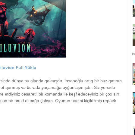
Ba
iluvion Full Yüklə
sində dünya su altında qalmışdır. İnsanoğlu artıq bir buz qatının
iyyət qurmuş və burada yaşamağa uyğunlaşmışdır. Siz yenədə
rə etdiyiniz cəsarətli bir komanda ilə kəşf edəcəyiniz bir çox sirr
r kəsə bir ümid olmağa çalışın. Oyunun həcmi kiçildilmiş repack