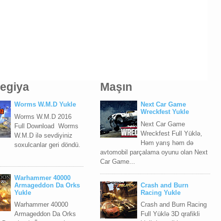
tegiya
Maşın
Worms W.M.D Yukle
Next Car Game
Wreckfest Yukle
Worms W.M.D 2016
Next Car Game
Full Download Worms
Wreckfest Full Yüklə,
W.M.D ilə sevdiyiniz
Həm yarış həm də
soxulcanlar geri döndü.
avtomobil parçalama oyunu olan Next
Car Game...
Warhammer 40000
Armageddon Da Orks
Crash and Burn
Yukle
Racing Yukle
Warhammer 40000
Crash and Burn Racing
Armageddon Da Orks
Full Yüklə 3D qrafikli