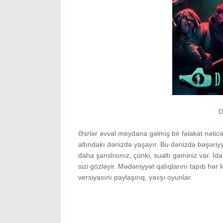
D
Əsrlər əvvəl meydana gəlmiş bir fəlakət nəticə
altındakı dənizdə yaşayır. Bu dənizdə bəşər
daha şanslısınız, çünki, sualtı gəminiz var. İda
sizi gözləyir. Mədəniyyət qalıqlarını tapıb hə
versiyasını paylaşırıq, yaxşı oyunlar.