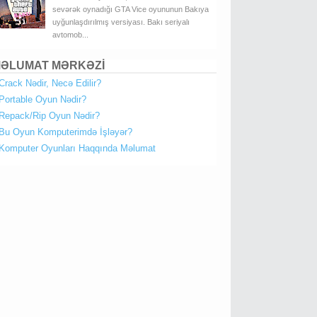
sevərək oynadığı GTA Vice oyununun Bakıya
uyğunlaşdırılmış versiyası. Bakı seriyalı
avtomob...
ƏLUMAT MƏRKƏZİ
Crack Nədir, Necə Edilir?
Portable Oyun Nədir?
Repack/Rip Oyun Nədir?
Bu Oyun Komputerimdə İşləyər?
Komputer Oyunları Haqqında Məlumat