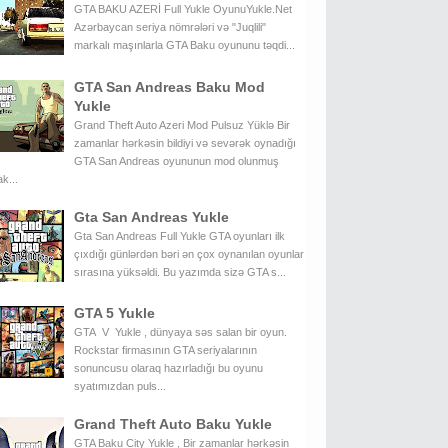
GTA BAKU AZERİ Full Yukle OyunuYukle.Net
Azərbaycan seriya nömrələri və "Juqlili"
markalı maşınlarla GTA Baku oyununu təqdi...
GTA San Andreas Baku Mod
Yukle
Grand Theft Auto Azeri Mod Pulsuz Yüklə Bir
zamanlar hərkəsin bildiyi və sevərək oynadığı
GTA San Andreas oyununun mod olunmuş
k...
Gta San Andreas Yukle
Gta San Andreas Full Yukle GTA oyunları ilk
çıxdığı günlərdən bəri ən çox oynanılan oyunlar
sırasına yüksəldi. Bu yazımda sizə GTA s...
GTA 5 Yukle
GTA V Yukle , dünyaya səs salan bir oyun.
Rockstar firmasının GTA seriyalarının
sonuncusu olaraq hazırladığı bu oyunu
syatımızdan puls...
Grand Theft Auto Baku Yukle
GTA Baku City Yukle , Bir zamanlar hərkəsin