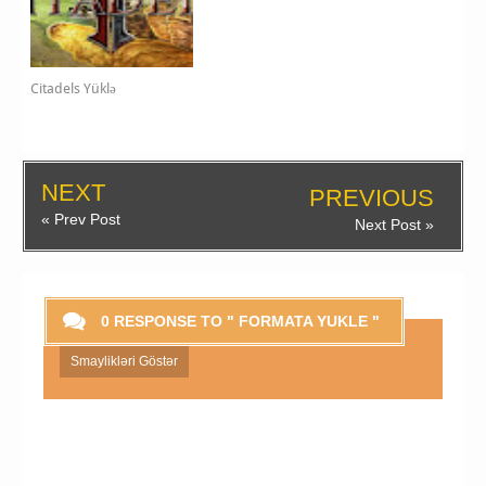
Citadels Yüklə
NEXT
PREVIOUS
« Prev Post
Next Post »
0 RESPONSE TO " FORMATA YUKLE "
Smaylikləri Göstər