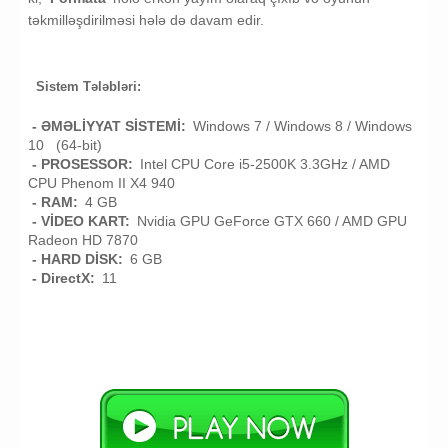
təkmilləşdirilməsi hələ də davam edir.
Sistem Tələbləri:
- ƏMƏLİYYAT SİSTEMİ:
Windows 7 / Windows 8 / Windows
10 (64-bit)
- PROSESSOR:
Intel CPU Core i5-2500K 3.3GHz / AMD
CPU Phenom II X4 940
- RAM:
4 GB
- VİDEO KART:
Nvidia GPU GeForce GTX 660 / AMD GPU
Radeon HD 7870
- HARD DİSK:
6 GB
- DirectX:
11