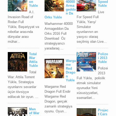
on
40000
Speed
Yukle
Arma
Yukle
geddo
A.I.
Live
n Da
Invasion Road of
For Speed Full
Orks Yukle
Rodan Full
Yüklə, Yarış/
Warhammer 40000
Yüklə, Bəşəriyyət və
Simulator
Armageddon Da
robotlar arasında
oyunlarının ən
Orks 2016 Full
dünyalar arası
yaxşısı olaraq
Download Öz
mühar...
seçilmiş olan Live...
strategiyanızı
yaradaraq ...
Total
Polize
War
i 2013
Warga
Attila
Yukle
me
Yukle
Polizei
Red
Total
Drago
2013
n
War: Attila Torrent
Full Yüklə, polislik
Yukle
Yüklə, Strategiya
etmək simulator
Wargame Red
oyunlarını sevənlər
oyunudur.Yeni
Dragon Full Endir
üçün tövsiyyə
xüsusiyyətləri,
Wargame Red
ediləcək bir oyun. ...
ssenariləri...
Dragon, gerçək
zamanlı strategiya
Men
Projec
oyunu. Oyun...
of War
t Cars