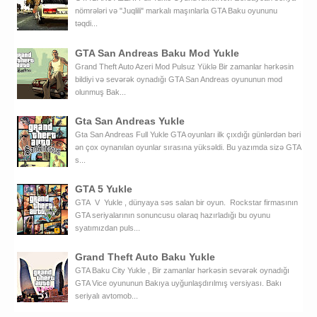
nömrələri və "Juqlili" markalı maşınlarla GTA Baku oyununu
təqdi...
GTA San Andreas Baku Mod Yukle
Grand Theft Auto Azeri Mod Pulsuz Yüklə Bir zamanlar hərkəsin
bildiyi və sevərək oynadığı GTA San Andreas oyununun mod
olunmuş Bak...
Gta San Andreas Yukle
Gta San Andreas Full Yukle GTA oyunları ilk çıxdığı günlərdən bəri
ən çox oynanılan oyunlar sırasına yüksəldi. Bu yazımda sizə GTA
s...
GTA 5 Yukle
GTA V Yukle , dünyaya səs salan bir oyun. Rockstar firmasının
GTA seriyalarının sonuncusu olaraq hazırladığı bu oyunu
syatımızdan puls...
Grand Theft Auto Baku Yukle
GTA Baku City Yukle , Bir zamanlar hərkəsin sevərək oynadığı
GTA Vice oyununun Bakıya uyğunlaşdırılmış versiyası. Bakı
seriyalı avtomob...