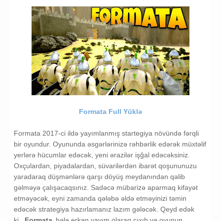
Formata Full Yüklə
Formata 2017-ci ildə yayımlanmış startegiya növündə fərqli
bir oyundur. Oyununda əsgərlərinizə rəhbərlik edərək müxtəlif
yerlərə hücumlar edəcək, yeni ərazilər işğal edəcəksiniz.
Oxçulardan, piyadalardan, süvarilərdən ibarət qoşununuzu
yaradaraq düşmənlərə qarşı döyüş meydanından qalib
gəlməyə çalışacaqsınız. Sadəcə mübarizə aparmaq kifayət
etməyəcək, eyni zamanda qələbə əldə etməyinizi təmin
edəcək strategiya hazırlamanız lazım gələcək. Qeyd edək
ki,
Formata
hələ erkən yayım olaraq çıxıb və oyunun