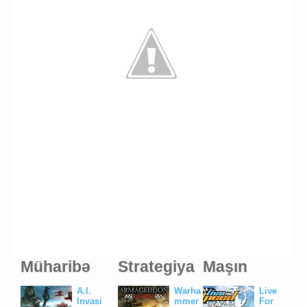
Müharibə
Strategiya
Maşın
A.I.
Warha
Live
Invasi
mmer
For