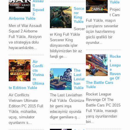
Assau
Yukle
lt
Sorce
Projec
Squad
rer
2
t Cars
King
Airborne Yukle
Full Yüklə, maşın
Yukle
Men of War Assault
yarışlarını sevənlər
Sorcer
Squad 2 Airborne
üçün hazırlanmış
er King Full Yüklə
Full Yüklə, Aksiyon
güclü qrafikli bir
Sorcerer King
və strategiya dolu
oyundur...
dünyasında işlər
həyacanlı&nbs...
bildiyimizdən bir az
fərqli ge...
Rocke
t
Air
Leagu
Confli
e
cts
The
Reven
Vietna
Last
ge Of
m
Leviat
The Battle Cars
Ultima
han
Yukle
te Edition Yukle
Yukle
Rocket League
Air Conflicts
The Last Leviathan
Revenge Of The
Vietnam Ultimate
Full Yüklə Özünüzə
Battle Cars PC 2015
Edition PC 2015 Full
bir gəmi inşa
Full Yüklə, maraqlı
Yüklə, müharibə,
edəcəyiniz oyunda
yarış oyunlarından
uçuş, simulator
digər gəmilərə q...
biri...
oyunlarını s...