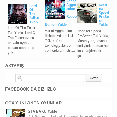
Act of
Aggre
Need
Lord
ssion
for
Of
-
Speed
The
Reboo
ProStr
Fallen
t
eet
Yukle
Edition Yukle
Yukle
Lord Of The Fallen
Act of Aggression
Need for Speed
Full Yüklə, Lord Of
Reboot Edition Full
ProStreet Full Yüklə,
The Fallen oyunu
Yüklə Yeni
Maşın yarışı oyunu
oktyabr ayında
texnologiyalar və
dediyimiz zaman hər
bazara çıxarılmış
yeni orduların stra...
kəsin ağılına ilk
yük...
gəl...
AXTARIŞ
FACEBOOK`DA BIZI IZLƏ
ÇOX YÜKLƏNƏN OYUNLAR
GTA BAKU Yukle
GTA BAKU AZERİ Full Yukle OyunuYukle.Net Azərbaycan seriya