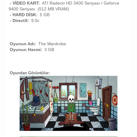
- VİDEO KART:
ATI Radeon HD 3400 Seriyası / Geforce
9400 Seriyası (512 MB VRAM)
- HARD DİSK:
5 GB
- DirectX:
9.0c
Oyunun Adı:
The Wardrobe
Oyunun Həcmi:
3 GB
Oyundan Görüntülər: