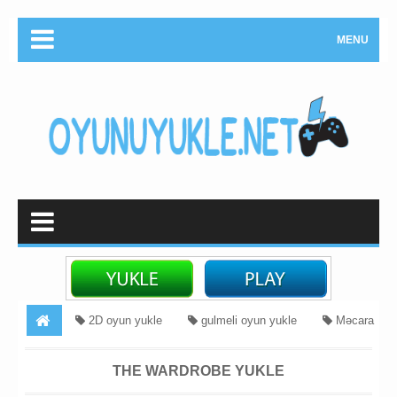
MENU
2D oyun yukle
gulmeli oyun yukle
Məcara
The Wardrobe Yukle
THE WARDROBE YUKLE