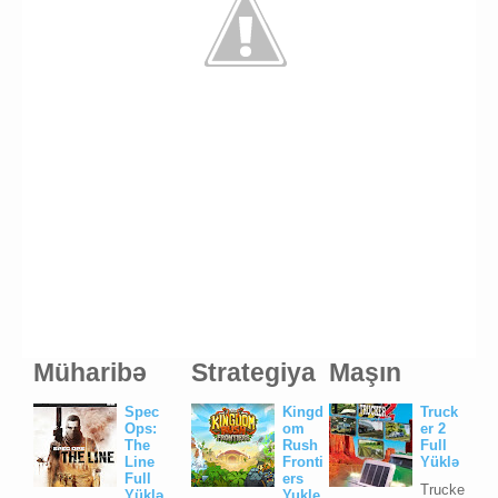
Müharibə
Strategiya
Maşın
Spec
Kingd
Truck
Ops:
om
er 2
The
Rush
Full
Line
Fronti
Yüklə
Full
ers
Trucke
Yüklə
Yukle