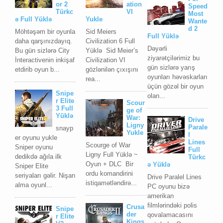
or 2
ation
Speed
Türkc
VI
Most
ə Full Yüklə
Yukle
Wante
d 2
Möhtəşəm bir oyunla
Sid Meiers
Full Yüklə
daha qarşınızdayıq.
Civilization 6 Full
Dəyərli
Bu gün sizlərə City
Yüklə Sid Meier’s
ziyarətçilərimiz bu
İnteractivenin inkişaf
Civilization VI
gün sizlərə yarış
etdirib oyun b...
gözlənilən çıxışını
oyunları həvəskarları
rea...
üçün gözəl bir oyun
Snipe
olan...
r Elite
Scour
3 Full
ge of
Yüklə
War:
Drive
Ligny
Parale
snayp
Yukle
l
er oyunu yukle
Lines
Scourge of War
Sniper oyunu
Full
Ligny Full Yüklə ~
dedikdə ağıla ilk
Türkc
Oyun + DLC Bir
ə Yüklə
Sniper Elite
ordu komandirini
seriyaları gəlir. Nişan
Drive Paralel Lines
istiqamətləndirə...
alma oyunl...
PC oyunu bizə
amerikan
filmlərindəki polis
Crusa
Snipe
der
qovalamacasını
r Elite
Kings