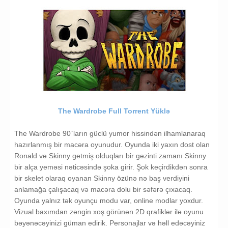
The Wardrobe Full Torrent Yüklə
The Wardrobe 90`ların güclü yumor hissindən ilhamlanaraq
hazırlanmış bir macəra oyunudur. Oyunda iki yaxın dost olan
Ronald və Skinny getmiş olduqları bir gəzinti zamanı Skinny
bir alça yeməsi nəticəsində şoka girir. Şok keçirdikdən sonra
bir skelet olaraq oyanan Skinny özünə nə baş verdiyini
anlamağa çalışacaq və macəra dolu bir səfərə çıxacaq.
Oyunda yalnız tək oyunçu modu var, online modlar yoxdur.
Vizual baxımdan zəngin xoş görünən 2D qrafiklər ilə oyunu
bəyənəcəyinizi güman edirik. Personajlar və həll edəcəyiniz