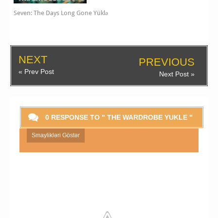
Seven: The Days Long Gone Yüklə
NEXT
PREVIOUS
« Prev Post
Next Post »
0 RESPONSE TO " THE WARDROBE YUKLE "
Smaylikləri Göstər