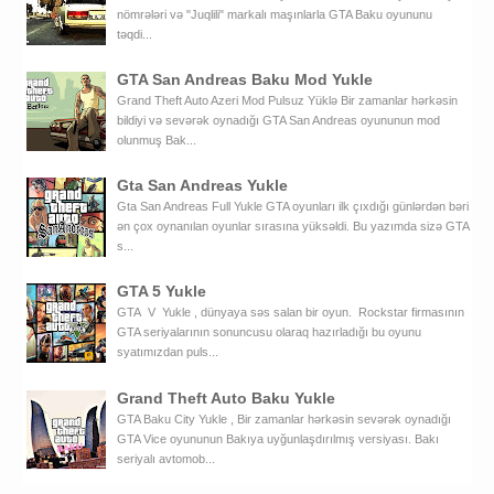
nömrələri və "Juqlili" markalı maşınlarla GTA Baku oyununu
təqdi...
GTA San Andreas Baku Mod Yukle
Grand Theft Auto Azeri Mod Pulsuz Yüklə Bir zamanlar hərkəsin
bildiyi və sevərək oynadığı GTA San Andreas oyununun mod
olunmuş Bak...
Gta San Andreas Yukle
Gta San Andreas Full Yukle GTA oyunları ilk çıxdığı günlərdən bəri
ən çox oynanılan oyunlar sırasına yüksəldi. Bu yazımda sizə GTA
s...
GTA 5 Yukle
GTA V Yukle , dünyaya səs salan bir oyun. Rockstar firmasının
GTA seriyalarının sonuncusu olaraq hazırladığı bu oyunu
syatımızdan puls...
Grand Theft Auto Baku Yukle
GTA Baku City Yukle , Bir zamanlar hərkəsin sevərək oynadığı
GTA Vice oyununun Bakıya uyğunlaşdırılmış versiyası. Bakı
seriyalı avtomob...