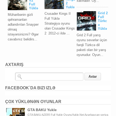
V2
xatırladır. Oy...
2
Full
Yukle
Yüklə
Grid 2
Crusader Kings II
Müharibənin gizli
Full
Full Yüklə
qəhramanları
Türkc
Strategiya oyunu
adlandırılan Snayper
ə
olan Crusader Kings
Yüklə
olmaq
2 2012-ci ildə ...
istəyərsinizmi? Əgər
Grid 2 Full yarış
cavabınız bəlidirs...
oyunu sevərlər üçün
fərqli Türkcə dil
paketi olan bir yarış
oyunudur. Oyun...
AXTARIŞ
FACEBOOK`DA BIZI IZLƏ
ÇOX YÜKLƏNƏN OYUNLAR
GTA BAKU Yukle
GTA BAKU AZERİ Full Yukle OyunuYukle.Net Azərbaycan seriya