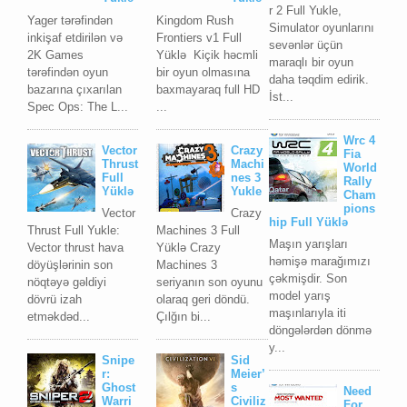
r 2 Full Yukle,
Yager tərəfindən
Kingdom Rush
Simulator oyunlarını
inkişaf etdirilən və
Frontiers v1 Full
sevənlər üçün
2K Games
Yüklə Kiçik həcmli
maraqlı bir oyun
tərəfindən oyun
bir oyun olmasına
daha təqdim edirik.
bazarına çıxarılan
baxmayaraq full HD
İst...
Spec Ops: The L...
...
Wrc 4
Vector
Crazy
Fia
Thrust
Machi
World
Full
nes 3
Rally
Yüklə
Yukle
Cham
pions
Vector
Crazy
hip Full Yüklə
Thrust Full Yukle:
Machines 3 Full
Maşın yarışları
Vector thrust hava
Yüklə Crazy
həmişə marağımızı
döyüşlərinin son
Machines 3
çəkmişdir. Son
nöqtəyə gəldiyi
seriyanın son oyunu
model yarış
dövrü izah
olaraq geri döndü.
maşınlarıyla iti
etməkdəd...
Çılğın bi...
döngələrdən dönmə
y...
Snipe
Sid
r:
Meier’
Ghost
s
Need
Warri
Civiliz
For