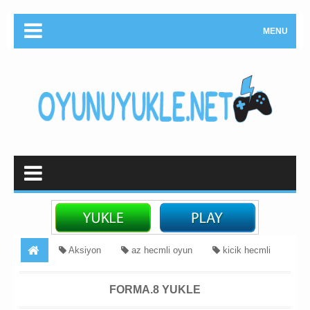
MENU
Aksiyon
az hecmli oyun
kicik hecmli
oyunlar
Məcara
Forma.8 Yukle
FORMA.8 YUKLE