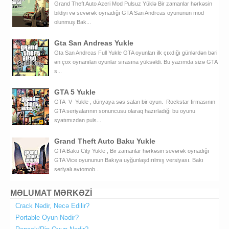
Grand Theft Auto Azeri Mod Pulsuz Yüklə Bir zamanlar hərkəsin
bildiyi və sevərək oynadığı GTA San Andreas oyununun mod
olunmuş Bak...
Gta San Andreas Yukle
Gta San Andreas Full Yukle GTA oyunları ilk çıxdığı günlərdən bəri
ən çox oynanılan oyunlar sırasına yüksəldi. Bu yazımda sizə GTA
s...
GTA 5 Yukle
GTA V Yukle , dünyaya səs salan bir oyun. Rockstar firmasının
GTA seriyalarının sonuncusu olaraq hazırladığı bu oyunu
syatımızdan puls...
Grand Theft Auto Baku Yukle
GTA Baku City Yukle , Bir zamanlar hərkəsin sevərək oynadığı
GTA Vice oyununun Bakıya uyğunlaşdırılmış versiyası. Bakı
seriyalı avtomob...
MƏLUMAT MƏRKƏZİ
Crack Nədir, Necə Edilir?
Portable Oyun Nədir?