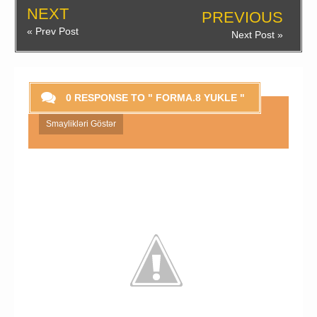
NEXT
PREVIOUS
« Prev Post
Next Post »
0 RESPONSE TO " FORMA.8 YUKLE "
Smaylikləri Göstər