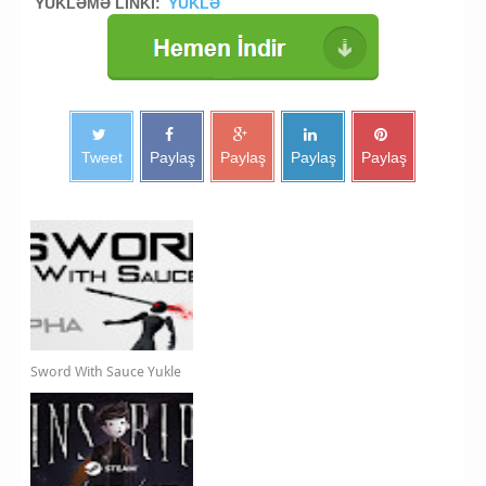
YÜKLƏMƏ LİNKİ:
YÜKLƏ
Tweet
Paylaş
Paylaş
Paylaş
Paylaş
Sword With Sauce Yukle