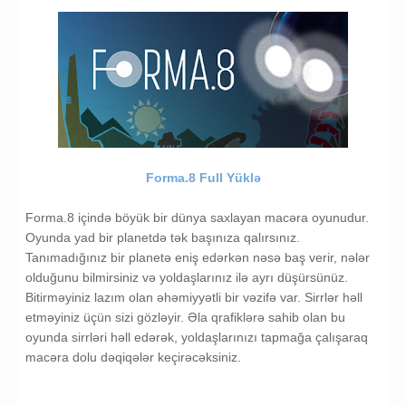
Forma.8 Full Yüklə
Forma.8 içində böyük bir dünya saxlayan macəra oyunudur.
Oyunda yad bir planetdə tək başınıza qalırsınız.
Tanımadığınız bir planetə eniş edərkən nəsə baş verir, nələr
olduğunu bilmirsiniz və yoldaşlarınız ilə ayrı düşürsünüz.
Bitirməyiniz lazım olan əhəmiyyətli bir vəzifə var. Sirrlər həll
etməyiniz üçün sizi gözləyir. Əla qrafiklərə sahib olan bu
oyunda sirrləri həll edərək, yoldaşlarınızı tapmağa çalışaraq
macəra dolu dəqiqələr keçirəcəksiniz.