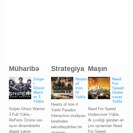
Müharibə
Strategiya
Maşın
Snipe
Hearts
Need
r
of
For
Ghost
Iron
Speed
Warri
IV
Under
or 3
Yukle
cover
Yüklə
Yukle
Hearts of Iron 4
Sniper Ghost Warrior
Need For Speed
Yukle Paradox
3 Full Yüklə -
Undercover Yüklə,
Interactive studiyası
RePack Özünə xas
ilk çıxdığı gündən ən
tərəfindən
oyun dinamiklərilə
çox oynanılan Need
təkmilləşdirilən bir
diqqət çəkən
For Speed
strategiy...