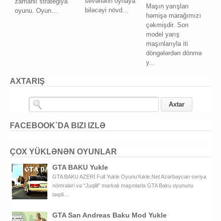
sevərlərin oynaya
zamanlı strategiya
Maşın yarışları
biləcəyi növd...
oyunu. Oyun...
həmişə marağımızı
çəkmişdir. Son
model yarış
maşınlarıyla iti
döngələrdən dönmə
y...
AXTARIŞ
FACEBOOK`DA BIZI IZLƏ
ÇOX YÜKLƏNƏN OYUNLAR
GTA BAKU Yukle
GTA BAKU AZERİ Full Yukle OyunuYukle.Net Azərbaycan seriya
nömrələri və "Juqlili" markalı maşınlarla GTA Baku oyununu
təqdi...
GTA San Andreas Baku Mod Yukle