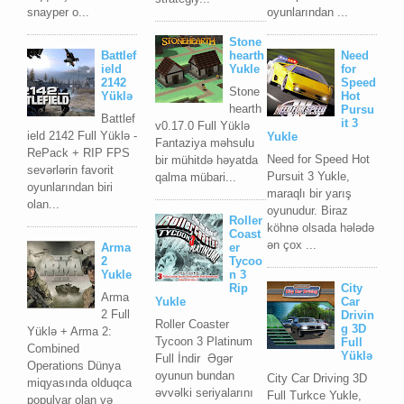
snayper o...
oyunlarından ...
Stone
Battlef
hearth
Need
ield
Yukle
for
2142
Speed
Stone
Yüklə
Hot
hearth
Pursu
Battlef
it 3
v0.17.0 Full Yüklə
ield 2142 Full Yüklə -
Yukle
Fantaziya məhsulu
RePack + RIP FPS
Need for Speed Hot
bir mühitdə həyatda
sevərlərin favorit
Pursuit 3 Yukle,
qalma mübari...
oyunlarından biri
maraqlı bir yarış
olan...
oyunudur. Biraz
Roller
köhnə olsada hələdə
Coast
ən çox ...
Arma
er
2
Tycoo
Yukle
n 3
Rip
City
Arma
Yukle
Car
2 Full
Drivin
Roller Coaster
g 3D
Yüklə + Arma 2:
Tycoon 3 Platinum
Full
Combined
Yüklə
Full İndir Əgər
Operations Dünya
oyunun bundan
City Car Driving 3D
miqyasında olduqca
əvvəlki seriyalarını
Full Turkce Yukle,
populyar olan və