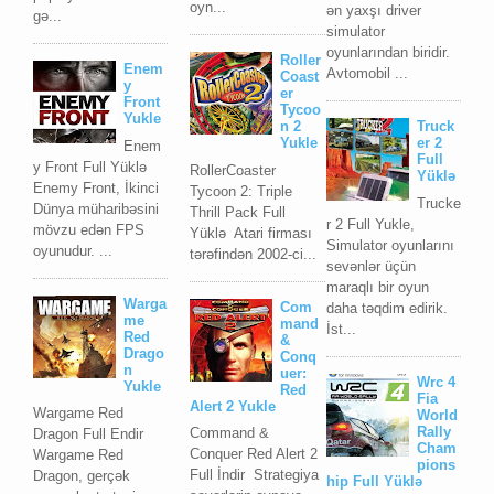
oyn...
ən yaxşı driver
gə...
simulator
oyunlarından biridir.
Roller
Enem
Avtomobil ...
Coast
y
er
Front
Tycoo
Yukle
n 2
Truck
Yukle
er 2
Enem
Full
y Front Full Yüklə
RollerCoaster
Yüklə
Enemy Front, İkinci
Tycoon 2: Triple
Trucke
Dünya müharibəsini
Thrill Pack Full
r 2 Full Yukle,
mövzu edən FPS
Yüklə Atari firması
Simulator oyunlarını
oyunudur. ...
tərəfindən 2002-ci...
sevənlər üçün
maraqlı bir oyun
Warga
Com
daha təqdim edirik.
me
mand
İst...
Red
&
Drago
Conq
n
uer:
Wrc 4
Yukle
Red
Fia
Alert 2 Yukle
Wargame Red
World
Rally
Command &
Dragon Full Endir
Cham
Conquer Red Alert 2
Wargame Red
pions
Full İndir Strategiya
Dragon, gerçək
hip Full Yüklə